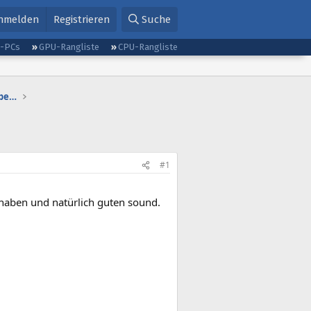
nmelden
Registrieren
Suche
g-PCs
GPU-Rangliste
CPU-Rangliste
Gaming-Audio, Streamsetups & Co: Kaufberatung
#1
 haben und natürlich guten sound.