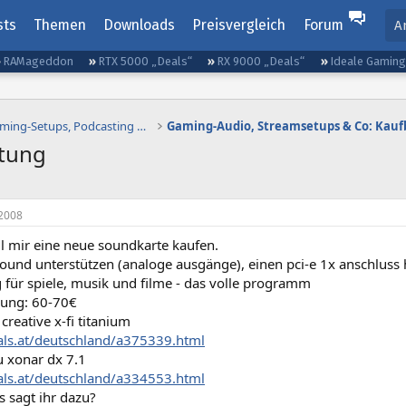
sts
Themen
Downloads
Preisvergleich
Forum
A
RAMageddon
RTX 5000 „Deals“
RX 9000 „Deals“
Ideale Gamin
Gaming-Audio, Streaming-Setups, Podcasting etc.
tung
2008
ill mir eine neue soundkarte kaufen.
 sound unterstützen (analoge ausgänge), einen pci-e 1x anschluss
für spiele, musik und filme - das volle programm
lung: 60-70€
 creative x-fi titanium
hals.at/deutschland/a375339.html
u xonar dx 7.1
hals.at/deutschland/a334553.html
 sagt ihr dazu?