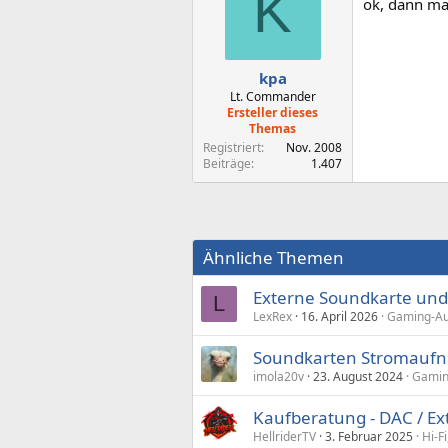
K
ok, dann ma
kpa
Lt. Commander
Ersteller dieses
Themas
Registriert
Nov. 2008
Beiträge
1.407
Ähnliche Themen
Externe Soundkarte und
L
LexRex
16. April 2026
Gaming-Au
Soundkarten Stromaufn
imola20v
23. August 2024
Gaming
Kaufberatung - DAC / E
HellriderTV
3. Februar 2025
Hi-F