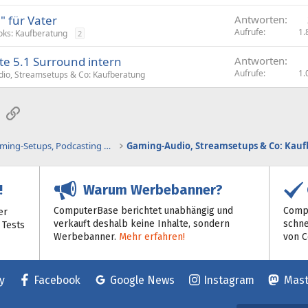
 für Vater
Antworten
Aufrufe
1.
ks: Kaufberatung
2
e 5.1 Surround intern
Antworten
Aufrufe
1.
io, Streamsetups & Co: Kaufberatung
sApp
E-Mail
Link
Gaming-Audio, Streaming-Setups, Podcasting etc.
Warum Werbebanner?
!
ComputerBase berichtet unabhängig und
Compu
er
verkauft deshalb keine Inhalte, sondern
schne
 Tests
Werbebanner.
Mehr erfahren!
von 
y
Facebook
Google News
Instagram
Mas