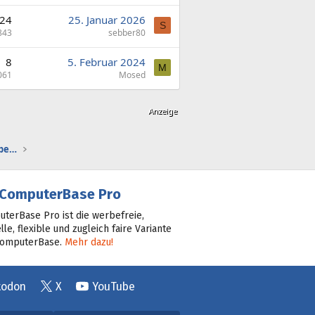
24
25. Januar 2026
S
843
sebber80
8
5. Februar 2024
M
061
Mosed
Gaming-Audio, Streamsetups & Co: Kaufberatung
ComputerBase Pro
terBase Pro ist die werbefreie,
lle, flexible und zugleich faire Variante
ComputerBase.
Mehr dazu!
todon
X
YouTube