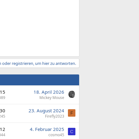
 oder registrieren, um hier zu antworten.
15
18. April 2026
089
Mickey Mouse
30
23. August 2024
F
245
Firefly2023
12
4. Februar 2025
C
044
cosmo45