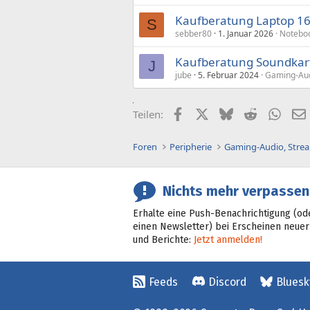
Kaufberatung Laptop 16"
S
sebber80
1. Januar 2026
Noteboo
Kaufberatung Soundkart
J
jube
5. Februar 2024
Gaming-Aud
Facebook
X (Twitter)
Bluesky
Reddit
What
Teilen:
Foren
Peripherie
Nichts mehr verpassen
Erhalte eine Push-Benachrichtigung (od
einen Newsletter) bei Erscheinen neuer
und Berichte:
Jetzt anmelden!
Feeds
Discord
Bluesk