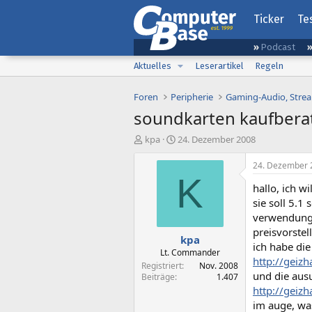
Ticker
Te
Podcast
Aktuelles
Leserartikel
Regeln
Foren
Peripherie
soundkarten kaufbera
E
E
kpa
24. Dezember 2008
r
r
s
s
24. Dezember 
t
t
K
hallo, ich w
e
e
l
l
sie soll 5.1
l
l
verwendung 
e
t
preisvorstel
kpa
r
a
ich habe die
m
Lt. Commander
http://geiz
Registriert
Nov. 2008
und die aus
Beiträge
1.407
http://geiz
im auge, was