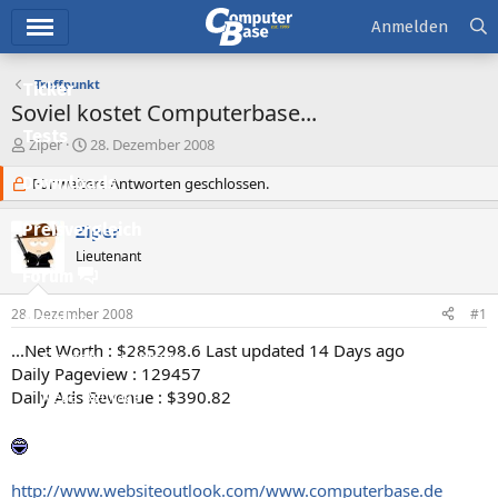
Hauptmenü
Anmelden
Treffpunkt
Ticker
Soviel kostet Computerbase...
Tests
E
E
Ziper
28. Dezember 2008
r
r
Downloads
s
Für weitere Antworten geschlossen.
s
t
t
e
e
Preisvergleich
Ziper
l
l
Lieutenant
l
l
Forum
e
t
r
a
28. Dezember 2008
#1
Aktuelles
m
...Net Worth : $285298.6 Last updated 14 Days ago
Empfohlene Inhalte
Daily Pageview : 129457
Daily Ads Revenue : $390.82
Neue Beiträge
Neueste Aktivitäten
Leserartikel
http://www.websiteoutlook.com/www.computerbase.de