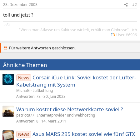
28. Dezember 2008
#2
toll und jetzt ?
-oSi-
"Wenn man Atlasse um Kaktusse wickelt, erhält man Globusse" - ich
F
B
-User #6906
Für weitere Antworten geschlossen.
Ähnliche Themen
Corsair iCue Link: Soviel kostet der Lüfter-
News
Kabelstrang mit System
MichaG
Luftkühlung
Antworten
78
30. Juni 2023
Warum kostet diese Netzwerkkarte soviel ?
patriot877
Internetprovider und Webhosting
Antworten
8
14. März 2011
Asus MARS 295 kostet soviel wie fünf GTX
News