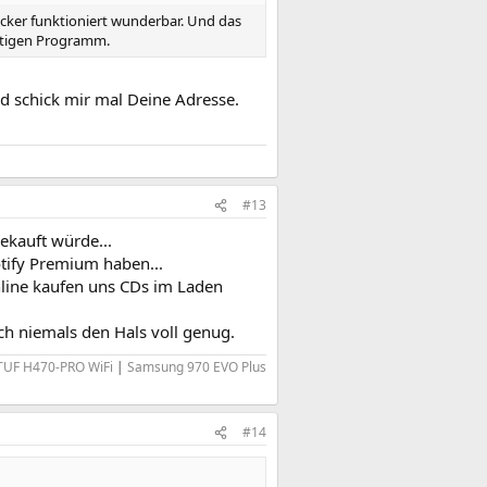
cker funktioniert wunderbar. Und das
chtigen Programm.
nd schick mir mal Deine Adresse.
#13
ekauft würde...
tify Premium haben...
nline kaufen uns CDs im Laden
h niemals den Hals voll genug.
TUF H470-PRO WiFi
|
Samsung 970 EVO Plus
#14