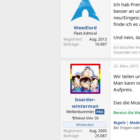
Ich hab Pre
besser an u
neu/Eingesc
finde ich es
Weedlord
Fleet Admiral
Und nein, da
Registriert
Aug. 2013
Beiträge
16.997
Ein bisschen Hol
Gesendet von 
22. März 2015
Wir teilen 
Man kann nu
Aufpreis.
boarder-
Das die Mus
winterman
Weltenbummler
PRO
Bereist die We
🎅Rätsel-Elite ’20
Regeln
|
Mode
Moderator
Bei Fragen ode
Registriert
Aug. 2005
Beiträge
25.087