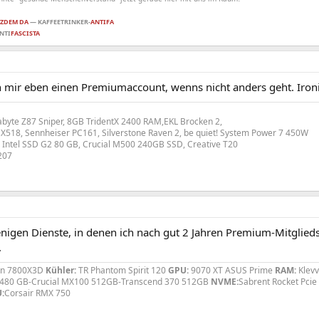
ZDEM DA
—
KAFFEETRINKER-
ANTIFA
NTI
FASCISTA
h mir eben einen Premiumaccount, wenns nicht anders geht. Ironi
byte Z87 Sniper, 8GB TridentX 2400 RAM,EKL Brocken 2,
518, Sennheiser PC161, Silverstone Raven 2, be quiet! System Power 7 450W
 Intel SSD G2 80 GB, Crucial M500 240GB SSD, Creative T20
207
enigen Dienste, in denen ich nach gut 2 Jahren Premium-Mitglied
.
n 7800X3D
Kühler:
TR Phantom Spirit 120
GPU:
9070 XT ASUS Prime
RAM:
Klevv
0 480 GB-Crucial MX100 512GB-Transcend 370 512GB
NVME:
Sabrent Rocket Pcie
:
Corsair RMX 750