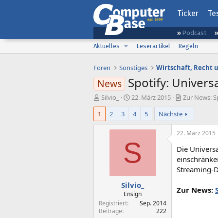
Ticker
Te
Podcast
Aktuelles
Leserartikel
Regeln
Foren
Sonstiges
Wirtschaft, Recht 
Spotify: Univers
News
E
E
Silvio_
22. März 2015
Zur News: Sp
r
r
1
2
3
4
5
Nächste
s
s
t
t
e
e
22. März 2015
l
l
S
Die Univers
l
l
e
t
einschränke
r
a
Streaming-D
m
Silvio_
Zur News:
Ensign
Registriert
Sep. 2014
Beiträge
222