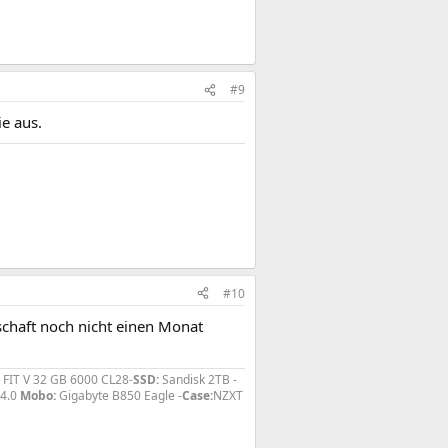
#9
e aus.
#10
schaft noch nicht einen Monat
 FIT V 32 GB 6000 CL28-
SSD:
Sandisk 2TB -
 4.0
Mobo:
Gigabyte B850 Eagle -
Case:
NZXT