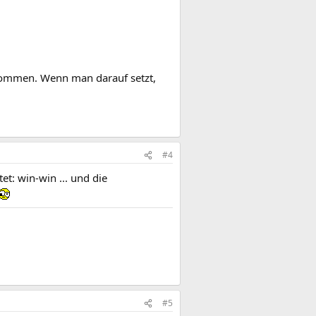
nkommen. Wenn man darauf setzt,
#4
et: win-win ... und die
#5