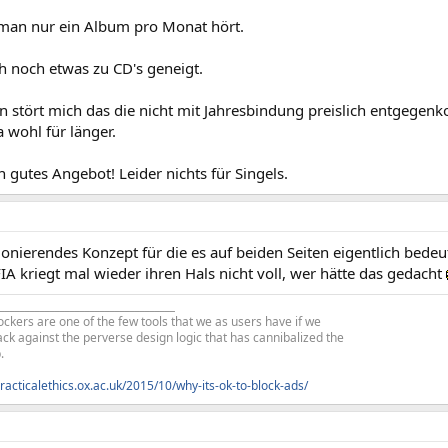
an nur ein Album pro Monat hört.
h noch etwas zu CD's geneigt.
 stört mich das die nicht mit Jahresbindung preislich entgege
 wohl für länger.
in gutes Angebot! Leider nichts für Singels.
tionierendes Konzept für die es auf beiden Seiten eigentlich bedeut
 kriegt mal wieder ihren Hals nicht voll, wer hätte das gedacht
___________________________________
blockers are one of the few tools that we as users have if we
ck against the perverse design logic that has cannibalized the
.
practicalethics.ox.ac.uk/2015/10/why-its-ok-to-block-ads/