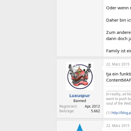
Oder wenn m
Daher bin ic
Zum anderen
dann doch ja
Family ist e
22. März 2015
tja ein funk
ContentMAFIA
_________________
In reality, ad 
Luxuspur
want to push ba
Banned
soul of the Web
Registriert
Apr. 2012
Beiträge
5.662
(1)
http://blog.
22. März 2015