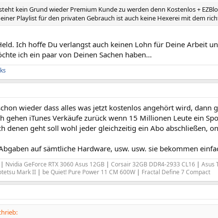
steht kein Grund wieder Premium Kunde zu werden denn Kostenlos + EZBlo
iner Playlist für den privaten Gebrauch ist auch keine Hexerei mit dem ri
Held. Ich hoffe Du verlangst auch keinen Lohn für Deine Arbeit u
öchte ich ein paar von Deinen Sachen haben...
ks
chon wieder dass alles was jetzt kostenlos angehört wird, dann g
ch gehen iTunes Verkäufe zurück wenn 15 Millionen Leute ein Spo
h denen geht soll wohl jeder gleichzeitig ein Abo abschließen, o
Abgaben auf sämtliche Hardware, usw. usw. sie bekommen einfac
K
|
Nvidia GeForce RTX 3060 Asus 12GB
|
Corsair 32GB DDR4-2933 CL16
|
Asus 
otetsu Mark II
|
be Quiet! Pure Power 11 CM 600W
|
Fractal Define 7 Compact
hrieb: