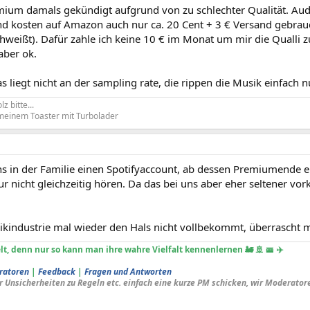
mium damals gekündigt aufgrund von zu schlechter Qualität. Audi
nd kosten auf Amazon auch nur ca. 20 Cent + 3 € Versand gebrau
hweißt). Dafür zahle ich keine 10 € im Monat um mir die Qualli 
 aber ok.
s liegt nicht an der sampling rate, die rippen die Musik einfach n
z bitte...
meinem Toaster mit Turbolader
uns in der Familie einen Spotifyaccount, ab dessen Premiumende 
r nicht gleichzeitig hören. Da das bei uns aber eher seltener vo
ikindustrie mal wieder den Hals nicht vollbekommt, überrascht m
lt, denn nur so kann man ihre wahre Vielfalt kennenlernen 🚂 🚢 🚟 ✈️
ratoren
|
Feedback
|
Fragen und Antworten
r Unsicherheiten zu Regeln etc. einfach eine kurze PM schicken, wir Moderator