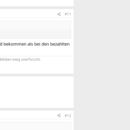
#11
ed bekommen als bei den bezahlten
bleiben ewig unerforscht.
#12