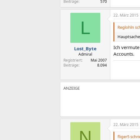
Beiträge
570
22. März 2015
L
Reglohln sch
Hauptsache 
Ich vermute
Lost_Byte
Accounts.
Admiral
Registriert
Mai 2007
Beiträge
8.094
22. März 2015
N
fliger5 schri