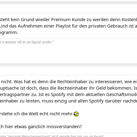
steht kein Grund wieder Premium Kunde zu werden denn Kostenlo
Und das Aufnehmen einer Playlist für den privaten Gebrauch ist 
rogramm.
 a wasser all in on liquid cooler.“
 nicht. Was hat es denn die Rechteinhaber zu interessieren, wie e
auptsache ist doch, dass die Rechteinhaber ihr Geld bekommen. I
ertragspartner zu. Ist es Spotify mit dem aktuellen Geschäftsmod
teinhaber zu leisten, muss einzig und allen Spotify darüber nach
stehe ich die Welt echt nicht mehr
ch hier etwas gänzlich missverstanden?
annte "gesunde Menschenverstand" jetzt gerade hier mit uns im Raum?