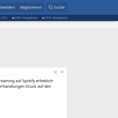
nmelden
Registrieren
Suche
g-PCs
GPU-Rangliste
CPU-Rangliste
#1
eaming auf Spotify erheblich
verhandlungen Druck auf den