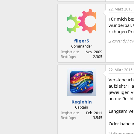
22. März 2015
Für mich be
wunderbar. 
richtigen P
fliger5
„I currently have
Commander
Registriert
Nov. 2009
Beiträge
2.305
22. März 2015
Verstehe ich
aufzieht? H
jeweiligen V
an die Rech
Reglohln
Captain
Langsam ver
Registriert
Feb. 2011
Beiträge
3.545
Oder habe i
Ist dieser sogen