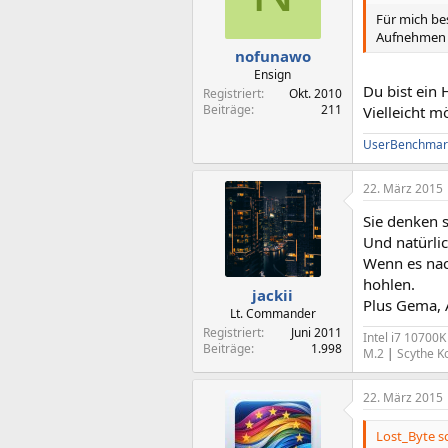
Für mich be
Aufnehmen e
nofunawo
Ensign
Du bist ein 
Registriert
Okt. 2010
Beiträge
211
Vielleicht m
UserBenchmar
22. März 2015
Sie denken s
Und natürli
Wenn es nac
hohlen.
jackii
Plus Gema, 
Lt. Commander
Registriert
Juni 2011
Intel i7 10700
Beiträge
1.998
M.2
|
Scythe K
22. März 2015
Lost_Byte sc