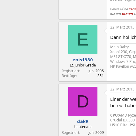
IMMER MÜDE
TROT
BARISTA
BARISTA
A
22. März 2015
E
Dann hol ic
Mein Baby:
Xeon1230, Giga
MSI GTX770, MX
enis1980
Windows 7 Pro,
Lt. Junior Grade
HP Pavillon w2
Registriert
Juni 2005
Beiträge
351
22. März 2015
D
Einer der w
bereut habe
CPU:
AMD Ryze
Crucial BX 30
dakR
H510 Elite -
PSU
Lieutenant
Registriert
Juni 2009