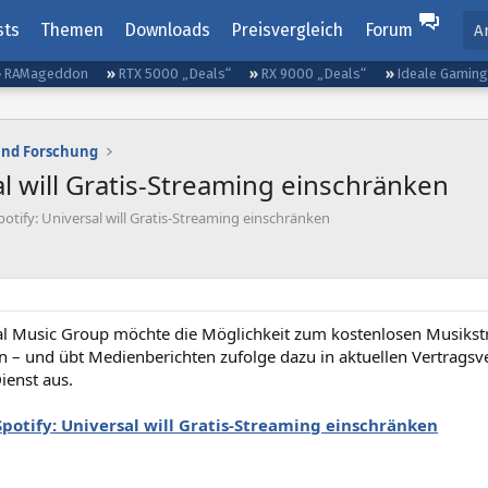
sts
Themen
Downloads
Preisvergleich
Forum
A
RAMageddon
RTX 5000 „Deals“
RX 9000 „Deals“
Ideale Gamin
und Forschung
al will Gratis-Streaming einschränken
otify: Universal will Gratis-Streaming einschränken
al Music Group möchte die Möglichkeit zum kostenlosen Musikstr
n – und übt Medienberichten zufolge dazu in aktuellen Vertrags
ienst aus.
Spotify: Universal will Gratis-Streaming einschränken