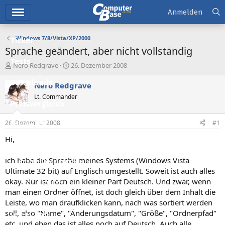
Hauptmenü
Anmelden
Windows 7/8/Vista/XP/2000
Ticker
Sprache geändert, aber nicht vollständig
Tests
E
E
Nero Redgrave
26. Dezember 2008
r
r
Downloads
s
s
Nero Redgrave
t
t
Lt. Commander
e
e
Preisvergleich
l
l
l
l
26. Dezember 2008
#1
Forum
e
t
r
a
Hi,
Aktuelles
m
ich habe die Sprache meines Systems (Windows Vista
Empfohlene Inhalte
Ultimate 32 bit) auf Englisch umgestellt. Soweit ist auch alles
Neue Beiträge
okay. Nur ist noch ein kleiner Part Deutsch. Und zwar, wenn
man einen Ordner öffnet, ist doch gleich über dem Inhalt die
Neueste Aktivitäten
Leiste, wo man draufklicken kann, nach was sortiert werden
soll, also "Name", "Änderungsdatum", "Größe", "Ordnerpfad"
Leserartikel
etc. und eben das ist alles noch auf Deutsch. Auch alle