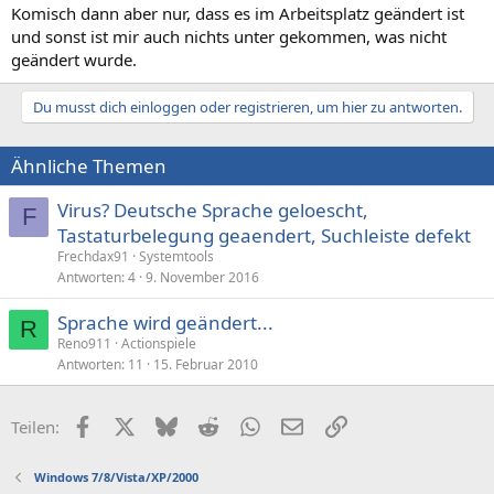
Komisch dann aber nur, dass es im Arbeitsplatz geändert ist
und sonst ist mir auch nichts unter gekommen, was nicht
geändert wurde.
Du musst dich einloggen oder registrieren, um hier zu antworten.
Ähnliche Themen
Virus? Deutsche Sprache geloescht,
F
Tastaturbelegung geaendert, Suchleiste defekt
Frechdax91
Systemtools
Antworten
4
9. November 2016
Sprache wird geändert...
R
Reno911
Actionspiele
Antworten
11
15. Februar 2010
Facebook
X (Twitter)
Bluesky
Reddit
WhatsApp
E-Mail
Link
Teilen:
Windows 7/8/Vista/XP/2000