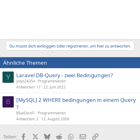
Du musst dich einloggen oder registrieren, um hier zu antworten.
Ähnliche Themen
Laravel DB-Query - zwei Bedingungen?
Y
yoyo2435x
Programmieren
Antworten
17
22. Juni 2022
[MySQL] 2 WHERE bedingungen in einem Query
B
?
BlueDevil1
Programmieren
Antworten
2
12. August 2006
Facebook
X (Twitter)
Bluesky
Reddit
WhatsApp
E-Mail
Link
Teilen: