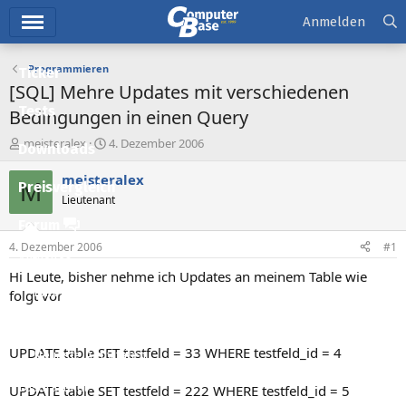
Hauptmenü
Anmelden
Programmieren
Ticker
[SQL] Mehre Updates mit verschiedenen
Tests
Bedingungen in einen Query
E
E
meisteralex
4. Dezember 2006
Downloads
r
r
s
s
meisteralex
M
Preisvergleich
t
t
Lieutenant
e
e
l
l
Forum
l
l
4. Dezember 2006
#1
e
t
Aktuelles
r
a
Hi Leute, bisher nehme ich Updates an meinem Table wie
m
Empfohlene Inhalte
folgt vor
Neue Beiträge
UPDATE table SET testfeld = 33 WHERE testfeld_id = 4
Neueste Aktivitäten
Leserartikel
UPDATE table SET testfeld = 222 WHERE testfeld_id = 5