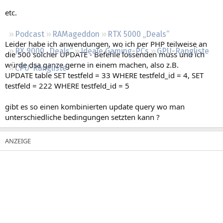
Regeln
etc.
Podcast
RAMageddon
RTX 5000 „Deals“
Leider habe ich anwendungen, wo ich per PHP teilweise an
RX 9000 „Deals“
Ideale Gaming-PCs
GPU-Rangliste
die 500 solcher UPDATE - Befehle lossenden muss und ich
würde dsa ganze gerne in einem machen, also z.B.
CPU-Rangliste
UPDATE table SET testfeld = 33 WHERE testfeld_id = 4, SET
testfeld = 222 WHERE testfeld_id = 5
gibt es so einen kombinierten update query wo man
unterschiedliche bedingungen setzten kann ?