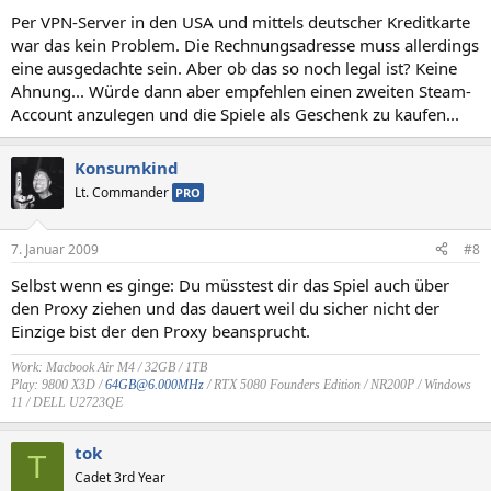
Per VPN-Server in den USA und mittels deutscher Kreditkarte
war das kein Problem. Die Rechnungsadresse muss allerdings
eine ausgedachte sein. Aber ob das so noch legal ist? Keine
Ahnung... Würde dann aber empfehlen einen zweiten Steam-
Account anzulegen und die Spiele als Geschenk zu kaufen...
Konsumkind
Lt. Commander
PRO
7. Januar 2009
#8
Selbst wenn es ginge: Du müsstest dir das Spiel auch über
den Proxy ziehen und das dauert weil du sicher nicht der
Einzige bist der den Proxy beansprucht.
Work: Macbook Air M4 / 32GB / 1TB
Play: 9800 X3D /
64GB@6.000MHz
/ RTX 5080 Founders Edition / NR200P / Windows
11 / DELL U2723QE
tok
T
Cadet 3rd Year