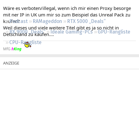
Regeln
Wäre es verboten/illegal, wenn ich mir einen Proxy besorge
mit ner IP in UK um mir so zum Beispiel das Unreal Pack zu
kaufen?
Podcast
RAMageddon
RTX 5000 „Deals“
Weil dieses und viele weitere Titel gibt es ja so nicht in
RX 9000 „Deals“
Ideale Gaming-PCs
GPU-Rangliste
Detschland zu kaufen....
CPU-Rangliste
MfG
h
King