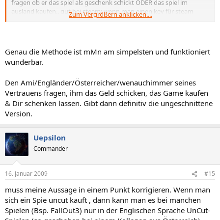
fragen ob er das spiel als geschenk schickt ODER das spiel im
ausland kaufen.. gut bei steam: wenn man einen key für steam
Zum Vergrößern anklicken....
kauft, hat man immer direkt alle sprachen dabei, sprich wenn du es
dir aus UK importierst, dann hast du auch die deutsche
sprachausgabe wenn du denn so willst..
Genau die Methode ist mMn am simpelsten und funktioniert
wunderbar.
Den Ami/Engländer/Österreicher/wenauchimmer seines
Vertrauens fragen, ihm das Geld schicken, das Game kaufen
& Dir schenken lassen. Gibt dann definitiv die ungeschnittene
Version.
Uepsilon
Commander
16. Januar 2009
#15
muss meine Aussage in einem Punkt korrigieren. Wenn man
sich ein Spie uncut kauft , dann kann man es bei manchen
Spielen (Bsp. FallOut3) nur in der Englischen Sprache UnCut-