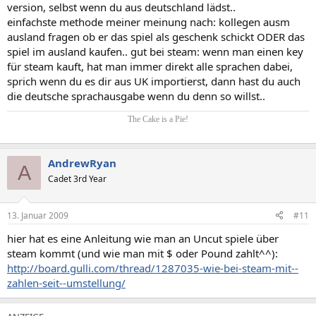
version, selbst wenn du aus deutschland lädst..
einfachste methode meiner meinung nach: kollegen ausm
ausland fragen ob er das spiel als geschenk schickt ODER das
spiel im ausland kaufen.. gut bei steam: wenn man einen key
für steam kauft, hat man immer direkt alle sprachen dabei,
sprich wenn du es dir aus UK importierst, dann hast du auch
die deutsche sprachausgabe wenn du denn so willst..
The Cake is a Pie!
AndrewRyan
A
Cadet 3rd Year
13. Januar 2009
#11
hier hat es eine Anleitung wie man an Uncut spiele über
steam kommt (und wie man mit $ oder Pound zahlt^^):
http://board.gulli.com/thread/1287035-wie-bei-steam-mit--
zahlen-seit--umstellung/