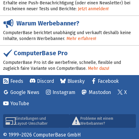
Erhalte eine Push-Benachrichtigung (oder einen Newsletter) bei
Erscheinen neuer Tests und Berichte:
Jetzt anmelden!
Warum Werbebanner?
ComputerBase berichtet unabhängig und verkauft deshalb keine
Inhalte, sondern Werbebanner.
Mehr erfahren!
ComputerBase Pro
ComputerBase Pro ist die werbefreie, schnelle, flexible und
zugleich faire Variante von ComputerBase.
Mehr dazu!
Feeds
Discord
Bluesky
Facebook
Google News
Instagram
Mastodon
X
YouTube
Einstellungen und
Probleme mit einem
Layout-Umschalter
Werbebanner?
© 1999–2026 ComputerBase GmbH