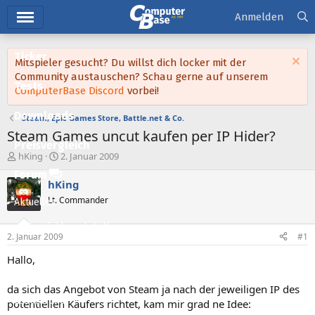
Hauptmenü
Anmelden
Ticker
Mitspieler gesucht? Du willst dich locker mit der
Community austauschen? Schau gerne auf unserem
Tests
ComputerBase Discord
vorbei!
Downloads
Steam, Epic Games Store, Battle.net & Co.
Steam Games uncut kaufen per IP Hider?
Preisvergleich
E
E
hKing
2. Januar 2009
r
r
Forum
s
s
hKing
t
t
Lt. Commander
Aktuelles
e
e
l
l
Empfohlene Inhalte
l
l
2. Januar 2009
#1
e
t
Neue Beiträge
r
a
Hallo,
m
Neueste Aktivitäten
da sich das Angebot von Steam ja nach der jeweiligen IP des
Leserartikel
potentiellen Käufers richtet, kam mir grad ne Idee: