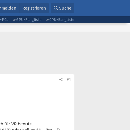
nmelden
Registrieren
Suche
g-PCs
GPU-Rangliste
CPU-Rangliste
#1
h für VR benutzt.
40) oder soll es 4K Ultra HD