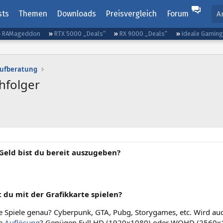
sts
Themen
Downloads
Preisvergleich
Forum
A
RAMageddon
RTX 5000 „Deals“
RX 9000 „Deals“
Ideale Gamin
aufberatung
hfolger
 Geld bist du bereit auszugeben?
 du mit der Grafikkarte spielen?
 Spiele genau? Cyberpunk, GTA, Pubg, Storygames, etc. Wird auc
e
Auflösung
? Genügen Full HD (1920x1080) oder WQHD (2560x14