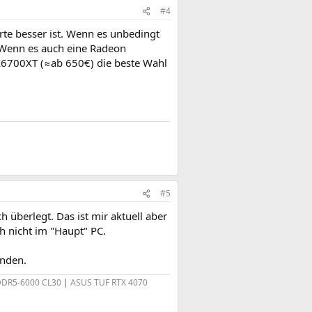
#4
rte besser ist. Wenn es unbedingt
. Wenn es auch eine Radeon
RX6700XT (≈ab 650€) die beste Wahl
#5
 überlegt. Das ist mir aktuell aber
ch nicht im "Haupt" PC.
inden.
 DDR5-6000 CL30
|
ASUS TUF RTX 4070