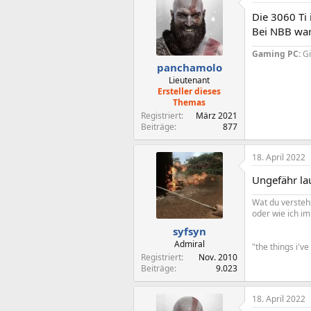
Die 3060 Ti 
Bei NBB war
Gaming PC:
G
panchamolo
Lieutenant
Ersteller dieses
Themas
Registriert
März 2021
Beiträge
877
18. April 2022
Ungefähr la
Wat du verstehs
oder wie ich i
syfsyn
Admiral
"the things i'v
Registriert
Nov. 2010
Beiträge
9.023
18. April 2022