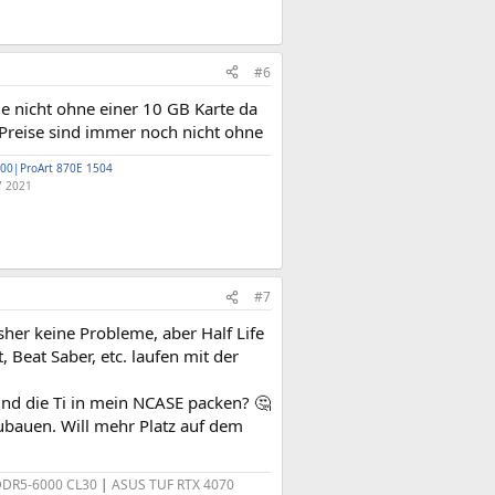
#6
e nicht ohne einer 10 GB Karte da
 Preise sind immer noch nicht ohne
00|ProArt 870E 1504
7 2021
#7
sher keine Probleme, aber Half Life
 Beat Saber, etc. laufen mit der
 und die Ti in mein NCASE packen? 🤔
ubauen. Will mehr Platz auf dem
 DDR5-6000 CL30
|
ASUS TUF RTX 4070