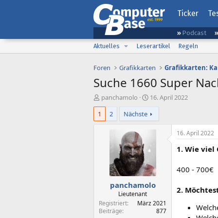
Ticker
Te
Podcast
Aktuelles
Leserartikel
Regeln
Foren
Grafikkarten
Grafikkarten: K
Suche 1660 Super Nac
E
E
panchamolo
16. April 2022
r
r
1
2
Nächste
s
s
t
t
e
e
16. April 2022
l
l
1. Wie viel
l
l
e
t
r
a
400 - 700€
m
panchamolo
2. Möchtest
Lieutenant
Registriert
März 2021
Welche
Beiträge
877
Welch