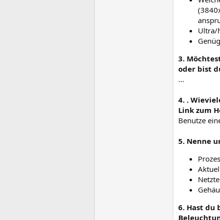
(3840x
anspr
Ultra/
Genüg
3. Möchtes
oder bist d
...
4. . Wievi
Link zum He
Benutze ein
5. Nenne u
Prozes
Aktuel
Netzte
Gehäu
6. Hast du 
Beleuchtun