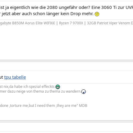
ist ja eigentlich wie die 2080 ungefähr oder? Eine 3060 Ti zur UV
 jetzt aber auch schon länger kein Drop mehr.
igabyte B850M Aorus Elite WIFI6E
|
Ryzen 7 9700X
|
32GB Patriot Viper Venom
ut
tpu tabelle
t nix,da habe ich spezial effeckts
mmer dazu neige von thema zu thema zu wandern.
e done ,torture me,but I need them ,they are me" MDB