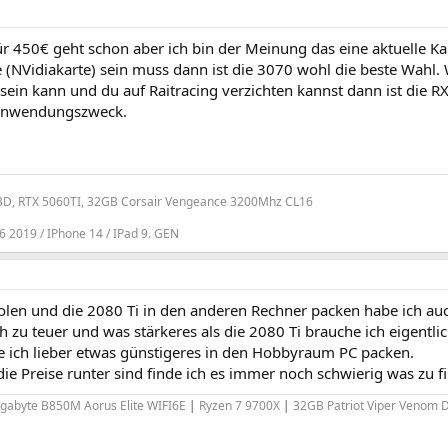
r 450€ geht schon aber ich bin der Meinung das eine aktuelle Ka
e (NVidiakarte) sein muss dann ist die 3070 wohl die beste Wahl
sein kann und du auf Raitracing verzichten kannst dann ist die 
 Anwendungszweck.
3D, RTX 5060TI, 32GB Corsair Vengeance 3200Mhz CL16
 2019 / IPhone 14 / IPad 9. GEN
len und die 2080 Ti in den anderen Rechner packen habe ich auch
h zu teuer und was stärkeres als die 2080 Ti brauche ich eigentli
 ich lieber etwas günstigeres in den Hobbyraum PC packen.
e Preise runter sind finde ich es immer noch schwierig was zu f
igabyte B850M Aorus Elite WIFI6E
|
Ryzen 7 9700X
|
32GB Patriot Viper Venom