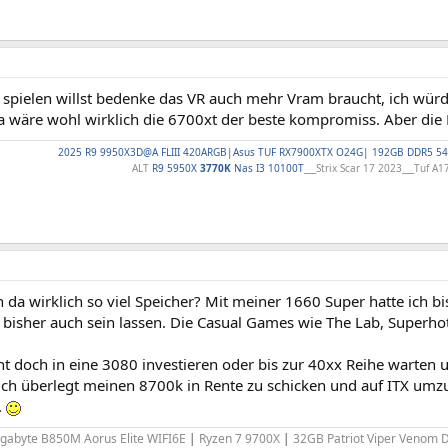
spielen willst bedenke das VR auch mehr Vram braucht, ich würd
a wäre wohl wirklich die 6700xt der beste kompromiss. Aber die
2025 R9 9950X3D@A FLIII 420ARGB|Asus TUF RX7900XTX O24G| 192GB DDR5 54
ALT
R9 5950X
3770K
Nas I3 10100T
___Strix Scar 17 2023___Tuf A1
da wirklich so viel Speicher? Mit meiner 1660 Super hatte ich bi
 bisher auch sein lassen. Die Casual Games wie The Lab, Superhot,
cht doch in eine 3080 investieren oder bis zur 40xx Reihe warten
uch überlegt meinen 8700k in Rente zu schicken und auf ITX umz
.
igabyte B850M Aorus Elite WIFI6E
|
Ryzen 7 9700X
|
32GB Patriot Viper Venom