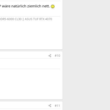
P wäre natürlich ziemlich nett.
 DDR5-6000 CL30
|
ASUS TUF RTX 4070
#10
#11