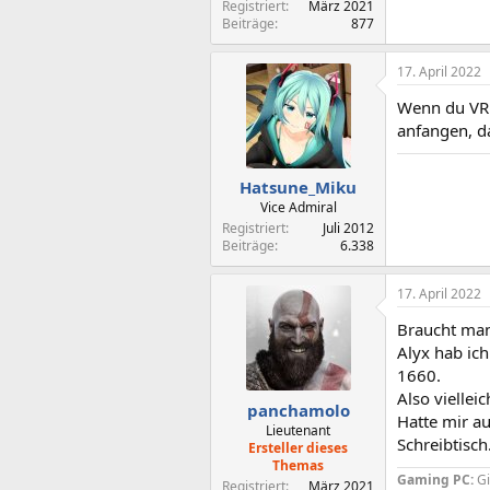
Registriert
März 2021
Beiträge
877
17. April 2022
Wenn du VR 
anfangen, d
Hatsune_Miku
Vice Admiral
Registriert
Juli 2012
Beiträge
6.338
17. April 2022
Braucht man 
Alyx hab ich
1660.
Also viellei
panchamolo
Hatte mir a
Lieutenant
Schreibtisch
Ersteller dieses
Themas
Gaming PC:
G
Registriert
März 2021