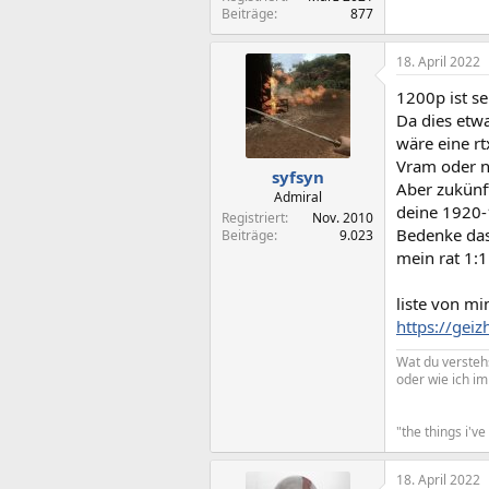
Beiträge
877
18. April 2022
1200p ist se
Da dies etwa
wäre eine r
Vram oder n
syfsyn
Aber zukünf
Admiral
deine 1920-
Registriert
Nov. 2010
Bedenke das
Beiträge
9.023
mein rat 1:
liste von mi
https://ge
Wat du verstehs
oder wie ich i
"the things i'v
18. April 2022