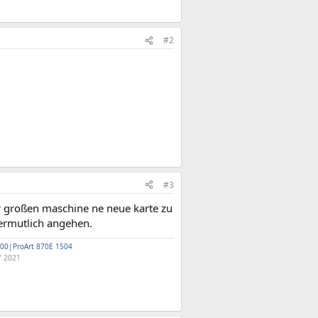
#2
#3
er großen maschine ne neue karte zu
vermutlich angehen.
00|ProArt 870E 1504
7 2021