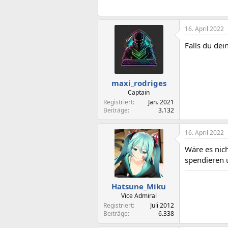
16. April 2022
Falls du dei
maxi_rodriges
Captain
Registriert
Jan. 2021
Beiträge
3.132
16. April 2022
Wäre es nic
spendieren u
Hatsune_Miku
Vice Admiral
Registriert
Juli 2012
Beiträge
6.338