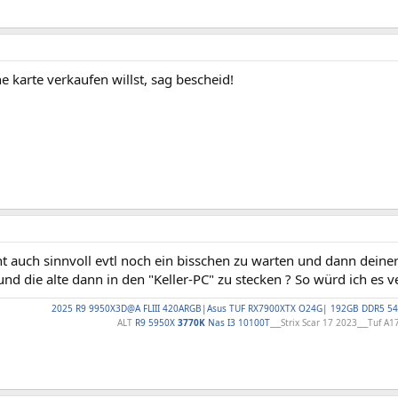
ne karte verkaufen willst, sag bescheid!
ht auch sinnvoll evtl noch ein bisschen zu warten und dann dein
nd die alte dann in den "Keller-PC" zu stecken ? So würd ich es 
2025 R9 9950X3D@A FLIII 420ARGB|Asus TUF RX7900XTX O24G| 192GB DDR5 54
ALT
R9 5950X
3770K
Nas I3 10100T
___Strix Scar 17 2023___Tuf A1