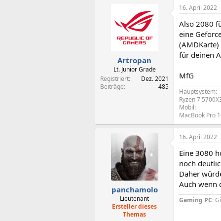
16. April 2022
Also 2080 fü
eine Geforc
(AMDKarte) 
für deinen
Artropan
Lt. Junior Grade
MfG
Registriert
Dez. 2021
Beiträge
485
Hauptsystem:
Ryzen 7 5700X
Mobil:
MacBook Pro 16
16. April 2022
Eine 3080 ho
noch deutlic
Daher würde
Auch wenn di
panchamolo
Lieutenant
Gaming PC:
G
Ersteller dieses
Themas