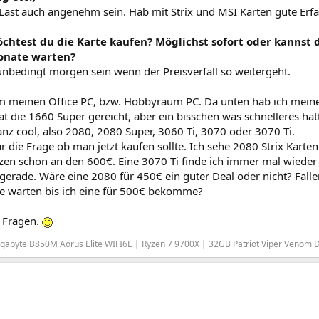
r Last auch angenehm sein. Hab mit Strix und MSI Karten gute Er
chtest du die Karte kaufen? Möglichst sofort oder kannst 
nate warten?
unbedingt morgen sein wenn der Preisverfall so weitergeht.
um meinen Office PC, bzw. Hobbyraum PC. Da unten hab ich mein
at die 1660 Super gereicht, aber ein bisschen was schnelleres hä
anz cool, also 2080, 2080 Super, 3060 Ti, 3070 oder 3070 Ti.
nur die Frage ob man jetzt kaufen sollte. Ich sehe 2080 Strix Kart
zen schon an den 600€. Eine 3070 Ti finde ich immer mal wieder 
gerade. Wäre eine 2080 für 450€ ein guter Deal oder nicht? Falle
lte warten bis ich eine für 500€ bekomme?
 Fragen.
igabyte B850M Aorus Elite WIFI6E
|
Ryzen 7 9700X
|
32GB Patriot Viper Venom