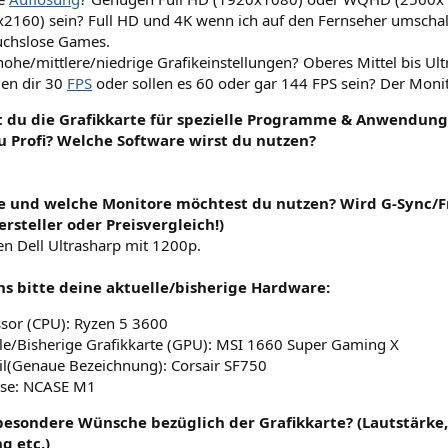
2160) sein? Full HD und 4K wenn ich auf den Fernseher umschalt
uchslose Games.
hohe/mittlere/niedrige Grafikeinstellungen? Oberes Mittel bis Ult
en dir 30
FPS
oder sollen es 60 oder gar 144 FPS sein? Der Moni
t du die Grafikkarte für spezielle Programme & Anwendunge
u Profi? Welche Software wirst du nutzen?
ele und welche Monitore möchtest du nutzen? Wird G-Sync/Fr
rsteller oder Preisvergleich!)
en Dell Ultrasharp mit 1200p.
ns bitte deine aktuelle/bisherige Hardware:
sor (CPU): Ryzen 5 3600
le/Bisherige Grafikkarte (GPU): MSI 1660 Super Gaming X
il(Genaue Bezeichnung): Corsair SF750
se: NCASE M1
besondere Wünsche bezüglich der Grafikkarte? (Lautstärke, 
g etc.)