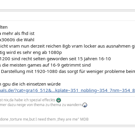
lten
 mehr als fhd ist
tx3060ti die Wahl
icht vram nun derzeit reichen 8gb vram locker aus ausnahmen gi
tig wird es sehr eng ab 1080p
1200 sind recht selten geworden seit 15 Jahren 16-10
 die meisten games auf 16-9 getrimmt sind
1 Darstellung mit 1920-1080 das sorgt für weniger probleme beim
n gpu die ich einsetzen würde
izhals.de/?cat=gra16_512&...kplate~351_nobling~354_7nm~35
t nix,da habe ich spezial effeckts
mmer dazu neige von thema zu thema zu wandern.
e done ,torture me,but I need them ,they are me" MDB