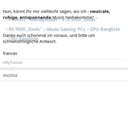
Regeln
Nun, könnt Ihr mir vielleicht sagen, wo ich
- neutrale,
ruhige, entspannende
Musik herbekomme?
Podcast
RAMageddon
RTX 5000 „Deals“
RX 9000 „Deals“
Ideale Gaming-PCs
GPU-Rangliste
Danke euch schonmal im voraus, und bitte um
CPU-Rangliste
schnellstmögliche Antwort.
frances
mfg Frances