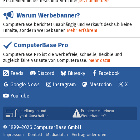
Erscheinen neuer Tests und Berichte:
Jetzt anmelden!
Warum Werbebanner?
ComputerBase berichtet unabhängig und verkauft deshalb keine
Inhalte, sondern Werbebanner.
Mehr erfahren!
ComputerBase Pro
ComputerBase Pro ist die werbefreie, schnelle, flexible und
zugleich faire Variante von ComputerBase.
Mehr dazu!
Feeds
Discord
Bluesky
Facebook
Google News
Instagram
Mastodon
X
YouTube
Einstellungen und
Probleme mit einem
Layout-Umschalter
Werbebanner?
© 1999–2026 ComputerBase GmbH
Impressum
Kontakt
Mediadaten
Vertrag widerrufen