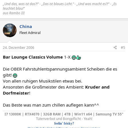
„Und das, was ist das?!“ - „Das ist blaues Licht.“ - „Und was macht es?!“ - „Es
leuchtet blau!“
aus Rambo III
China
Fleet Admiral
24. Dezember 2006
#5
Bar Lounge Classics Volume
1-X
Die OBER Fahrstuhlentspannungsambient Scheiben die es
gibt!
Von allen ruhigen Musikstilen etwas bei.
Ansonsten die Großmeister des Ambient:
Kruder and
Dorfmeister
!
Das Beste was man zum chillen auflegen kann^^
I7 13000K | RTX4070 | 32GB RAM | 4TB | Win11 x64 | Samsung TV 55"
Tütenverbot und Bongpflicht - Yeah!
feelin' frisky?