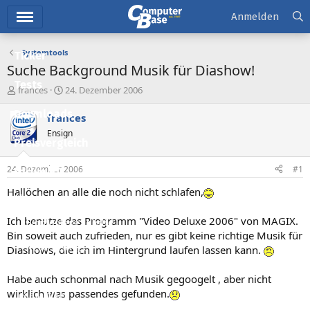
Hauptmenü
Anmelden
Systemtools
Ticker
Suche Background Musik für Diashow!
Tests
E
E
frances
24. Dezember 2006
r
r
Downloads
s
s
frances
t
t
Ensign
e
e
Preisvergleich
l
l
l
l
24. Dezember 2006
#1
Forum
e
t
r
a
Hallöchen an alle die noch nicht schlafen,
Aktuelles
m
Ich benutze das Programm "Video Deluxe 2006" von MAGIX.
Empfohlene Inhalte
Bin soweit auch zufrieden, nur es gibt keine richtige Musik für
Neue Beiträge
Diashows, die ich im Hintergrund laufen lassen kann.
Neueste Aktivitäten
Habe auch schonmal nach Musik gegoogelt , aber nicht
wirklich was passendes gefunden.
Leserartikel