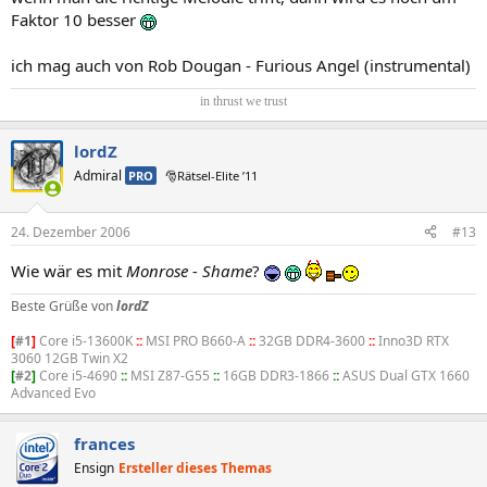
Faktor 10 besser
ich mag auch von Rob Dougan - Furious Angel (instrumental)
in thrust we trust​
lordZ
Admiral
PRO
🎅Rätsel-Elite ’11
24. Dezember 2006
#13
Wie wär es mit
Monrose - Shame
?
Beste Grüße von
lordZ
[
#1
]
Core i5-13600K
::
MSI PRO B660-A
::
32GB DDR4-3600
::
Inno3D RTX
3060 12GB Twin X2
[
#2
]
Core i5-4690
::
MSI Z87-G55
::
16GB DDR3-1866
::
ASUS Dual GTX 1660
Advanced Evo
frances
Ensign
Ersteller dieses Themas