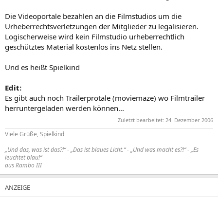
Die Videoportale bezahlen an die Filmstudios um die
Urheberrechtsverletzungen der Mitglieder zu legalisieren.
Logischerweise wird kein Filmstudio urheberrechtlich
geschütztes Material kostenlos ins Netz stellen.
Und es heißt Spielkind
Edit:
Es gibt auch noch Trailerprotale (moviemaze) wo Filmtrailer
herruntergeladen werden können...
Zuletzt bearbeitet:
24. Dezember 2006
Viele Grüße, Spielkind
„Und das, was ist das?!“ - „Das ist blaues Licht.“ - „Und was macht es?!“ - „Es
leuchtet blau!“
aus Rambo III