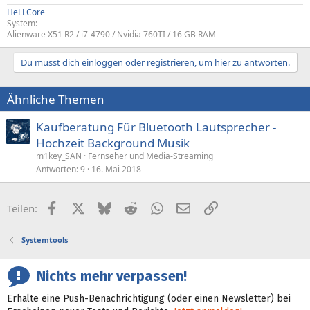
HeLLCore
System:
Alienware X51 R2 / i7-4790 / Nvidia 760TI / 16 GB RAM
Du musst dich einloggen oder registrieren, um hier zu antworten.
Ähnliche Themen
Kaufberatung Für Bluetooth Lautsprecher -
Hochzeit Background Musik
m1key_SAN
Fernseher und Media-Streaming
Antworten
9
16. Mai 2018
Facebook
X (Twitter)
Bluesky
Reddit
WhatsApp
E-Mail
Link
Teilen:
Systemtools
Nichts mehr verpassen!
Erhalte eine Push-Benachrichtigung (oder einen Newsletter) bei