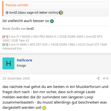
frances schrieb:
@ lordZ (dazu sage ich lieber nichts)
Ist vielleicht auch besser so
Beste Grüße von
lordZ
[
#1
]
Core i5-13600K
::
MSI PRO B660-A
::
32GB DDR4-3600
::
Inno3D RTX
3060 12GB Twin X2
[
#2
]
Core i5-4690
::
MSI Z87-G55
::
16GB DDR3-1866
::
ASUS Dual GTX 1660
Advanced Evo
hellcore
H
Ensign
29. Dezember 2006
#16
das nächste mal gehst du am besten in ein Musikerforum und
fragst dort nach - bin mir sicher, dass sich einige Leute
melden werden die dir zumindest nen längeren Loop
zusammenbasteln - du musst allerdings gut beschreiben was
dargestellt werden soll