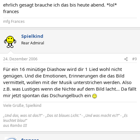
ehrlich gesagt brauche ich das bis heute abend. *lol*
frances
mfg Frances
Spielkind
Rear Admiral
24. Dezember 2006
#9
Für ein 16 minütige Diashow wird dir 1 Lied wohl nicht
genügen. Und die Emotionen, Erinnerungen die das Bild
vermittelt, wollen mit der Musik unterstrichen werden. Also
z.B. was Lustiges wenn die Nichte auf dem Bild lacht... Da fällt
mir jetzt spontan das Dschungelbuch ein
Viele Grüße, Spielkind
„Und das, was ist das?!“ - „Das ist blaues Licht.“ - „Und was macht es?!“ - „Es
leuchtet blau!“
aus Rambo III