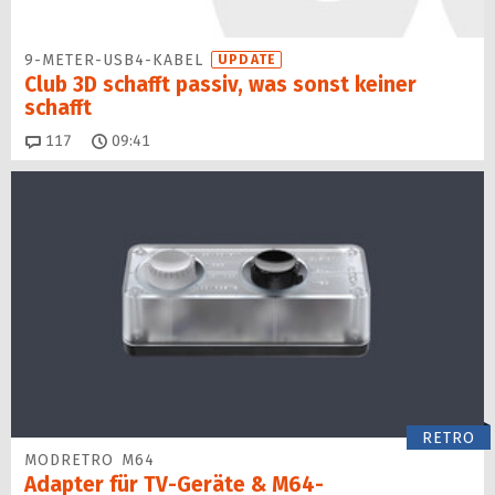
9-METER-USB4-KABEL
UPDATE
Club 3D schafft passiv, was sonst keiner
schafft
Kommentare
117
09:41
RETRO
MODRETRO M64
Adapter für TV-Geräte & M64-