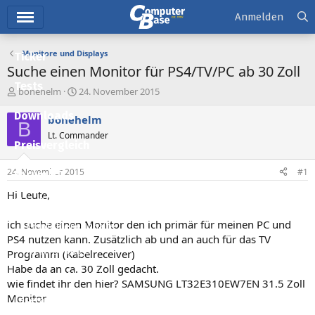
Hauptmenü
Anmelden
Monitore und Displays
Ticker
Suche einen Monitor für PS4/TV/PC ab 30 Zoll
Tests
E
E
bonehelm
24. November 2015
r
r
Downloads
s
s
bonehelm
B
t
t
Lt. Commander
e
e
Preisvergleich
l
l
l
l
24. November 2015
#1
Forum
e
t
r
a
Hi Leute,
Aktuelles
m
ich suche einen Monitor den ich primär für meinen PC und
Empfohlene Inhalte
PS4 nutzen kann. Zusätzlich ab und an auch für das TV
Neue Beiträge
Programm (Kabelreceiver)
Habe da an ca. 30 Zoll gedacht.
Neueste Aktivitäten
wie findet ihr den hier? SAMSUNG LT32E310EW7EN 31.5 Zoll
Monitor
Leserartikel