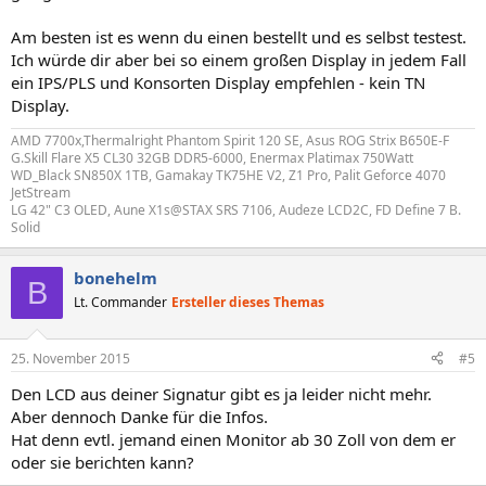
Am besten ist es wenn du einen bestellt und es selbst testest.
Ich würde dir aber bei so einem großen Display in jedem Fall
ein IPS/PLS und Konsorten Display empfehlen - kein TN
Display.
AMD 7700x,Thermalright Phantom Spirit 120 SE, Asus ROG Strix B650E-F
G.Skill Flare X5 CL30 32GB DDR5-6000, Enermax Platimax 750Watt
WD_Black SN850X 1TB, Gamakay TK75HE V2, Z1 Pro, Palit Geforce 4070
JetStream
LG 42" C3 OLED, Aune X1s@STAX SRS 7106, Audeze LCD2C, FD Define 7 B.
Solid
bonehelm
B
Lt. Commander
Ersteller dieses Themas
25. November 2015
#5
Den LCD aus deiner Signatur gibt es ja leider nicht mehr.
Aber dennoch Danke für die Infos.
Hat denn evtl. jemand einen Monitor ab 30 Zoll von dem er
oder sie berichten kann?