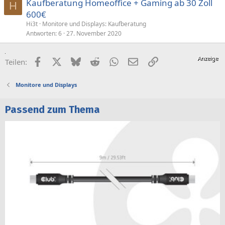
Kaufberatung Homeoffice + Gaming ab 30 Zoll
H
600€
Hi3t
Monitore und Displays: Kaufberatung
Antworten
6
27. November 2020
Facebook
X (Twitter)
Bluesky
Reddit
WhatsApp
E-Mail
Link
Teilen:
Monitore und Displays
Passend zum Thema