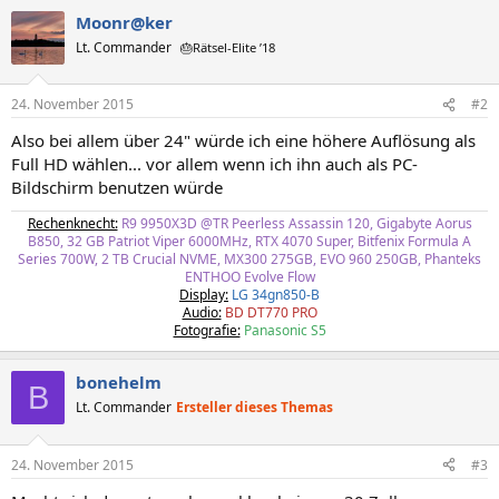
Moonr@ker
Lt. Commander
🎂Rätsel-Elite ’18
24. November 2015
#2
Also bei allem über 24" würde ich eine höhere Auflösung als
Full HD wählen... vor allem wenn ich ihn auch als PC-
Bildschirm benutzen würde
Rechenknecht:
R9 9950X3D @TR Peerless Assassin 120, Gigabyte Aorus
B850, 32 GB Patriot Viper 6000MHz, RTX 4070 Super, Bitfenix Formula A
Series 700W, 2 TB Crucial NVME, MX300 275GB, EVO 960 250GB, Phanteks
ENTHOO Evolve Flow
Display:
LG 34gn850-B
Audio:
BD DT770 PRO
Fotografie:
Panasonic S5
bonehelm
B
Lt. Commander
Ersteller dieses Themas
24. November 2015
#3