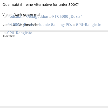
Regeln
Oder habt ihr eine Alternative für unter 300€?
Vielen Dank schon mal
Podcast
RAMageddon
RTX 5000 „Deals“
Viele Grüße bonehelm
RX 9000 „Deals“
Ideale Gaming-PCs
GPU-Rangliste
CPU-Rangliste