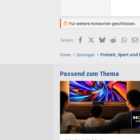
Für weitere Antworten geschlossen.
Facebook
X (Twitter)
Bluesky
Reddit
What
Teilen:
Foren
Sonstiges
Freizeit, Sport un
Passend zum Thema