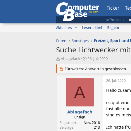
Ticker
Te
Podcast
Aktuelles
Leserartikel
Regeln
Foren
Sonstiges
Freizeit, Sport un
Suche Lichtwecker mit
E
E
Ablagefach
26. Juli 2020
r
r
s
Für weitere Antworten geschlossen.
s
t
t
e
e
26. Juli 2020
l
l
A
l
l
Hallo zusa
e
t
r
a
es gibt eine
m
fast alle nu
Ablagefach
sind es mei
Ensign
Registriert
Nov. 2018
Ich hatte fr
Beiträge
213