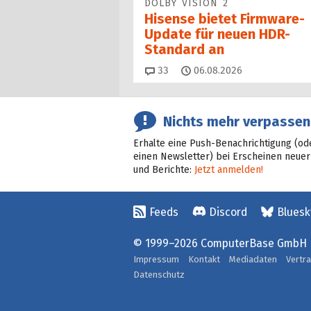
DOLBY VISION 2
Hisense bietet Firmware-
Update für neuen HDR-
Standard an
Kommentare
33
06.08.2026
Nichts mehr verpassen
Erhalte eine Push-Benachrichtigung (od
einen Newsletter) bei Erscheinen neuer
und Berichte:
Jetzt anmelden!
Feeds
Discord
Bluesk
© 1999–2026 ComputerBase GmbH
Impressum
Kontakt
Mediadaten
Vertr
Datenschutz