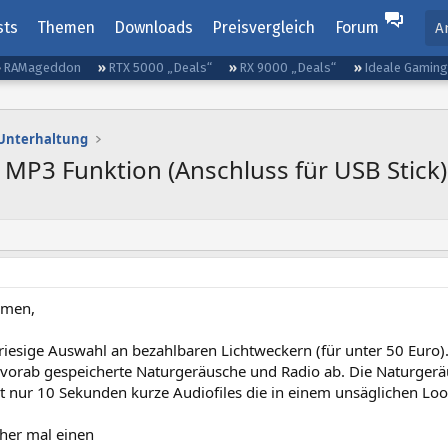
sts
Themen
Downloads
Preisvergleich
Forum
A
RAMageddon
RTX 5000 „Deals“
RX 9000 „Deals“
Ideale Gamin
d Unterhaltung
 MP3 Funktion (Anschluss für USB Stick)
mmen,
 riesige Auswahl an bezahlbaren Lichtweckern (für unter 50 Euro
r vorab gespeicherte Naturgeräusche und Radio ab. Die Naturgerä
st nur 10 Sekunden kurze Audiofiles die in einem unsäglichen Lo
üher mal einen