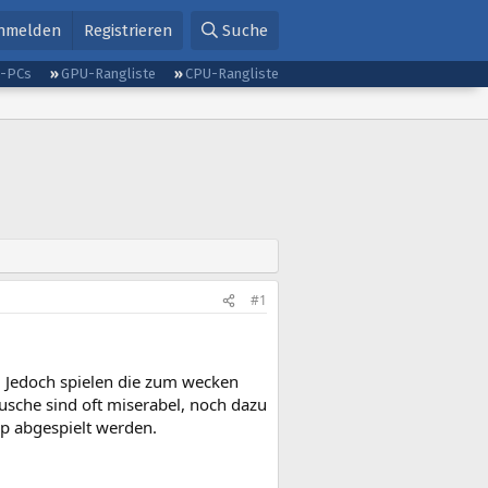
nmelden
Registrieren
Suche
g-PCs
GPU-Rangliste
CPU-Rangliste
#1
). Jedoch spielen die zum wecken
usche sind oft miserabel, noch dazu
op abgespielt werden.