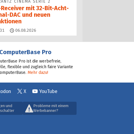
ANTZ CINEMA SERIE 2
Receiver mit 32-Bit-Acht­
nal-DAC und neuen
nktionen
Kommentare
31
06.08.2026
ComputerBase Pro
terBase Pro ist die werbefreie,
lle, flexible und zugleich faire Variante
ComputerBase.
Mehr dazu!
todon
X
YouTube
gen und
Probleme mit einem
schalter
Werbebanner?