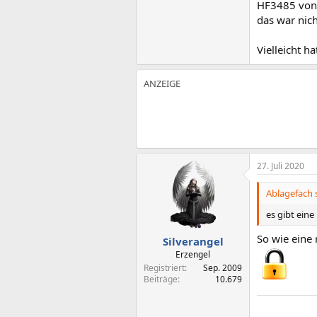
HF3485 von P
das war nich
Vielleicht h
27. Juli 2020
Ablagefach 
es gibt ein
So wie eine
Silverangel
Erzengel
Registriert
Sep. 2009
Beiträge
10.679