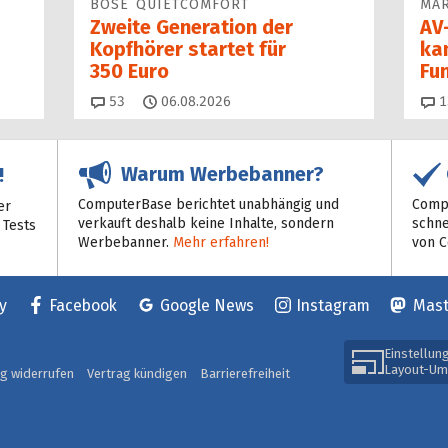
BOSE QUIETCOMFORT
MAR
Zweite Generation der
AV-
Kopfhörer startet für
ka
350 Euro
Fu
Kommentare
53
06.08.2026
1
Warum Werbebanner?
!
ComputerBase berichtet unabhängig und
Compu
er
verkauft deshalb keine Inhalte, sondern
schne
 Tests
Werbebanner.
Mehr erfahren!
von 
y
Facebook
Google News
Instagram
Mas
Einstellun
Layout-Um
ag widerrufen
Vertrag kündigen
Barrierefreiheit