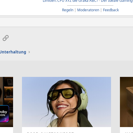
Limitiert CPU XYZ die Graka ABC?
-
Der Ideale Gaming
---------------------------------------
Regeln
|
Moderatoren
|
Feedback
sApp
E-Mail
Link
d Unterhaltung