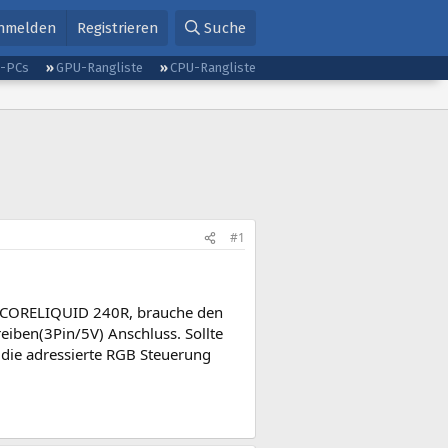
nmelden
Registrieren
Suche
g-PCs
GPU-Rangliste
CPU-Rangliste
#1
G CORELIQUID 240R, brauche den
eiben(3Pin/5V) Anschluss. Sollte
h die adressierte RGB Steuerung