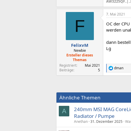
AW3225QF..|.
7. Mai 2021
F
OC der CPU 
werden una
dann bestell 
FelixvM
Lg
Newbie
Ersteller dieses
Themas
Registriert
Mai 2021
dman
R
Beiträge
5
e
a
k
t
i
Ähnliche Themen
o
n
e
240mm MSI MAG CoreLiq
A
n
Radiator / Pumpe
:
Anethan
31. Dezember 2025
Was