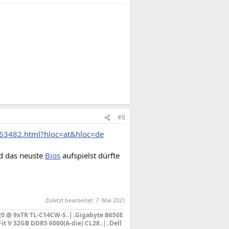
#8
963482.html?hloc=at&hloc=de
nd das neuste
Bios
aufspielst dürfte
Zuletzt bearbeitet:
7. Mai 2021
20 @ 9xTR TL-C14CW-S
..|..Gigabyte B650E
it V 32GB DDR5 6000(A-die) CL28..|..Dell