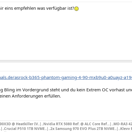
ir eins empfehlen was verfügbar ist?
izhals.de/asrock-b365-phantom-gaming-4-90-mxb9u0-a0uayz-a1
ng Bling im Vordergrund steht und du kein Extrem OC vorhast u
einen Anforderungen erfüllen.
X3D @ Heatkiller IV..|..Nvidia RTX 5080 Ref. @ ALC Core Ref...|
..MO-RA3 4
..|..Crucial P510 1TB NVME..|..2x Samsung 970 EVO Plus 2TB NVME..|..Klevv F