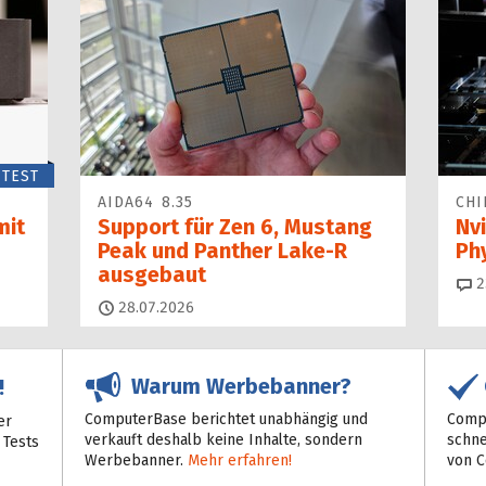
TEST
AIDA64 8.35
CHI
mit
Support für Zen 6, Mustang
Nvi
Peak und Panther Lake-R
Ph
ausgebaut
2
28.07.2026
Warum Werbebanner?
!
ComputerBase berichtet unabhängig und
Compu
er
verkauft deshalb keine Inhalte, sondern
schne
 Tests
Werbebanner.
Mehr erfahren!
von 