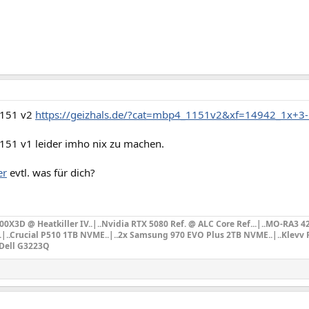
1151 v2
https://geizhals.de/?cat=mbp4_1151v2&xf=14942_1x+3
1151 v1 leider imho nix zu machen.
er
evtl. was für dich?
X3D @ Heatkiller IV..|..Nvidia RTX 5080 Ref. @ ALC Core Ref...|
..MO-RA3 4
..|..Crucial P510 1TB NVME..|..2x Samsung 970 EVO Plus 2TB NVME..|..Klevv F
.Dell G3223Q