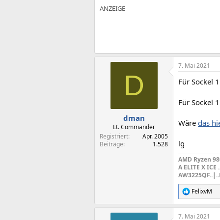
7. Mai 2021
D
Für Sockel 
Für Sockel 
dman
Wäre
das hi
Lt. Commander
Registriert
Apr. 2005
lg
Beiträge
1.528
AMD Ryzen 9800
A ELITE X ICE 
AW3225QF..|.
FelixvM
R
e
a
7. Mai 2021
k