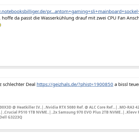
.notebooksbilliger.de/pr...antom+gaming+sli+mainboard+sock
llt, hoffe da passt die Wasserkühlung drauf mit zwei CPU Fan An
!
 schlechter Deal
https://geizhals.de/?phist=1900850
a bissl teu
X3D @ Heatkiller IV..|..Nvidia RTX 5080 Ref. @ ALC Core Ref...|
..MO-RA3 4
..|..Crucial P510 1TB NVME..|..2x Samsung 970 EVO Plus 2TB NVME..|..Klevv F
.Dell G3223Q