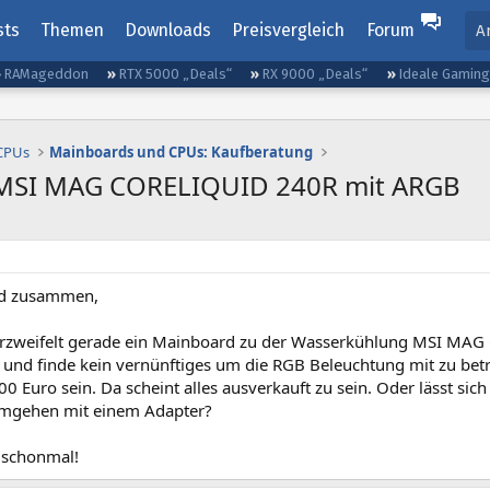
sts
Themen
Downloads
Preisvergleich
Forum
A
RAMageddon
RTX 5000 „Deals“
RX 9000 „Deals“
Ideale Gamin
 CPUs
Mainboards und CPUs: Kaufberatung
 MSI MAG CORELIQUID 240R mit ARGB
d zusammen,
erzweifelt gerade ein Mainboard zu der Wasserkühlung MSI MA
 und finde kein vernünftiges um die RGB Beleuchtung mit zu betr
00 Euro sein. Da scheint alles ausverkauft zu sein. Oder lässt sic
umgehen mit einem Adapter?
 schonmal!