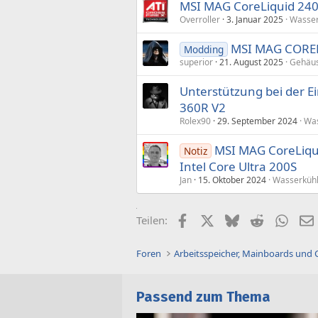
MSI MAG CoreLiquid 24
Overroller
3. Januar 2025
Wasser
MSI MAG COREL
Modding
superior
21. August 2025
Gehäus
Unterstützung bei der E
360R V2
Rolex90
29. September 2024
Was
MSI MAG CoreLiqui
Notiz
Intel Core Ultra 200S
Jan
15. Oktober 2024
Wasserküh
Facebook
X (Twitter)
Bluesky
Reddit
What
Teilen:
Foren
Arbeitsspeicher, Mainboards und
Passend zum Thema