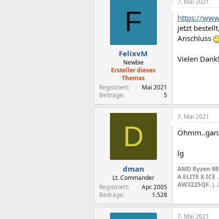
7. Mai 2021
k
F
t
https://www
i
o
jetzt beste
n
Anschluss
e
n
FelixvM
Vielen Dank
:
Newbie
Ersteller dieses
Themas
Registriert
Mai 2021
Beiträge
5
7. Mai 2021
D
Öhmm..ganz
lg
dman
AMD Ryzen 9800
A ELITE X ICE 
Lt. Commander
AW3225QF..|.
Registriert
Apr. 2005
Beiträge
1.528
7. Mai 2021