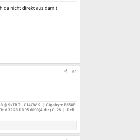
h da nicht direkt aus damit
#4
20 @ 9xTR TL-C14CW-S
..|..Gigabyte B650E
it V 32GB DDR5 6000(A-die) CL28..|..Dell