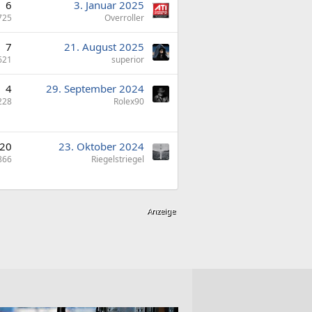
6
3. Januar 2025
725
Overroller
7
21. August 2025
621
superior
4
29. September 2024
228
Rolex90
20
23. Oktober 2024
866
Riegelstriegel