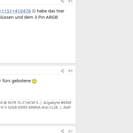
#5
el+1151+410478
habe das hier
schlüssen und dem 3 Pin ARGB
#6
er fürs gebotene
20 @ 9xTR TL-C14CW-S
..|..Gigabyte B650E
it V 32GB DDR5 6000(A-die) CL28..|..Dell
#7