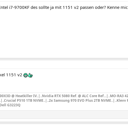
ntel i7-9700KF des sollte ja mit 1151 v2 passen oder? Kenne mic
ckel 1151 v2
X3D @ Heatkiller IV..|..Nvidia RTX 5080 Ref. @ ALC Core Ref...|
..MO-RA3 4
..|..Crucial P510 1TB NVME..|..2x Samsung 970 EVO Plus 2TB NVME..|..Klevv F
.Dell G3223Q