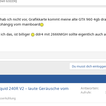
.Dell G3223Q
hab ich nicht vor, Grafikkarte kommt meine alte GTX 960 4gb dra
bhängig vom mainboard
ich das, ist billiger
ddr4 mit 2666MGH sollte eigentlich auch a
Du musst dich einloggen
uid 240R V2 – laute Geräusche vom
Antworten
Aufrufe
serkühlung