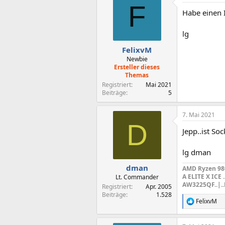
F
t
Habe einen I
i
o
n
lg
e
n
FelixvM
:
Newbie
Ersteller dieses
Themas
Registriert
Mai 2021
Beiträge
5
7. Mai 2021
D
Jepp..ist So
lg dman
dman
AMD Ryzen 9800
A ELITE X ICE 
Lt. Commander
AW3225QF..|.
Registriert
Apr. 2005
Beiträge
1.528
FelixvM
R
e
a