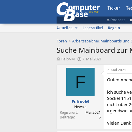
Ticker
Te
Podcast
Aktuelles
Leserartikel
Regeln
Foren
Arbeitsspeicher, Mainboards und
Suche Mainboard zur
E
E
FelixvM
7. Mai 2021
r
r
s
s
7. Mai 2021
t
t
F
Guten Aben
e
e
l
l
l
l
ich suche v
e
t
Sockel 1151
FelixvM
r
a
nicht über 2
m
Newbie
irgendwie 
Registriert
Mai 2021
Beiträge
5
Vielen Dank