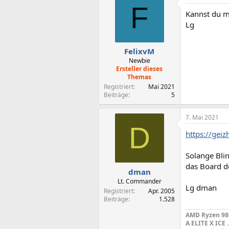
F
Kannst du m
Lg
FelixvM
Newbie
Ersteller dieses
Themas
Registriert
Mai 2021
Beiträge
5
7. Mai 2021
D
https://ge
Solange Bli
das Board d
dman
Lt. Commander
Lg dman
Registriert
Apr. 2005
Beiträge
1.528
AMD Ryzen 9800
A ELITE X ICE 