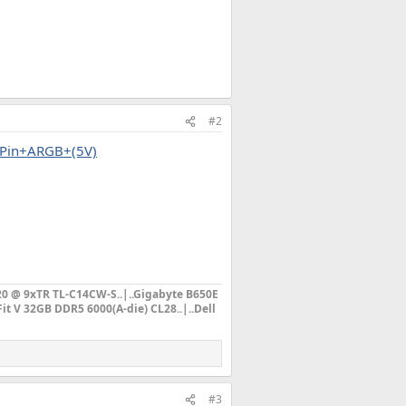
#2
-Pin+ARGB+(5V)
20 @ 9xTR TL-C14CW-S
..|..Gigabyte B650E
it V 32GB DDR5 6000(A-die) CL28..|..Dell
#3