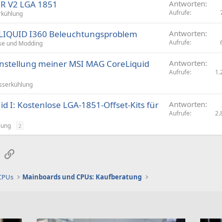
0R V2 LGA 1851
Antworten
Aufrufe
kühlung
IQUID I360 Beleuchtungsproblem
Antworten
Aufrufe
e und Modding
instellung meiner MSI MAG CoreLiquid
Antworten
Aufrufe
1.
serkühlung
d I: Kostenlose LGA-1851-Offset-Kits für
Antworten
Aufrufe
2.
lung
2
sApp
E-Mail
Link
 CPUs
Mainboards und CPUs: Kaufberatung