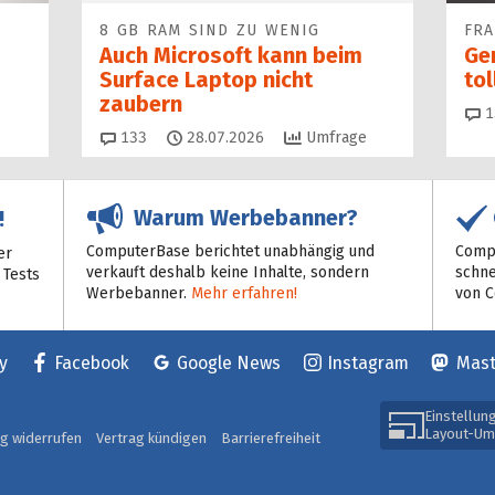
8 GB RAM SIND ZU WENIG
FR
Auch Microsoft kann beim
Ge
Surface Laptop nicht
to
zaubern
1
Kommentare
133
28.07.2026
Umfrage
Warum Werbebanner?
!
ComputerBase berichtet unabhängig und
Compu
er
verkauft deshalb keine Inhalte, sondern
schne
 Tests
Werbebanner.
Mehr erfahren!
von 
y
Facebook
Google News
Instagram
Mas
Einstellun
Layout-Um
ag widerrufen
Vertrag kündigen
Barrierefreiheit