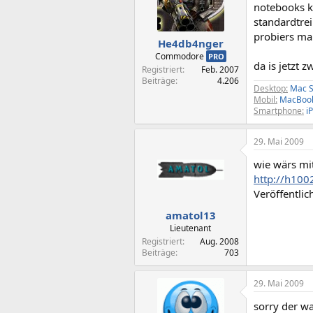
notebooks k
standardtrei
probiers ma
He4db4nger
Commodore
PRO
da is jetzt 
Registriert
Feb. 2007
Beiträge
4.206
Desktop:
Mac S
Mobil:
MacBook 
Smartphone:
i
29. Mai 2009
wie wärs mit
http://h10
Veröffentlic
amatol13
Lieutenant
Registriert
Aug. 2008
Beiträge
703
29. Mai 2009
sorry der wa