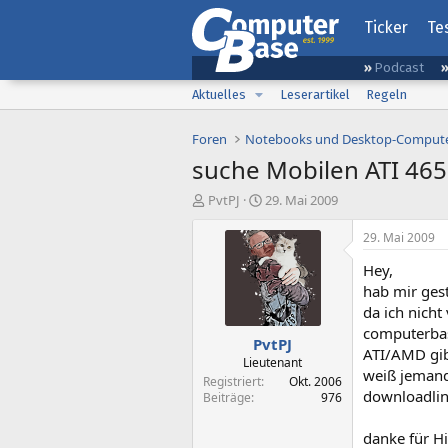
Ticker
Te
Podcast
Aktuelles
Leserartikel
Regeln
Foren
Notebooks und Desktop-Comput
suche Mobilen ATI 465
E
E
PvtPJ
29. Mai 2009
r
r
s
s
29. Mai 2009
t
t
Hey,
e
e
l
l
hab mir ges
l
l
da ich nicht
e
t
computerbase
PvtPJ
r
a
ATI/AMD gibt
m
Lieutenant
weiß jemand 
Registriert
Okt. 2006
downloadlin
Beiträge
976
danke für Hi