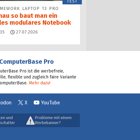
TEST
AMEWORK LAPTOP 13 PRO
nau so baut man ein
lles modulares Notebook
Kommentare
35
27.07.2026
ComputerBase Pro
terBase Pro ist die werbefreie,
lle, flexible und zugleich faire Variante
ComputerBase.
Mehr dazu!
todon
X
YouTube
gen und
Probleme mit einem
schalter
Werbebanner?