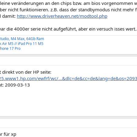
leine veränderungen an den chips bzw. am bios vorgenommen 
ber nicht funktionieren. z.B. dass der standbymodus nicht mehr f
l damit:
http://www.driverheaven.net/modtool.php
zwar die 4000er serie nicht aufgeführt, aber ein versuch isses wert.
tudio, M4 Max, 64Gb Ram
Air M5 // iPad Pro 11 M5
Phone 17 Pro
 direkt von der HP seite:
025.www1.hp.com/ewfrf/wc/...&dlc=de&cc=de&lang=de&os=20
ht: 2009-03-13
r für xp