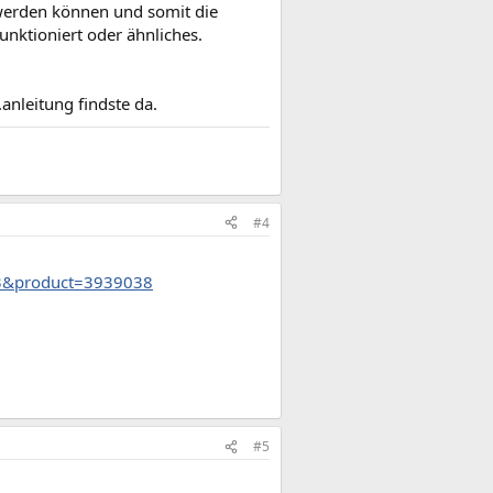
werden können und somit die
unktioniert oder ähnliches.
.anleitung findste da.
#4
93&product=3939038
#5