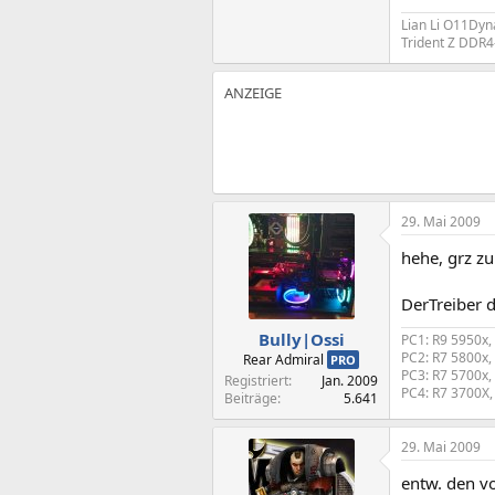
Lian Li O11Dyn
Trident Z DDR4
29. Mai 2009
hehe, grz z
DerTreiber 
Bully|Ossi
PC1: R9 5950x,
PC2: R7 5800x,
Rear Admiral
PRO
PC3: R7 5700x,
Registriert
Jan. 2009
PC4: R7 3700X,
Beiträge
5.641
29. Mai 2009
entw. den vo