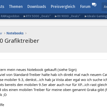
sts
Themen
Downloads
Preisvergleich
Forum
A
RAMageddon
RTX 5000 „Deals“
RX 9000 „Deals“
Ideale Gamin
er
Notebooks
0 Grafiktreiber
tern mein neues Notebook gekauft (siehe Sign)
 viel von Standard-Treiber halte hab ich direkt mal nach neuem 
 mobiler 9.3, denkst...ich hab ja Vista aber egal wo ich suche i
s bereits den mobilen 9.5er aber auch nur für XP...ich rast gleic
obs einen mobilen Treiber für meine oben genannt Graka gibt (für
k ;D
lfe