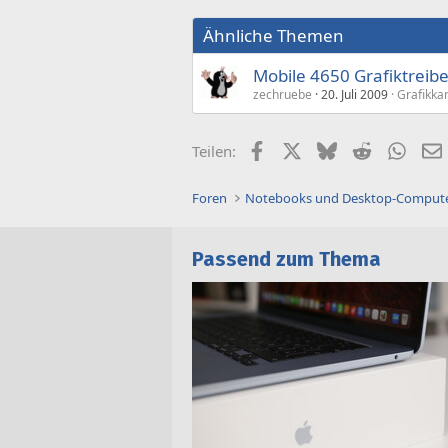
Ähnliche Themen
Mobile 4650 Grafiktreiber
zechruebe
20. Juli 2009
Grafikka
Facebook
X (Twitter)
Bluesky
Reddit
What
Teilen:
Foren
Notebooks und Desktop-Comput
Passend zum Thema