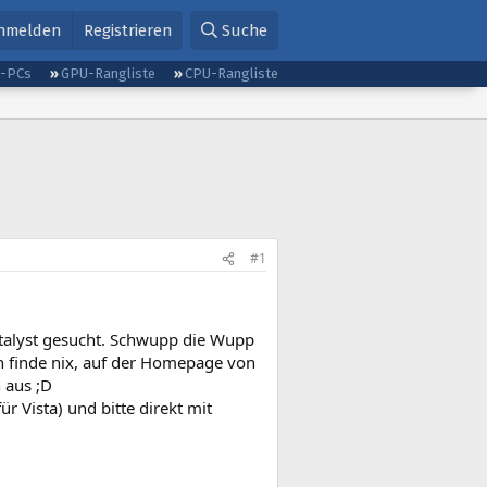
nmelden
Registrieren
Suche
g-PCs
GPU-Rangliste
CPU-Rangliste
#1
Catalyst gesucht. Schwupp die Wupp
ch finde nix, auf der Homepage von
h aus ;D
 Vista) und bitte direkt mit