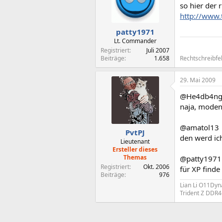
so hier der r
http://www.
patty1971
Lt. Commander
---------------------
Registriert
Juli 2007
Beiträge
1.658
Rechtschreibfe
29. Mai 2009
@He4db4ng
naja, moden
@amatol13
PvtPJ
den werd ic
Lieutenant
Ersteller dieses
Themas
@patty1971
Registriert
Okt. 2006
für XP finde 
Beiträge
976
Lian Li O11Dyn
Trident Z DDR4