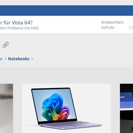
 für Vista 64?
Antworten
Aufrufe
1.
rten: Probleme mit AMD
sApp
E-Mail
Link
er
Notebooks