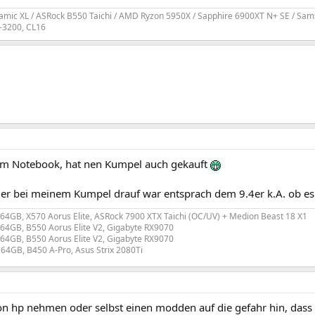
amic XL / ASRock B550 Taichi / AMD Ryzon 5950X / Sapphire 6900XT N+ SE / Sam
-3200, CL16
um Notebook, hat nen Kumpel auch gekauft
der bei meinem Kumpel drauf war entsprach dem 9.4er k.A. ob es
 64GB, X570 Aorus Elite, ASRock 7900 XTX Taichi (OC/UV) + Medion Beast 18 X1
 64GB, B550 Aorus Elite V2, Gigabyte RX9070
 64GB, B550 Aorus Elite V2, Gigabyte RX9070
 64GB, B450 A-Pro, Asus Strix 2080Ti
n hp nehmen oder selbst einen modden auf die gefahr hin, dass d