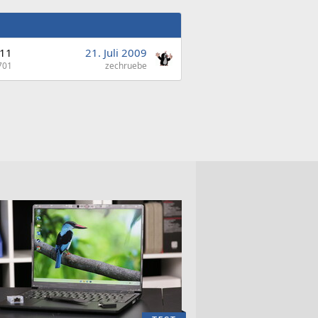
11
21. Juli 2009
701
zechruebe