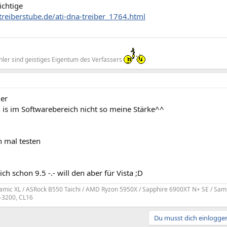
ichtige
treiberstube.de/ati-dna-treiber_1764.html
-------------------------------------------------------
hler sind geistiges Eigentum des Verfassers
er
 is im Softwarebereich nicht so meine Stärke^^
h mal testen
ich schon 9.5 -.- will den aber für Vista ;D
amic XL / ASRock B550 Taichi / AMD Ryzon 5950X / Sapphire 6900XT N+ SE / Sam
-3200, CL16
Du musst dich einloggen