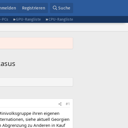
nmelden
Registrieren
Suche
g-PCs
GPU-Rangliste
CPU-Rangliste
kasus
#1
Minivolksgruppe ihren eigenen
ternationen, siehe aktuell Georgien
ch Abgrenzung zu Anderen in Kauf