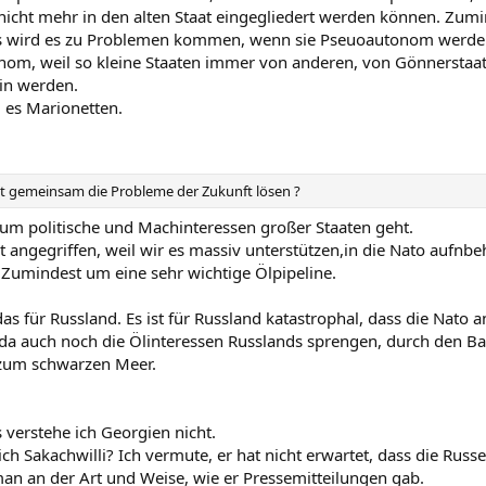
icht mehr in den alten Staat eingegliedert werden können. Zumin
s wird es zu Problemen kommen, wenn sie Pseuoautonom werde
om, weil so kleine Staaten immer von anderen, von Gönnerstaat
in werden.
 es Marionetten.
 gemeinsam die Probleme der Zukunft lösen ?
 um politische und Machinteressen großer Staaten geht.
 angegriffen, weil wir es massiv unterstützen,in die Nato aufnbe
 Zumindest um eine sehr wichtige Ölpipeline.
das für Russland. Es ist für Russland katastrophal, dass die Nato
da auch noch die Ölinteressen Russlands sprengen, durch den Bau
zum schwarzen Meer.
 verstehe ich Georgien nicht.
ch Sakachwilli? Ich vermute, er hat nicht erwartet, dass die Russe
an an der Art und Weise, wie er Pressemitteilungen gab.