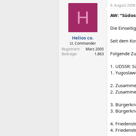
9. August 2008
H
AW: "Südos
Die Einseiti
Helios co.
Seit dem Kos
Lt. Commander
Registriert
März 2005
Folgende Z
Beiträge
1.863
1. UDSSR: S
1. Yugoslaw
2. Zusammen
2. Zusamme
3. Bürgerkr
3. Bürgerkr
4. Friedenst
4. Friedens