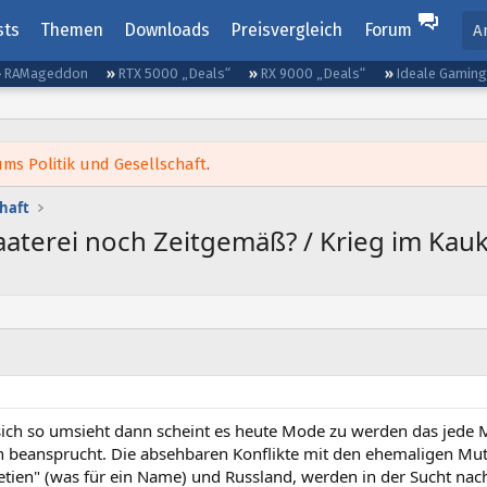
sts
Themen
Downloads
Preisvergleich
Forum
A
RAMageddon
RTX 5000 „Deals“
RX 9000 „Deals“
Ideale Gamin
ms Politik und Gesellschaft
.
chaft
taaterei noch Zeitgemäß? / Krieg im Kau
ch so umsieht dann scheint es heute Mode zu werden das jede 
ch beansprucht. Die absehbaren Konflikte mit den ehemaligen Mut
etien" (was für ein Name) und Russland, werden in der Sucht na