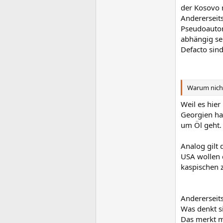
der Kosovo n
Andererseit
Pseudoauton
abhängig se
Defacto sind
Warum nicht
Weil es hier
Georgien hat
um Öl geht.
Analog gilt 
USA wollen 
kaspischen 
Andererseits
Was denkt si
Das merkt m