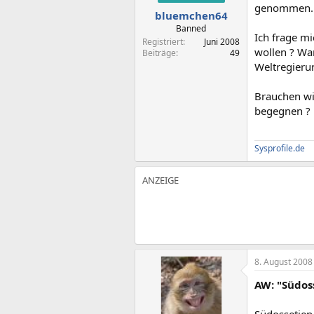
genommen.
bluemchen64
Banned
Ich frage m
Registriert
Juni 2008
wollen ? Wa
Beiträge
49
Weltregierun
Brauchen wi
begegnen ?
Sysprofile.de
8. August 2008
AW: "Südos
Südossetien