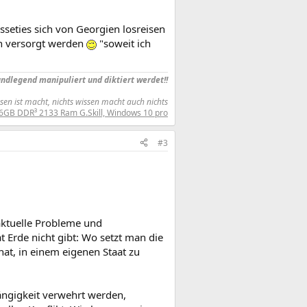
sseties sich von Georgien losreisen
en versorgt werden
"soweit ich
rundlegend manipuliert und diktiert werdet!!
sen ist macht, nichts wissen macht auch nichts
6GB DDR³ 2133 Ram G.Skill, Windows 10 pro
#3
 aktuelle Probleme und
t Erde nicht gibt: Wo setzt man die
at, in einem eigenen Staat zu
ängigkeit verwehrt werden,