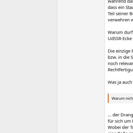
während das 
dass ein Sta
Teil seiner 
verwehren w
Warum durft
UdSSR-Ecke 
Die einzige 
bzw. in die 
noch relevan
Rechtfertig
Was ja auch 
Warum nicht
... der Dra
für sich um
Wobei der T