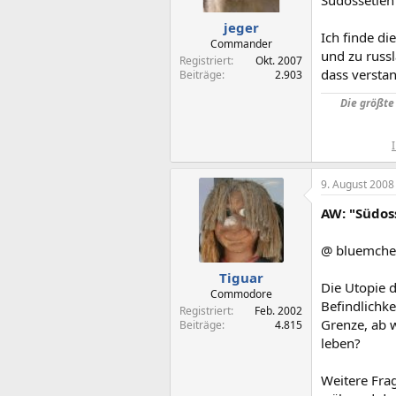
jeger
Ich finde di
Commander
und zu russl
Registriert
Okt. 2007
dass versta
Beiträge
2.903
Die größte 
9. August 2008
AW: "Südos
@ bluemche
Tiguar
Die Utopie d
Commodore
Befindlichke
Registriert
Feb. 2002
Grenze, ab 
Beiträge
4.815
leben?
Weitere Fra