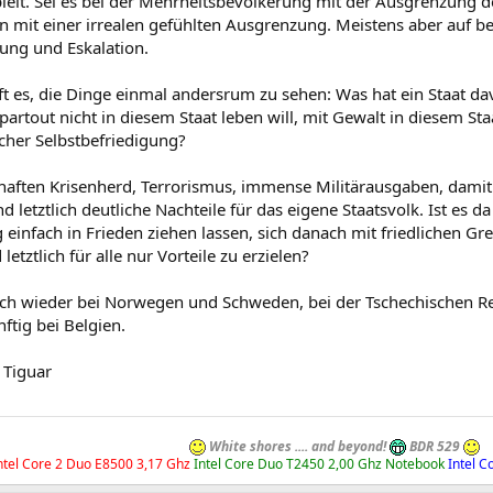
pielt. Sei es bei der Mehrheitsbevölkerung mit der Ausgrenzung 
 mit einer irrealen gefühlten Ausgrenzung. Meistens aber auf be
ung und Eskalation.
ilft es, die Dinge einmal andersrum zu sehen: Was hat ein Staat da
artout nicht in diesem Staat leben will, mit Gewalt in diesem St
scher Selbstbefriedigung?
haften Krisenherd, Terrorismus, immense Militärausgaben, damit
 letztlich deutliche Nachteile für das eigene Staatsvolk. Ist es da 
 einfach in Frieden ziehen lassen, sich danach mit friedlichen 
etztlich für alle nur Vorteile zu erzielen?
ich wieder bei Norwegen und Schweden, bei der Tschechischen Re
nftig bei Belgien.
 Tiguar
White shores .... and beyond!
BDR 529
ntel Core 2 Duo E8500 3,17 Ghz
Intel Core Duo T2450 2,00 Ghz Notebook
Intel 