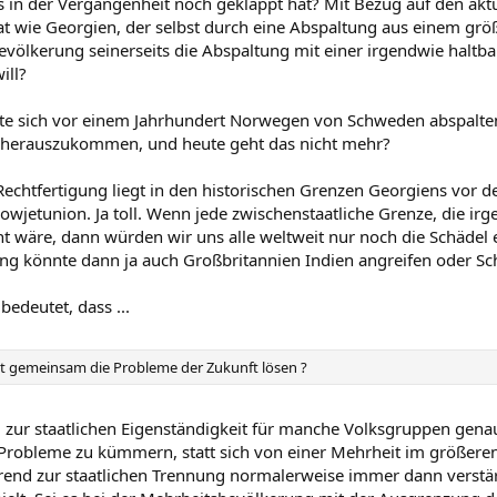
in der Vergangenheit noch geklappt hat? Mit Bezug auf den aktue
at wie Georgien, der selbst durch eine Abspaltung aus einem grö
Bevölkerung seinerseits die Abspaltung mit einer irgendwie haltb
ill?
e sich vor einem Jahrhundert Norwegen von Schweden abspalten
herauszukommen, und heute geht das nicht mehr?
Rechtfertigung liegt in den historischen Grenzen Georgiens vor 
Sowjetunion. Ja toll. Wenn jede zwischenstaatliche Grenze, die i
t wäre, dann würden wir uns alle weltweit nur noch die Schädel 
ung könnte dann ja auch Großbritannien Indien angreifen oder S
bedeutet, dass ...
 gemeinsam die Probleme der Zukunft lösen ?
ng zur staatlichen Eigenständigkeit für manche Volksgruppen gen
 Probleme zu kümmern, statt sich von einer Mehrheit im größere
rend zur staatlichen Trennung normalerweise immer dann verstärk