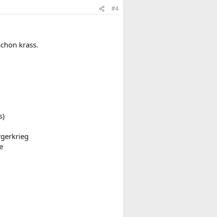
#4
schon krass.
s)
gerkrieg
e