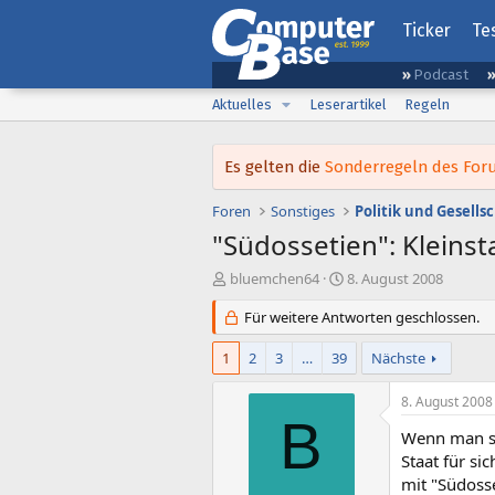
Ticker
Te
Podcast
Aktuelles
Leserartikel
Regeln
Es gelten die
Sonderregeln des Foru
Foren
Sonstiges
Politik und Gesells
"Südossetien": Kleins
E
E
bluemchen64
8. August 2008
r
r
s
Für weitere Antworten geschlossen.
s
t
t
e
e
1
2
3
…
39
Nächste
l
l
l
l
8. August 2008
e
t
B
r
a
Wenn man si
m
Staat für si
mit "Südoss