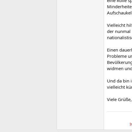
eine Rolle s
Minderheiten
Aufschaukel
Vielleicht h
der nunmal p
nationalisti
Einen dauer
Probleme und
Bevölkerung
widmen und l
Und da bin 
vielleicht kü
Viele Grüße,
I