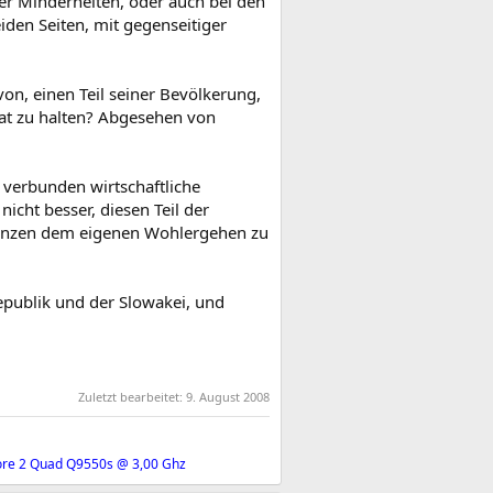
der Minderheiten, oder auch bei den
iden Seiten, mit gegenseitiger
von, einen Teil seiner Bevölkerung,
aat zu halten? Abgesehen von
 verbunden wirtschaftliche
nicht besser, diesen Teil der
Grenzen dem eigenen Wohlergehen zu
publik und der Slowakei, und
Zuletzt bearbeitet:
9. August 2008
Core 2 Quad Q9550s @ 3,00 Ghz