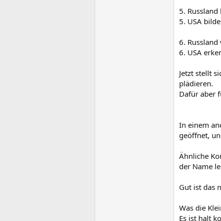
5. Russland
5. USA bild
6. Russland 
6. USA erke
Jetzt stellt
plädieren.
Dafür aber f
In einem an
geöffnet, un
Ähnliche Kon
der Name le
Gut ist das 
Was die Klei
Es ist halt 