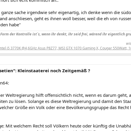
e ganze sache irgendwie sehr eigenartig, ich denke wenn die südo
and anschliesen, geht es ihnen woll besser, weil die eh von russ
nden habe"
Form der Kontrolle ist´s, wenn ihr denkt, ihr seid frei, wärend ihr eigentlich g
wis
Intel i5 3770K @4,6GHz Asus P8Z77, MSI GTX 1070 Gaming X, Cougar 550Watt, 1
setien": Kleinstaaterei noch Zeitgemäß ?
n64:
er Weltregierung hilft offensichtlich nicht, wenn es darum geht,
iten zu lösen. Solange es diese Weltregierung und damit den Staa
welcher Größe ein Volk oder eine Bevölkerungsgruppe das Recht h
ge: Mit welchem Recht soll Völkern heute oder künftig die Unabh