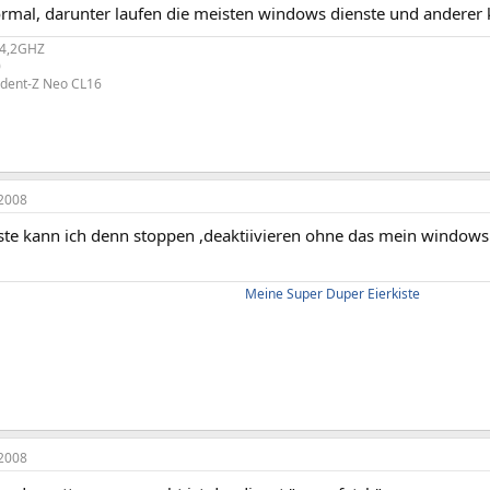
normal, darunter laufen die meisten windows dienste und anderer
@4,2GHZ
0
rident-Z Neo CL16
2008
ste kann ich denn stoppen ,deaktiivieren ohne das mein windows
Meine Super Duper Eierkiste
2008