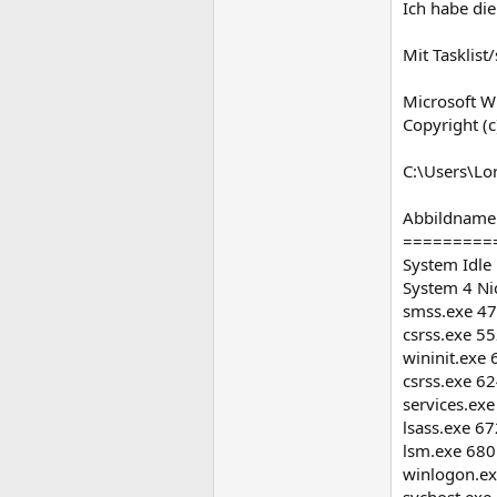
Ich habe di
Mit Tasklist
Microsoft W
Copyright (c
C:\Users\Lo
Abbildname 
=========
System Idle 
System 4 Ni
smss.exe 47
csrss.exe 55
wininit.exe 
csrss.exe 62
services.exe
lsass.exe 6
lsm.exe 680
winlogon.ex