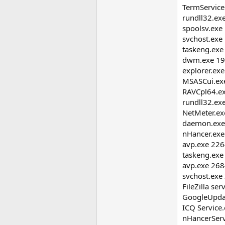
TermService
rundll32.ex
spoolsv.exe
svchost.exe
taskeng.exe
dwm.exe 193
explorer.exe
MSASCui.exe
RAVCpl64.ex
rundll32.ex
NetMeter.ex
daemon.exe 
nHancer.exe
avp.exe 226
taskeng.exe
avp.exe 26
svchost.exe
FileZilla ser
GoogleUpdat
ICQ Service
nHancerServ