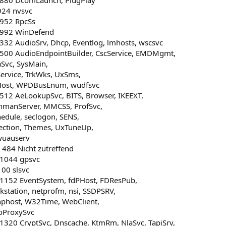
 880 DcomLaunch, PlugPlay
924 nvsvc
 952 RpcSs
 992 WinDefend
 332 AudioSrv, Dhcp, Eventlog, lmhosts, wscsvc
 500 AudioEndpointBuilder, CscService, EMDMgmt,
Svc, SysMain,
Service, TrkWks, UxSms,
ost, WPDBusEnum, wudfsvc
 512 AeLookupSvc, BITS, Browser, IKEEXT,
anmanServer, MMCSS, ProfSvc,
edule, seclogon, SENS,
ction, Themes, UxTuneUp,
uauserv
 484 Nicht zutreffend
 1044 gpsvc
100 slsvc
 1152 EventSystem, fdPHost, FDResPub,
tation, netprofm, nsi, SSDPSRV,
nphost, W32Time, WebClient,
oProxySvc
 1320 CryptSvc, Dnscache, KtmRm, NlaSvc, TapiSrv,