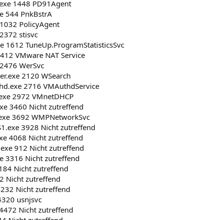
exe 1448 PD91Agent
e 544 PnkBstrA
 1032 PolicyAgent
2372 stisvc
e 1612 TuneUp.ProgramStatisticsSvc
2412 VMware NAT Service
 2476 WerSvc
er.exe 2120 WSearch
hd.exe 2716 VMAuthdService
exe 2972 VMnetDHCP
e 3460 Nicht zutreffend
exe 3692 WMPNetworkSvc
.exe 3928 Nicht zutreffend
e 4068 Nicht zutreffend
exe 912 Nicht zutreffend
 3316 Nicht zutreffend
184 Nicht zutreffend
2 Nicht zutreffend
4232 Nicht zutreffend
4320 usnjsvc
4472 Nicht zutreffend