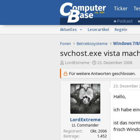
Ticker
Te
Podcast
Aktuelles
Leserartikel
Regeln
Foren
Betriebssysteme
Windows 7/8/
svchost.exe vista mac
E
E
LordExtreme
23. Dezember 2008
r
r
s
Für weitere Antworten geschlossen.
s
t
t
e
e
23. Dezember 
l
l
l
l
Hallo,
e
t
r
a
ich habe ein
m
LordExtreme
ist das nor
Lt. Commander
frisch Wind
Registriert
Okt. 2006
Beiträge
1.452