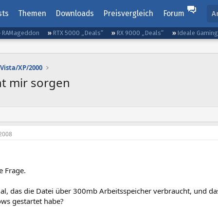
sts
Themen
Downloads
Preisvergleich
Forum
A
RAMageddon
RTX 5000 „Deals“
RX 9000 „Deals“
Ideale Gamin
Vista/XP/2000
ht mir sorgen
2008
e Frage.
mal, das die Datei über 300mb Arbeitsspeicher verbraucht, und d
ows gestartet habe?