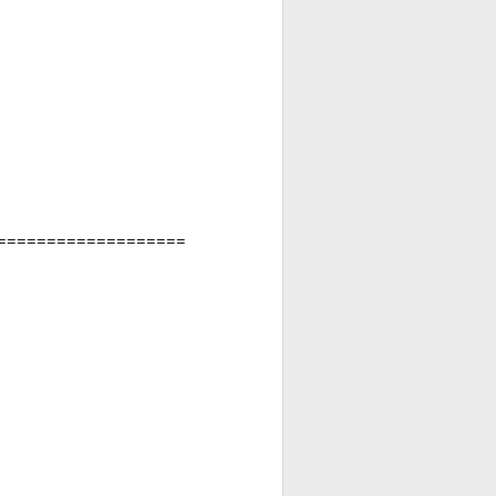
===================