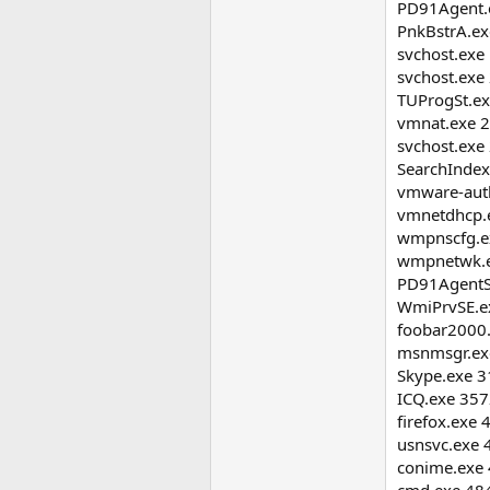
PD91Agent.
PnkBstrA.ex
svchost.exe
svchost.exe 
TUProgSt.ex
vmnat.exe 
svchost.exe
SearchIndex
vmware-aut
vmnetdhcp.
wmpnscfg.ex
wmpnetwk.
PD91AgentS1
WmiPrvSE.ex
foobar2000.
msnmsgr.exe
Skype.exe 3
ICQ.exe 357
firefox.exe 
usnsvc.exe 
conime.exe 