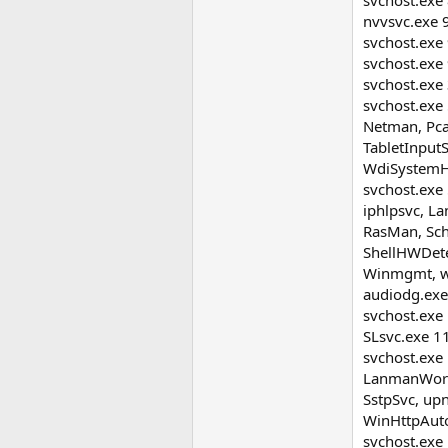
svchost.exe
nvvsvc.exe 
svchost.exe
svchost.exe
svchost.exe
svchost.exe
Netman, Pca
TabletInput
WdiSystemH
svchost.exe
iphlpsvc, L
RasMan, Sch
ShellHWDete
Winmgmt, w
audiodg.exe
svchost.exe
SLsvc.exe 1
svchost.exe
LanmanWorks
SstpSvc, up
WinHttpAut
svchost.exe