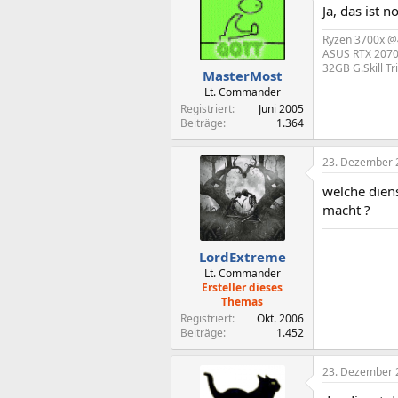
Ja, das ist 
Ryzen 3700x 
ASUS RTX 207
32GB G.Skill T
MasterMost
Lt. Commander
Registriert
Juni 2005
Beiträge
1.364
23. Dezember 
welche dien
macht ?
LordExtreme
Lt. Commander
Ersteller dieses
Themas
Registriert
Okt. 2006
Beiträge
1.452
23. Dezember 