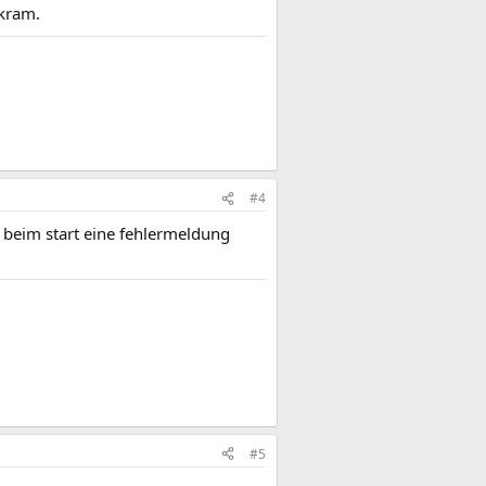
 kram.
#4
 beim start eine fehlermeldung
#5