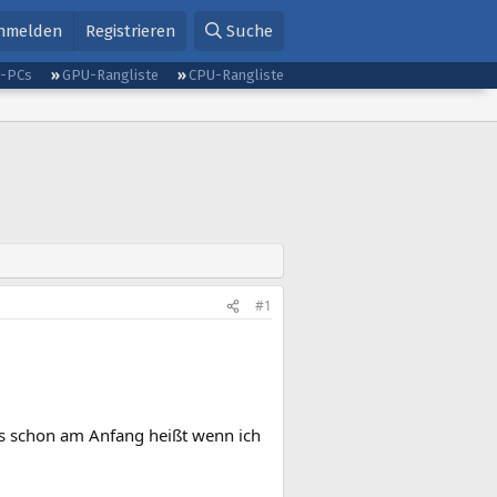
nmelden
Registrieren
Suche
g-PCs
GPU-Rangliste
CPU-Rangliste
#1
as schon am Anfang heißt wenn ich