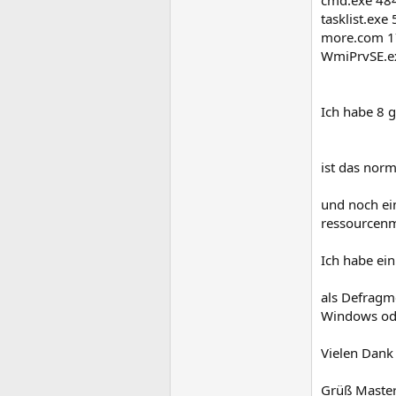
cmd.exe 484
tasklist.exe
more.com 17
WmiPrvSE.ex
Ich habe 8 g
ist das norm
und noch ei
ressourcenm
Ich habe ei
als Defragm
Windows od
Vielen Dank
Grüß Maste