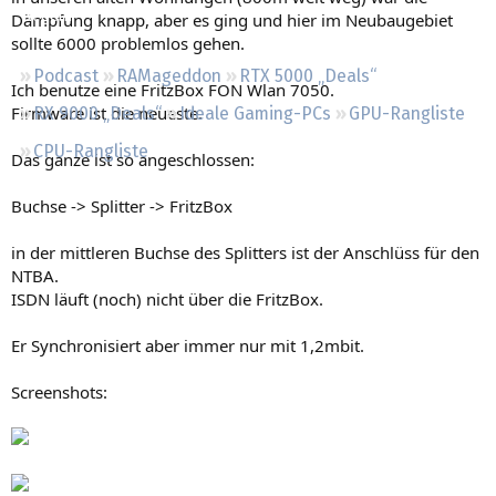
Regeln
Dämpfung knapp, aber es ging und hier im Neubaugebiet
sollte 6000 problemlos gehen.
Podcast
RAMageddon
RTX 5000 „Deals“
Ich benutze eine FritzBox FON Wlan 7050.
Firmware ist die neueste.
RX 9000 „Deals“
Ideale Gaming-PCs
GPU-Rangliste
CPU-Rangliste
Das ganze ist so angeschlossen:
Buchse -> Splitter -> FritzBox
in der mittleren Buchse des Splitters ist der Anschlüss für den
NTBA.
ISDN läuft (noch) nicht über die FritzBox.
Er Synchronisiert aber immer nur mit 1,2mbit.
Screenshots: