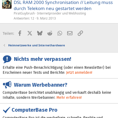
DSL RAM 2000 Synchronisation // Leitung muss
durch Telekom neu gestartet werden
PiratGuybrush
Internetprovider und Webhosting
Antworten
12
9. März 2013
Facebook
X (Twitter)
Bluesky
Reddit
WhatsApp
E-Mail
Link
Teilen:
Heimnetzwerke und Internethardware
Nichts mehr verpassen!
Erhalte eine Push-Benachrichtigung (oder einen Newsletter) bei
Erscheinen neuer Tests und Berichte:
Jetzt anmelden!
Warum Werbebanner?
ComputerBase berichtet unabhängig und verkauft deshalb keine
Inhalte, sondern Werbebanner.
Mehr erfahren!
ComputerBase Pro
ComputerBase Pro ist die werbefreie, schnelle, flexible und