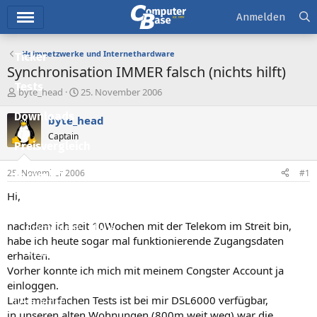
Hauptmenü
Anmelden
Heimnetzwerke und Internethardware
Ticker
Synchronisation IMMER falsch (nichts hilft)
Tests
E
E
byte_head
25. November 2006
r
r
Downloads
s
s
byte_head
t
t
Captain
e
e
Preisvergleich
l
l
l
l
25. November 2006
#1
Forum
e
t
r
a
Hi,
Aktuelles
m
nachdem ich seit 10Wochen mit der Telekom im Streit bin,
Empfohlene Inhalte
habe ich heute sogar mal funktionierende Zugangsdaten
Neue Beiträge
erhalten.
Vorher konnte ich mich mit meinem Congster Account ja
Neueste Aktivitäten
einloggen.
Laut mehrfachen Tests ist bei mir DSL6000 verfügbar,
Leserartikel
in unseren alten Wohnungen (800m weit weg) war die