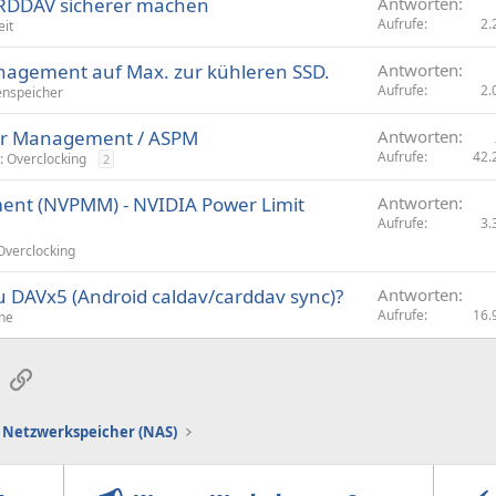
RDDAV sicherer machen
Antworten
Aufrufe
2.
eit
anagement auf Max. zur kühleren SSD.
Antworten
Aufrufe
2.
nspeicher
wer Management / ASPM
Antworten
Aufrufe
42.
: Overclocking
2
nt (NVPMM) - NVIDIA Power Limit
Antworten
Aufrufe
3.
Overclocking
zu DAVx5 (Android caldav/carddav sync)?
Antworten
Aufrufe
16.
ne
sApp
E-Mail
Link
Netzwerkspeicher (NAS)