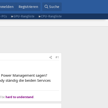
nmelden
Registrieren
Suche
g-PCs
GPU-Rangliste
CPU-Rangliste
#1
um Power Management sagen?
dy ständig die beiden Services
ld be
hard to understand
.​