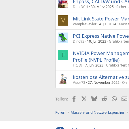
Enpass, CALDAV und CA
Don-DCH
30. März 2025
Sicherh
Mit Link State Power M
V
VampireSavior
4. Juli 2024
Masse
PCI Express Native Po
Dino93
10. Juli 2023
Grafikkarten
NVIDIA Power Manageme
F
Profile (NVPL Profile)
FR3DI
7. Juni 2023
Grafikkarten: 
kostenlose Alternative 
Viper73
27. November 2022
Onli
Facebook
X (Twitter)
Bluesky
Reddit
What
Teilen:
Foren
Massen- und Netzwerkspeicher