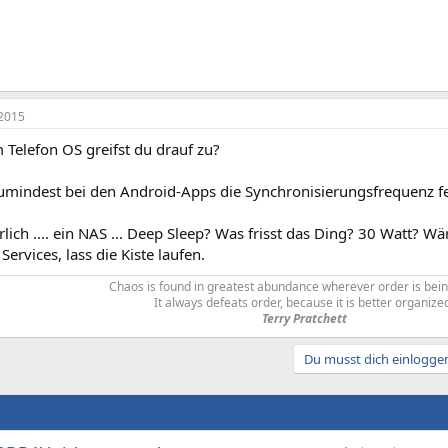
2015
 Telefon OS greifst du drauf zu?
umindest bei den Android-Apps die Synchronisierungsfrequenz fe
lich .... ein NAS ... Deep Sleep? Was frisst das Ding? 30 Watt? Wä
 Services, lass die Kiste laufen.
Chaos is found in greatest abundance wherever order is bein
It always defeats order, because it is better organize
Terry Pratchett
Du musst dich einloggen