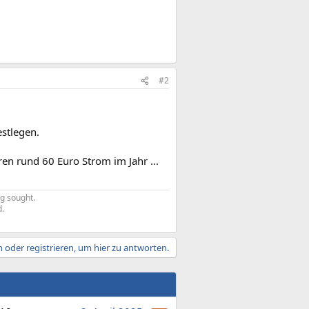
#2
stlegen.
ren rund 60 Euro Strom im Jahr ...
g sought.
d.
 oder registrieren, um hier zu antworten.