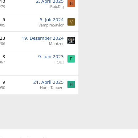
10
2. April 2025
B
279
Bob.Dig
5
5. Juli 2024
V
005
VampireSavior
23
19. Dezember 2024
286
Müritzer
3
9. Juni 2023
F
367
FR3DI
9
21. April 2025
H
950
Horst Tappert