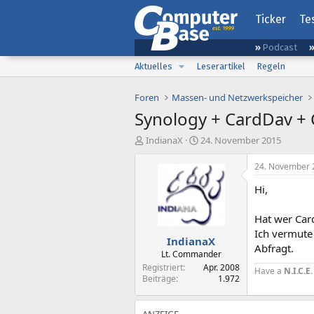
Ticker
Te
Podcast
Aktuelles
Leserartikel
Regeln
Foren
Massen- und Netzwerkspeicher
Synology + CardDav +
E
E
IndianaX
24. November 2015
r
r
s
s
24. November 
t
t
Hi,
e
e
l
l
l
l
Hat wer Car
e
t
Ich vermute
IndianaX
r
a
Abfragt.
m
Lt. Commander
Registriert
Apr. 2008
Have a
N.I.C.E.
Beiträge
1.972