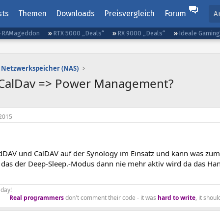
sts
Themen
Downloads
Preisvergleich
Forum
A
RAMageddon
RTX 5000 „Deals“
RX 9000 „Deals“
Ideale Gamin
Netzwerkspeicher (NAS)
 CalDav => Power Management?
2015
dDAV und CalDAV auf der Synology im Einsatz und kann was z
 das der Deep-Sleep.-Modus dann nie mehr aktiv wird da das Han
day!
Real programmers
don't comment their code - it was
hard to write
, it shou