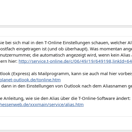
ie bei sich mal in den T-Online Einstellungen schauen, welcher 
lpostfach eingetragen ist (und ob überhaupt). Was momentan ange
benutzernummer, die automatisch angezeigt wird, wenn kein Alia
ern hier:
http://service.t-online.de/c/06/49/19/649198,linkId=6
utlook (Express) als Mailprogramm, kann sie auch mal hier vorbe
planet-outlook.de/tonline.htm
 dann in den Einstellungen von Outlook nach dem Aliasnamen g
e Anleitung, wie sie den Alias über die T-Online-Software ändert:
hessenweb.de/xxxmain/service/alias.htm