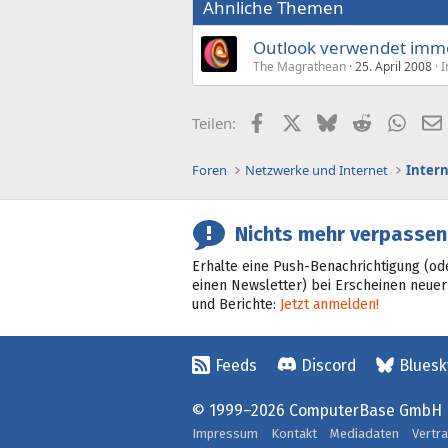
Ähnliche Themen
Outlook verwendet imme
The Magrathean
25. April 2008
I
Facebook
X (Twitter)
Bluesky
Reddit
What
Teilen:
Foren
Netzwerke und Internet
Inter
Nichts mehr verpassen
Erhalte eine Push-Benachrichtigung (od
einen Newsletter) bei Erscheinen neuer
und Berichte:
Jetzt anmelden!
Feeds
Discord
Bluesk
© 1999–2026 ComputerBase GmbH
Impressum
Kontakt
Mediadaten
Vertr