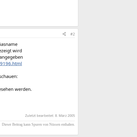
#2
Aliasname
zeigt wird
s angegeben
49196.html
ischauen:
esehen werden.
Zuletzt bearbeitet:
8. März 2005
Dieser Beitrag kann Spuren von Nüssen enthalten.​