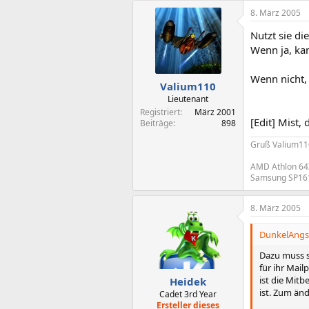
8. März 2005
Nutzt sie di
Wenn ja, kan
Wenn nicht,
Valium110
Lieutenant
Registriert
März 2001
[Edit] Mist,
Beiträge
898
Gruß Valium11
AMD Athlon 64X
Samsung SP16
8. März 2005
DunkelAngst
Dazu muss s
für ihr Mai
ist die Mit
Heidek
ist. Zum änd
Cadet 3rd Year
Ersteller dieses