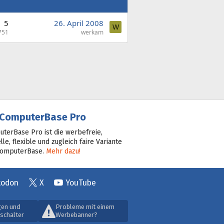
5
26. April 2008
W
751
werkam
ComputerBase Pro
terBase Pro ist die werbefreie,
lle, flexible und zugleich faire Variante
ComputerBase.
Mehr dazu!
todon
X
YouTube
gen und
Probleme mit einem
schalter
Werbebanner?