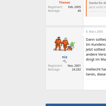
Themas
Danke für d
Registriert
Feb. 2005
jetzt nicht
Beiträge
49
werde es dan
Könnte das 
bei ihr nich
8. März 2005
/edit
Wenn nicht,
Dann sollte
Im Kundencen
Ich habe au
Jetzt sollte
Mails absch
andere Versi
frage halt 
niz
dingt im Ma
ᴬ7ᵪ
Registriert
Nov. 2001
Vielleicht h
Beiträge
24.292
lieren, dies