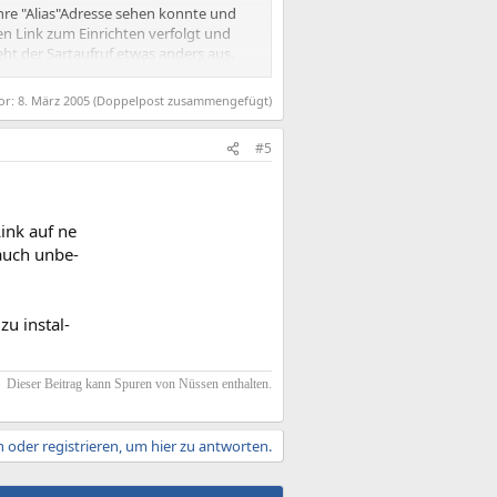
hre "Alias"Adresse sehen konnte und
en Link zum Einrichten verfolgt und
eht der Sartaufruf etwas anders aus.
ste Version von T-Online konnten wir
or:
8. März 2005
(Doppelpost zusammengefügt)
#5
rn.
sie mit ihrer Software (Version 3.0)
Link auf ne
das möchte sie geändert haben und ich
 auch unbe-
zu instal-
Dieser Beitrag kann Spuren von Nüssen enthalten.​
 oder registrieren, um hier zu antworten.