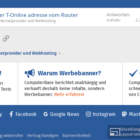
r T-Online adresse vom Router
Antworten
Aufrufe
2.
nternetprovider und Webhosting
sApp
E-Mail
Link
netprovider und Webhosting
Warum Werbebanner?
!
ComputerBase berichtet unabhängig und
Compu
er
verkauft deshalb keine Inhalte, sondern
schne
 Tests
Werbebanner.
Mehr erfahren!
von 
y
Facebook
Google News
Instagram
Mas
Einstellun
Layout-Um
ag widerrufen
Vertrag kündigen
Barrierefreiheit