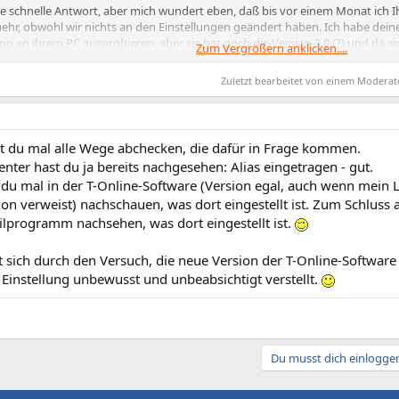
ie schnelle Antwort, aber mich wundert eben, daß bis vor einem Monat ich I
 mehr, obwohl wir nichts an den Einstellungen geändert haben. Ich habe dein
n an ihrem PC ausprobieren, aber sie hat noch die Version 3.0 (?) und da si
Zum Vergrößern anklicken....
ein Problem darstellen? Wie gesagt hat sie noch Windows 98 und die aktuell
t mehr installieren - anderes Problem.
Zuletzt bearbeitet von einem Moderat
 kann Sie den Alias auch im Kundencenter auf der T-Online Homepage ände
st du mal alle Wege abchecken, die dafür in Frage kommen.
ter hast du ja bereits nachgesehen: Alias eingetragen - gut.
f der Homepage nachgesehen und da ist der Alias auch eingegeben, nur wenn 
st du mal in der T-Online-Software (Version egal, auch wenn mein 
ickt, kommt beim Empfänger nicht ihr Name an sondern ihre Nummer und 
on verweist) nachschauen, was dort eingestellt ist. Zum Schluss
euch
.
ilprogramm nachsehen, was dort eingestellt ist.
at sich durch den Versuch, die neue Version der T-Online-Software 
e Einstellung unbewusst und unbeabsichtigt verstellt.
Du musst dich einloggen