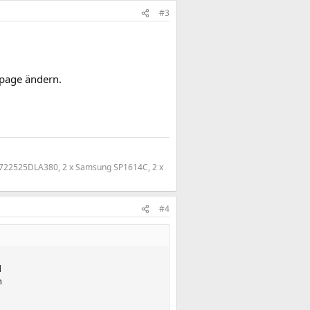
#3
epage ändern.
T722525DLA380, 2 x Samsung SP1614C, 2 x
#4
d
n