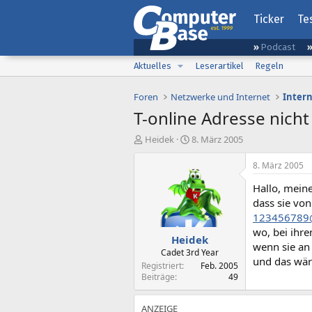
Ticker
Te
Podcast
Aktuelles
Leserartikel
Regeln
Foren
Netzwerke und Internet
Inter
T-online Adresse nich
E
E
Heidek
8. März 2005
r
r
s
s
8. März 2005
t
t
Hallo, meine
e
e
l
l
dass sie von
l
l
123456789@
e
t
wo, bei ihr
Heidek
r
a
wenn sie an 
m
Cadet 3rd Year
und das wär
Registriert
Feb. 2005
Beiträge
49