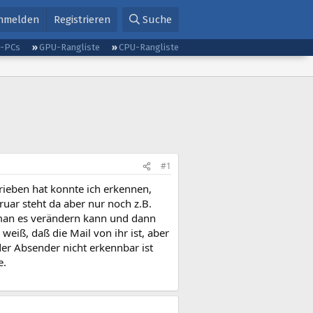
nmelden
Registrieren
Suche
g-PCs
GPU-Rangliste
CPU-Rangliste
#1
rieben hat konnte ich erkennen,
ruar steht da aber nur noch z.B.
 man es verändern kann und dann
iß, daß die Mail von ihr ist, aber
der Absender nicht erkennbar ist
e.