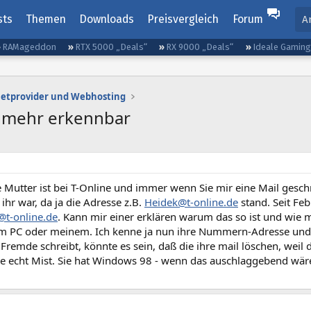
sts
Themen
Downloads
Preisvergleich
Forum
A
RAMageddon
RTX 5000 „Deals“
RX 9000 „Deals“
Ideale Gamin
netprovider und Webhosting
t mehr erkennbar
 Mutter ist bei T-Online und immer wenn Sie mir eine Mail gesch
 ihr war, da ja die Adresse z.B.
Heidek@t-online.de
stand. Seit Feb
t-online.de
. Kann mir einer erklären warum das so ist und wie
em PC oder meinem. Ich kenne ja nun ihre Nummern-Adresse und we
Fremde schreibt, könnte es sein, daß die ihre mail löschen, weil 
e echt Mist. Sie hat Windows 98 - wenn das auschlaggebend wär