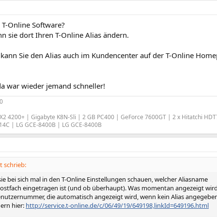
e T-Online Software?
n sie dort Ihren T-Online Alias ändern.
 kann Sie den Alias auch im Kundencenter auf der T-Online Hom
 da war wieder jemand schneller!
0
2 4200+ | Gigabyte K8N-Sli | 2 GB PC400 | GeForce 7600GT | 2 x Hitatchi HD
14C | LG GCE-8400B | LG GCE-8400B
 schrieb:
ie bei sich mal in den T-Online Einstellungen schauen, welcher Aliasname
lpostfach eingetragen ist (und ob überhaupt). Was momentan angezeigt wir
benutzernummer, die automatisch angezeigt wird, wenn kein Alias angegebe
ern hier:
http://service.t-online.de/c/06/49/19/649198,linkId=649196.html