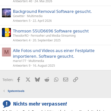
Antworten
40
24. Mai 2026
Background Removal Software gesucht.
Gewitter
Multimedia
Antworten
5
22. April 2026
Thomson 55UD6696 Software gesucht
TheodorRO
Fernseher und Media-Streaming
Antworten
4
20. September 2025
Alle Fotos und Videos aus einer Festplatte
M
importieren. Software gesucht.
mario177
Multimedia
Antworten
9
16. August 2025
Facebook
X (Twitter)
Bluesky
Reddit
WhatsApp
E-Mail
Link
Teilen:
Systemtools
Nichts mehr verpassen!