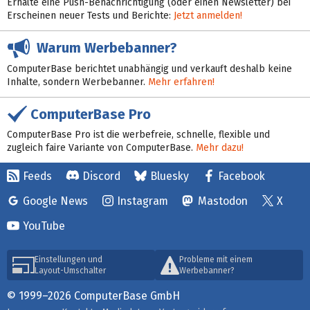
Erhalte eine Push-Benachrichtigung (oder einen Newsletter) bei
Erscheinen neuer Tests und Berichte:
Jetzt anmelden!
Warum Werbebanner?
ComputerBase berichtet unabhängig und verkauft deshalb keine
Inhalte, sondern Werbebanner.
Mehr erfahren!
ComputerBase Pro
ComputerBase Pro ist die werbefreie, schnelle, flexible und
zugleich faire Variante von ComputerBase.
Mehr dazu!
Feeds
Discord
Bluesky
Facebook
Google News
Instagram
Mastodon
X
YouTube
Einstellungen und
Probleme mit einem
Layout-Umschalter
Werbebanner?
© 1999–2026 ComputerBase GmbH