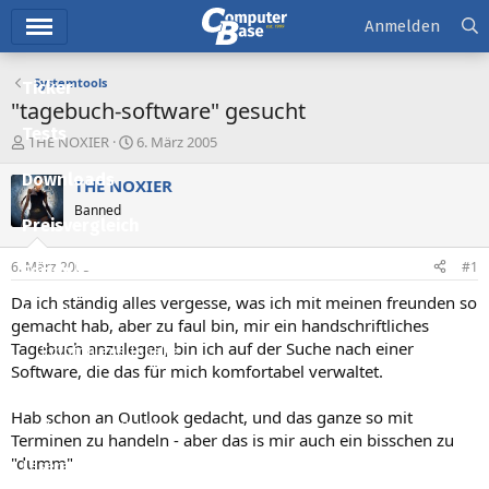
Hauptmenü
Anmelden
Systemtools
Ticker
"tagebuch-software" gesucht
Tests
E
E
THE NOXIER
6. März 2005
r
r
Downloads
s
s
THE NOXIER
t
t
Banned
e
e
Preisvergleich
l
l
l
l
6. März 2005
#1
Forum
e
t
r
a
Da ich ständig alles vergesse, was ich mit meinen freunden so
Aktuelles
m
gemacht hab, aber zu faul bin, mir ein handschriftliches
Tagebuch anzulegen, bin ich auf der Suche nach einer
Empfohlene Inhalte
Software, die das für mich komfortabel verwaltet.
Neue Beiträge
Hab schon an Outlook gedacht, und das ganze so mit
Neueste Aktivitäten
Terminen zu handeln - aber das is mir auch ein bisschen zu
"dumm"
Leserartikel