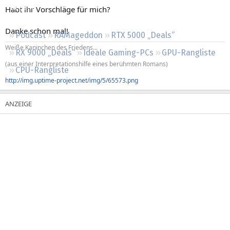
Regeln
Habt ihr Vorschläge für mich?
Danke schon mal!
Podcast
RAMageddon
RTX 5000 „Deals“
Weiße Kaninchen des Friedens...
RX 9000 „Deals“
Ideale Gaming-PCs
GPU-Rangliste
(aus einer Interpretationshilfe eines berühmten Romans)
CPU-Rangliste
http://img.uptime-project.net/img/5/65573.png