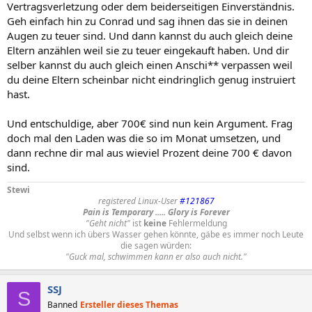
Vertragsverletzung oder dem beiderseitigen Einverständnis.
Geh einfach hin zu Conrad und sag ihnen das sie in deinen
Augen zu teuer sind. Und dann kannst du auch gleich deine
Eltern anzählen weil sie zu teuer eingekauft haben. Und dir
selber kannst du auch gleich einen Anschi** verpassen weil
du deine Eltern scheinbar nicht eindringlich genug instruiert
hast.
Und entschuldige, aber 700€ sind nun kein Argument. Frag
doch mal den Laden was die so im Monat umsetzen, und
dann rechne dir mal aus wieviel Prozent deine 700 € davon
sind.
Stewi
registered Linux-User
#121867
Pain is Temporary ..... Glory is Forever
"Geht nicht"
ist
keine
Fehlermeldung
Und selbst wenn ich übers Wasser gehen könnte, gäbe es immer noch Leute
die sagen würden:
"Guck mal, schwimmen kann er also auch nicht."
SSJ
S
Banned
Ersteller dieses Themas