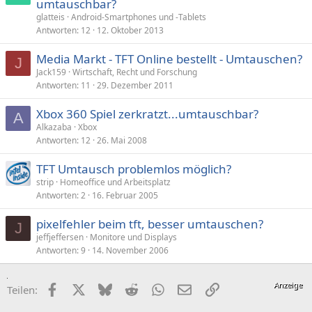
umtauschbar?
glatteis
Android-Smartphones und -Tablets
Antworten
12
12. Oktober 2013
Media Markt - TFT Online bestellt - Umtauschen?
J
Jack159
Wirtschaft, Recht und Forschung
Antworten
11
29. Dezember 2011
Xbox 360 Spiel zerkratzt...umtauschbar?
A
Alkazaba
Xbox
Antworten
12
26. Mai 2008
TFT Umtausch problemlos möglich?
strip
Homeoffice und Arbeitsplatz
Antworten
2
16. Februar 2005
pixelfehler beim tft, besser umtauschen?
J
jeffjeffersen
Monitore und Displays
Antworten
9
14. November 2006
Facebook
X (Twitter)
Bluesky
Reddit
WhatsApp
E-Mail
Link
Teilen: