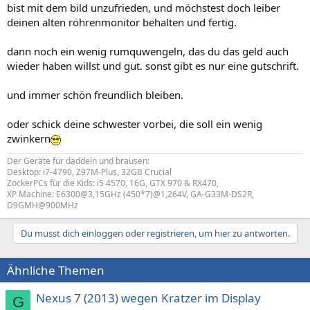
bist mit dem bild unzufrieden, und möchstest doch leiber
deinen alten röhrenmonitor behalten und fertig.
dann noch ein wenig rumquwengeln, das du das geld auch
wieder haben willst und gut. sonst gibt es nur eine gutschrift.
und immer schön freundlich bleiben.
oder schick deine schwester vorbei, die soll ein wenig
zwinkern
Der Geräte für daddeln und brausen:
Desktop: i7-4790, Z97M-Plus, 32GB Crucial
ZockerPCs für die Kids: i5 4570, 16G, GTX 970 & RX470,
XP Machine: E6300@3,15GHz (450*7)@1,264V, GA-G33M-DS2R,
D9GMH@900MHz
Du musst dich einloggen oder registrieren, um hier zu antworten.
Ähnliche Themen
Nexus 7 (2013) wegen Kratzer im Display
G