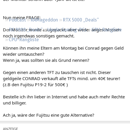
Regeln
Nun meine FRAGE:
Podcast
RAMageddon
RTX 5000 „Deals“
Der Monitor wurde asugepackt, aber weder angeschlossen
RX 9000 „Deals“
Ideale Gaming-PCs
GPU-Rangliste
noch irgendwas sonstiges gemacht.
CPU-Rangliste
Können ihn meine Eltern am Montag bei Conrad gegen Geld
wieder umtauschen?
Wenn ja, was sollten sie als Grund nennen?
Gegen einen anderen TFT zu tauschen ist nicht. Dieser
geldgeile CONRAD verkauft alle TFTs mind. um 40€ teurer!
(z.B den Fujitsu P19-2 für 500€ )
Bestelle ich ihn lieber in Internet und habe auch mehr Rechte
und billiger.
Ach ja, wäre der Fujitsu eine gute Alternative?