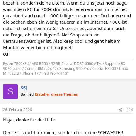
bezahlt, sondern deine Eltern. Wenn du uns jetzt noch sagt,
was indem PC für 700€ drin ist, kriegen wir das im Internet
garantiert auch noch 100€ billiger zusammen. Im Laden sind
die Sachen eben ein wenig teuerer, als im Internet. 100€ ist
natürlich schon ein großer Unterschied, aber ist dann auch
die Frage, ob der billigste I- Net Shop auch ein
vertrauenswürdiger ist. Also keep cool und geht halt am
Montag wieder hin und fragt nett.
cu
Ryzen 7800x3d / MSI B650 / 32GB Crucial DDR5 6000MT/s / Sapphire RX
9070 pulse / Corsair RM750x / 2x Samsung 990 Pro / Crucial BX500 / Linux
Mint 22.3 / iPhone 17 / iPad Pro M4 13“
SSJ
S
Banned
Ersteller dieses Themas
26. Februar 2006
#14
Naja , danke für die Hilfe.
Der TFT is nicht für mich , sondern für meine SCHWESTER.