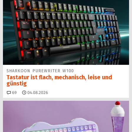
SHARKOON PUREWRITER W100
Tastatur ist flach, mechanisch, leise und
günstig
Kommentare
69
04.08.2026