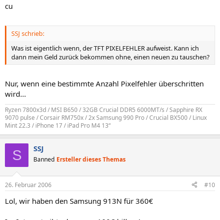
cu
SSJ schrieb:
Was ist eigentlich wenn, der TFT PIXELFEHLER aufweist. Kann ich
dann mein Geld zurück bekommen ohne, einen neuen zu tauschen?
Nur, wenn eine bestimmte Anzahl Pixelfehler überschritten
wird...
Ryzen 7800x3d / MSI B650 / 32GB Crucial DDR5 6000MT/s / Sapphire RX
9070 pulse / Corsair RM750x / 2x Samsung 990 Pro / Crucial BX500 / Linux
Mint 22.3 / iPhone 17 / iPad Pro M4 13“
SSJ
S
Banned
Ersteller dieses Themas
26. Februar 2006
#10
Lol, wir haben den Samsung 913N für 360€