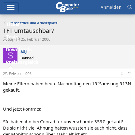
Hauptmenü
Anmelden
Homeoffice und Arbeitsplatz
Ticker
TFT umtauschbar?
Tests
E
E
SSJ
25. Februar 2006
r
r
Downloads
s
s
SSJ
S
t
t
Banned
e
e
Preisvergleich
l
l
l
l
25. Februar 2006
#1
Forum
e
t
r
a
Meine Eltern haben heute Nachmittag den 19''Samsung 913N
Aktuelles
m
gekauft.
Empfohlene Inhalte
Neue Beiträge
Und jetzt kommts:
Neueste Aktivitäten
SIe haben ihn bei Conrad für unverschämte 359€ gekauft!
Da sie nicht viel Ahnung hatten wussten sie auch nicht, dass
Leserartikel
der Monitor schonn über 1Jahr alt ist etc.