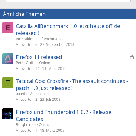
Ähnliche Themen
Catzilla AllBenchmark 1.0 jetzt heute offiziell
E
released !
emeraldmine
Benchmarks
Antworten
6
27. September 2013
Firefox 11 released
e
Peter Griffin
Online
Antworten
14
11. März 2012
s
p
Tactical Ops: Crossfire - The assault continues -
e
T
patch 1.9 just released!
r
tocinfo
Actionspiele
r
Antworten
2
23. Juli 2008
t
Firefox und Thunderbird 1.0.2 - Release
Candidates
Bergheimer
Online
Antworten
1
18. März 2005