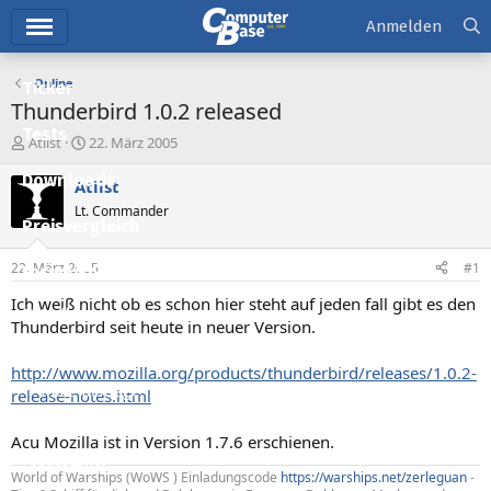
Hauptmenü
Anmelden
Online
Ticker
Thunderbird 1.0.2 released
Tests
E
E
Atiist
22. März 2005
r
r
Downloads
s
s
Atiist
t
t
Lt. Commander
e
e
Preisvergleich
l
l
l
l
22. März 2005
#1
Forum
e
t
r
a
Ich weiß nicht ob es schon hier steht auf jeden fall gibt es den
Aktuelles
m
Thunderbird seit heute in neuer Version.
Empfohlene Inhalte
http://www.mozilla.org/products/thunderbird/releases/1.0.2-
Neue Beiträge
release-notes.html
Neueste Aktivitäten
Acu Mozilla ist in Version 1.7.6 erschienen.
Leserartikel
World of Warships (WoWS ) Einladungscode
https://warships.net/zerleguan
-