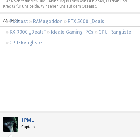
Tier 6 Schiff für dich und Belohnung in Form von Dublonen, Marken und
Regeln
Kredits für uns beide. Wir sehen uns auf dem Ozean!⚓
Podcast
RAMageddon
RTX 5000 „Deals“
RX 9000 „Deals“
Ideale Gaming-PCs
GPU-Rangliste
CPU-Rangliste
1PML
Captain