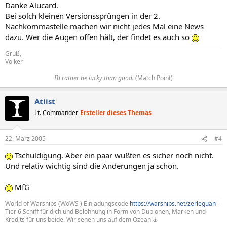
Danke Alucard.
Bei solch kleinen Versionssprüngen in der 2.
Nachkommastelle machen wir nicht jedes Mal eine News
dazu. Wer die Augen offen hält, der findet es auch so
Gruß,
Volker
I’d rather be lucky than good.
(Match Point)​
Atiist
Lt. Commander
Ersteller dieses Themas
22. März 2005
#4
Tschuldigung. Aber ein paar wußten es sicher noch nicht.
Und relativ wichtig sind die Änderungen ja schon.
MfG
World of Warships (WoWS ) Einladungscode
https://warships.net/zerleguan
-
Tier 6 Schiff für dich und Belohnung in Form von Dublonen, Marken und
Kredits für uns beide. Wir sehen uns auf dem Ozean!⚓