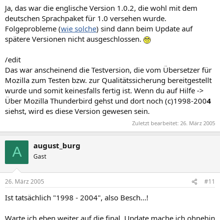
Ja, das war die englische Version 1.0.2, die wohl mit dem
deutschen Sprachpaket für 1.0 versehen wurde.
Folgeprobleme (
wie solche
) sind dann beim Update auf
spätere Versionen nicht ausgeschlossen.
/edit
Das war anscheinend die Testversion, die vom Übersetzer für
Mozilla zum Testen bzw. zur Qualitätssicherung bereitgestellt
wurde und somit keinesfalls fertig ist. Wenn du auf Hilfe ->
Über Mozilla Thunderbird gehst und dort noch (c)1998-200
4
siehst, wird es diese Version gewesen sein.
Zuletzt bearbeitet:
26. März 2005
august_burg
A
Gast
26. März 2005
#11
Ist tatsächlich "1998 - 2004", also Besch...!
Warte ich eben weiter auf die final. Update mache ich ohnehin