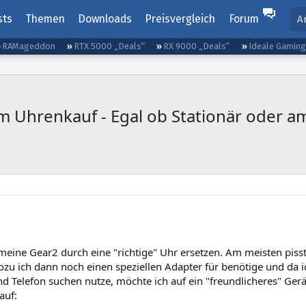
sts
Themen
Downloads
Preisvergleich
Forum
A
RAMageddon
RTX 5000 „Deals“
RX 9000 „Deals“
Ideale Gamin
m Uhrenkauf - Egal ob Stationär oder 
meine Gear2 durch eine "richtige" Uhr ersetzen. Am meisten piss
zu ich dann noch einen speziellen Adapter für benötige und da i
 Telefon suchen nutze, möchte ich auf ein "freundlicheres" Gerät
auf: