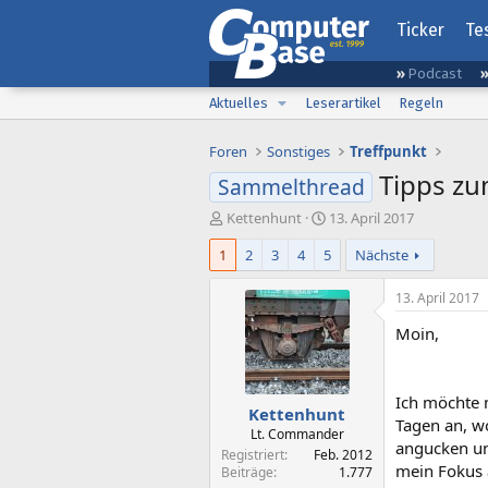
Ticker
Te
Podcast
Aktuelles
Leserartikel
Regeln
Foren
Sonstiges
Treffpunkt
Tipps zu
Sammelthread
E
E
Kettenhunt
13. April 2017
r
r
1
2
3
4
5
Nächste
s
s
t
t
e
e
13. April 2017
l
l
Moin,
l
l
e
t
r
a
m
Ich möchte 
Kettenhunt
Tagen an, wo
Lt. Commander
angucken und
Registriert
Feb. 2012
mein Fokus 
Beiträge
1.777