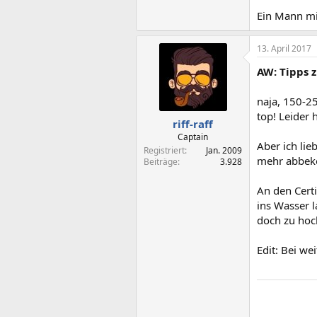
Sachen 2 SE
Ein Mann mi
Mir gefällt 
13. April 2017
AW: Tipps 
naja, 150-25
top! Leider 
riff-raff
Captain
Aber ich li
Registriert
Jan. 2009
mehr abbeko
Beiträge
3.928
An den Certi
ins Wasser 
doch zu hoch
Edit: Bei we