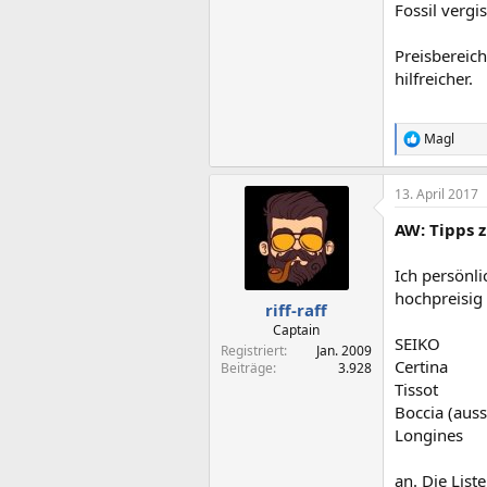
Fossil vergi
Preisbereich
hilfreicher.
Magl
R
e
a
13. April 2017
k
t
AW: Tipps 
i
o
n
Ich persönl
e
hochpreisig 
n
riff-raff
:
Captain
SEIKO
Registriert
Jan. 2009
Certina
Beiträge
3.928
Tissot
Boccia (aus
Longines
an. Die List