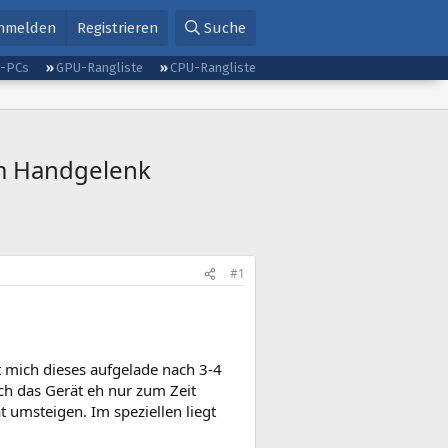
nmelden
Registrieren
Suche
g-PCs
GPU-Rangliste
CPU-Rangliste
am Handgelenk
#1
t mich dieses aufgelade nach 3-4
ch das Gerät eh nur zum Zeit
 umsteigen. Im speziellen liegt