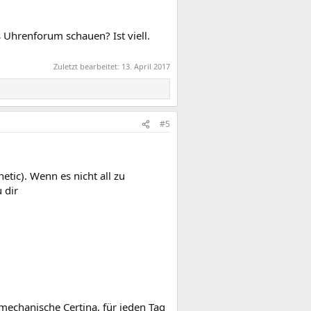
ns Uhrenforum schauen? Ist viell.
Zuletzt bearbeitet:
13. April 2017
#5
ic). Wenn es nicht all zu
 dir
 mechanische Certina, für jeden Tag