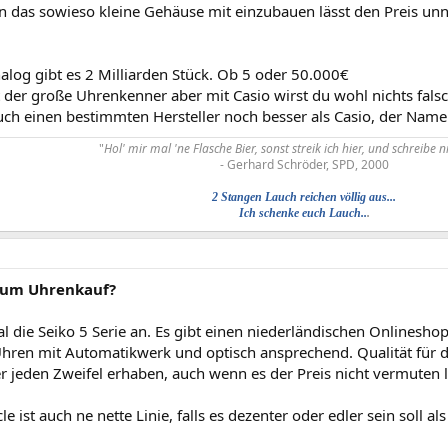
in das sowieso kleine Gehäuse mit einzubauen lässt den Preis un
alog gibt es 2 Milliarden Stück. Ob 5 oder 50.000€
t der große Uhrenkenner aber mit Casio wirst du wohl nichts fal
ch einen bestimmten Hersteller noch besser als Casio, der Name f
"
Hol' mir mal 'ne Flasche Bier, sonst streik ich hier, und schreibe n
- Gerhard Schröder, SPD, 2000​
2 Stangen Lauch reichen völlig aus...
Ich schenke euch Lauch..
.
zum Uhrenkauf?
l die Seiko 5 Serie an. Es gibt einen niederländischen Onlineshop
ren mit Automatikwerk und optisch ansprechend. Qualität für den
r jeden Zweifel erhaben, auch wenn es der Preis nicht vermuten l
le ist auch ne nette Linie, falls es dezenter oder edler sein soll als