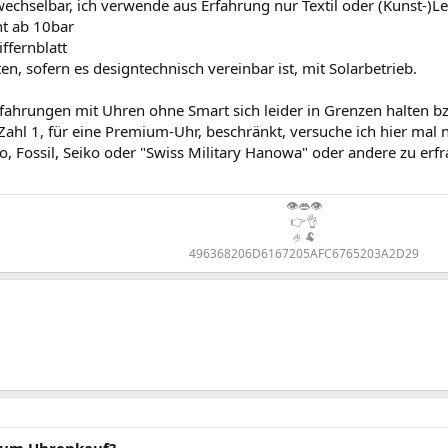
echselbar, ich verwende aus Erfahrung nur Textil oder (Kunst-)L
ht ab 10bar
iffernblatt
n, sofern es designtechnisch vereinbar ist, mit Solarbetrieb.
fahrungen mit Uhren ohne Smart sich leider in Grenzen halten bz
 Zahl 1, für eine Premium-Uhr, beschränkt, versuche ich hier mal
io, Fossil, Seiko oder "Swiss Military Hanowa" oder andere zu erf
👁️👄👁️
👉👌
🤌🐏
496368206D6167205AFC6765203A2D29​
zum Uhrenkauf?