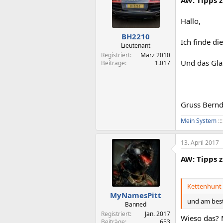
Hallo,
BH2210
Ich finde die
Lieutenant
Registriert
März 2010
Und das Gla
Beiträge
1.017
Gruss Bern
Mein System
::
13. April 2017
AW: Tipps 
Kettenhunt 
MyNamesPitt
und am beste
Banned
Registriert
Jan. 2017
Wieso das? M
Beiträge
653