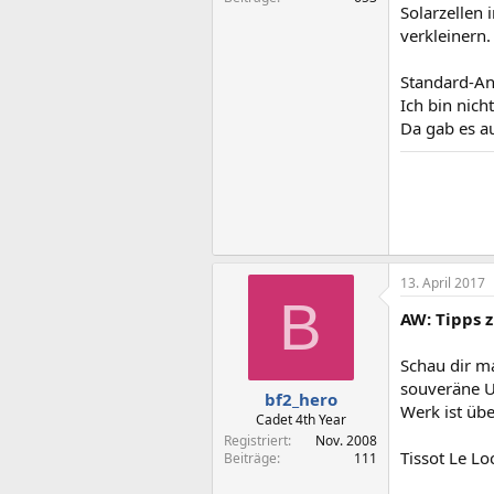
Solarzellen 
verkleinern.
Standard-An
Ich bin nich
Da gab es au
13. April 2017
B
AW: Tipps 
Schau dir ma
souveräne Uh
bf2_hero
Werk ist übe
Cadet 4th Year
Registriert
Nov. 2008
Tissot Le Loc
Beiträge
111