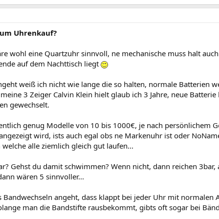
zum Uhrenkauf?
re wohl eine Quartzuhr sinnvoll, ne mechanische muss halt auc
nde auf dem Nachttisch liegt
geht weiß ich nicht wie lange die so halten, normale Batterien w
meine 3 Zeiger Calvin Klein hielt glaub ich 3 Jahre, neue Batterie
en gewechselt.
gentlich genug Modelle von 10 bis 1000€, je nach persönlichem
 angezeigt wird, ists auch egal obs ne Markenuhr ist oder NoNam
 welche alle ziemlich gleich gut laufen...
? Gehst du damit schwimmen? Wenn nicht, dann reichen 3bar, au
ann wären 5 sinnvoller...
 Bandwechseln angeht, dass klappt bei jeder Uhr mit normalen
lange man die Bandstifte rausbekommt, gibts oft sogar bei Bände