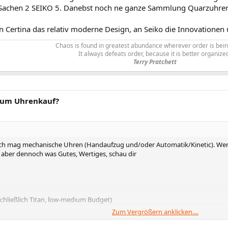
Sachen 2 SEIKO 5. Danebst noch ne ganze Sammlung Quarzuhren d
an Certina das relativ moderne Design, an Seiko die Innovationen u
Chaos is found in greatest abundance wherever order is bein
It always defeats order, because it is better organize
Terry Pratchett
zum Uhrenkauf?
ich mag mechanische Uhren (Handaufzug und/oder Automatik/Kinetic). Wenn 
, aber dennoch was Gutes, Wertiges, schau dir
schließlich Titan, low-medium Budget)
Zum Vergrößern anklicken....
e könnte man beliebig weiterführen. Ich hab z.B. für den Anzug 2 mechanisch