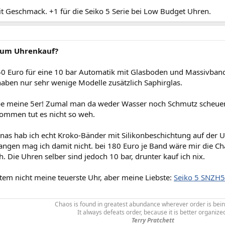
IKO 5. Danebst noch ne ganze Sammlung Quarzuhren diverser Hersteller.
t Geschmack. +1 für die Seiko 5 Serie bei Low Budget Uhren.
an Certina das relativ moderne Design, an Seiko die Innovationen und z.T. der
zum Uhrenkauf?
0 Euro für eine 10 bar Automatik mit Glasboden und Massivband (M
haben nur sehr wenige Modelle zusätzlich Saphirglas.
ebe meine 5er! Zumal man da weder Wasser noch Schmutz scheuen
mmen tut es nicht so weh.
nas hab ich echt Kroko-Bänder mit Silikonbeschichtung auf der Un
langen mag ich damit nicht. bei 180 Euro je Band wäre mir die C
. Die Uhren selber sind jedoch 10 bar, drunter kauf ich nix.
item nicht meine teuerste Uhr, aber meine Liebste:
Seiko 5 SNZH
Chaos is found in greatest abundance wherever order is bein
It always defeats order, because it is better organize
Terry Pratchett