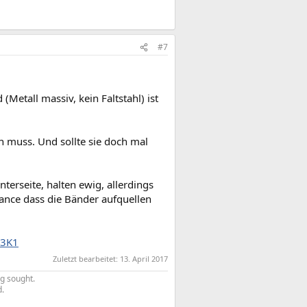
 Preis.
#7
etall massiv, kein Faltstahl) ist
 muss. Und sollte sie doch mal
terseite, halten ewig, allerdings
hance dass die Bänder aufquellen
53K1
Zuletzt bearbeitet:
13. April 2017
g sought.
d.