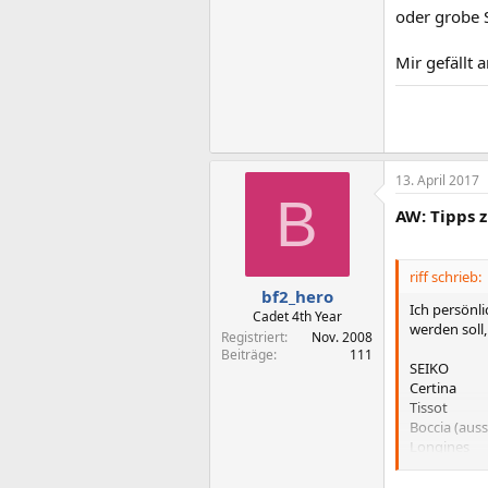
oder grobe 
Mir gefällt 
13. April 2017
B
AW: Tipps 
riff schrieb:
bf2_hero
Ich persönl
Cadet 4th Year
werden soll
Registriert
Nov. 2008
Beiträge
111
SEIKO
Certina
Tissot
Boccia (aus
Longines
an. Die List