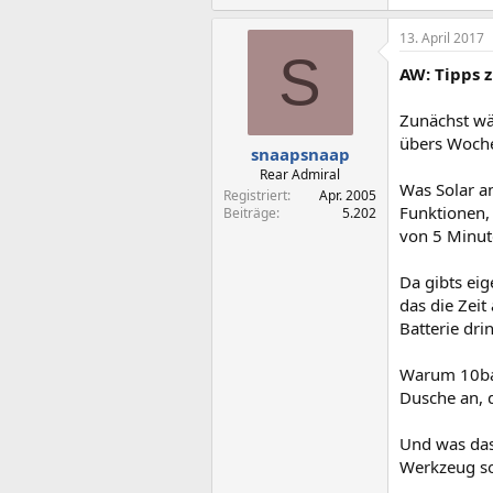
13. April 2017
S
AW: Tipps 
Zunächst wä
übers Woche
snaapsnaap
Rear Admiral
Was Solar an
Registriert
Apr. 2005
Funktionen, 
Beiträge
5.202
von 5 Minut
Da gibts ei
das die Zeit
Batterie drin
Warum 10bar
Dusche an, d
Und was das
Werkzeug so