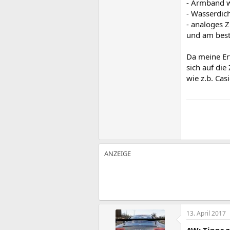
- Armband w
- Wasserdic
- analoges Z
und am beste
Da meine Er
sich auf die
wie z.b. Cas
13. April 2017
AW: Tipps 