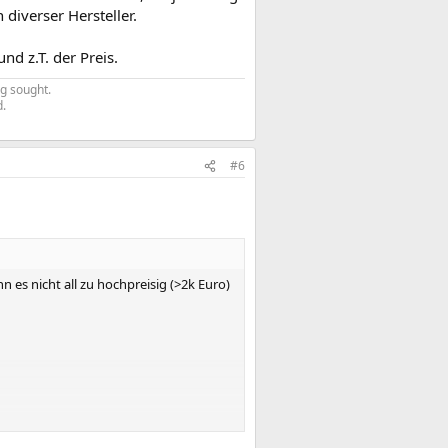
iverser Hersteller.
nd z.T. der Preis.
g sought.
d.
#6
es nicht all zu hochpreisig (>2k Euro)
e Certina, für jeden Tag oder grobe