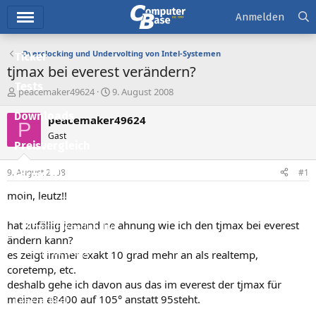
Hauptmenü
Anmelden
Overclocking und Undervolting von Intel-Systemen
Ticker
tjmax bei everest verändern?
Tests
E
E
peacemaker49624
9. August 2008
r
r
Downloads
s
s
peacemaker49624
P
t
t
Gast
e
e
Preisvergleich
l
l
l
l
9. August 2008
#1
Forum
e
t
r
a
moin, leutz!!
Aktuelles
m
hat zufällig jemand ne ahnung wie ich den tjmax bei everest
Empfohlene Inhalte
ändern kann?
Neue Beiträge
es zeigt immer exakt 10 grad mehr an als realtemp,
coretemp, etc.
Neueste Aktivitäten
deshalb gehe ich davon aus das im everest der tjmax für
meinen e8400 auf 105° anstatt 95steht.
Leserartikel