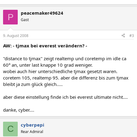
peacemaker49624
P
Gast
9. August 2008
#3
AW: - tjmax bei everest verändern? -
"distance to tjmax" zeigt realtemp und coretemp im idle ca
60° an, unter last knappe 10 grad weniger.
wobei auch hier unterschiedliche tjmax gesetzt waren.
coretem 105, realtemp 95. aber die differenz bis zum tjmax
bleibt ja zum glück gleich.....
aber diese einstellung finde ich bei everest ultimate nicht....
danke, cyber....
cyberpepi
C
Rear Admiral