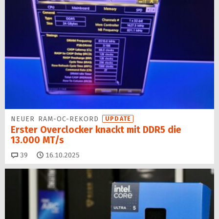
NEUER RAM-OC-REKORD
UPDATE
Erster Overclocker knackt mit DDR5 die
13.000 MT/s
Kommentare
39
16.10.2025