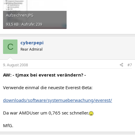
Aufzeichnen.JPG
93,5 KB · Aufrufe: 239
cyberpepi
C
Rear Admiral
9. August 2008
#7
AW: - tjmax bei everest verändern? -
Verwende einmal die neueste Everest-Beta:
downloads/software/systemueberwachung/everest/
Da war AMDUser um 0,765 sec schneller.
MfG.