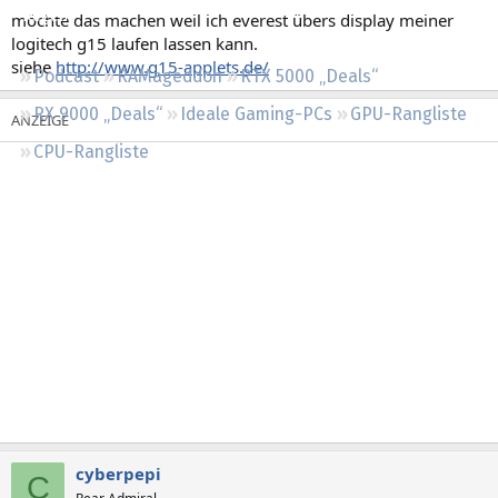
Regeln
möchte das machen weil ich everest übers display meiner
logitech g15 laufen lassen kann.
siehe
http://www.g15-applets.de/
Podcast
RAMageddon
RTX 5000 „Deals“
RX 9000 „Deals“
Ideale Gaming-PCs
GPU-Rangliste
CPU-Rangliste
cyberpepi
C