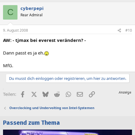
cyberpepi
C
Rear Admiral
9. August 2008
#10
AW: - tjmax bei everest verändern? -
Dann passt es ja eh.
MfG.
Du musst dich einloggen oder registrieren, um hier zu antworten.
Facebook
X (Twitter)
Bluesky
Reddit
WhatsApp
E-Mail
Link
Teilen:
Overclocking und Undervolting von Intel-Systemen
Passend zum Thema