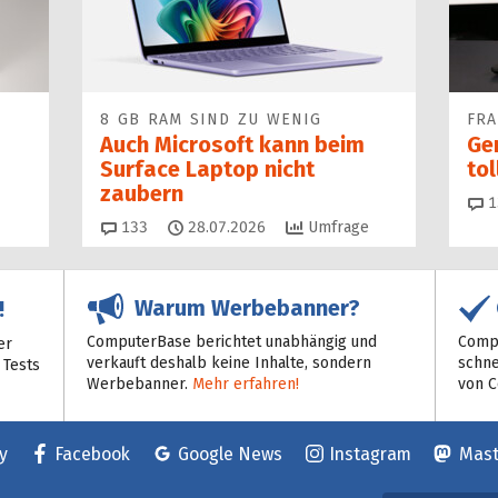
8 GB RAM SIND ZU WENIG
FR
Auch Microsoft kann beim
Ge
Surface Laptop nicht
to
zaubern
1
Kommentare
133
28.07.2026
Umfrage
Warum Werbebanner?
!
ComputerBase berichtet unabhängig und
Compu
er
verkauft deshalb keine Inhalte, sondern
schne
 Tests
Werbebanner.
Mehr erfahren!
von 
y
Facebook
Google News
Instagram
Mas