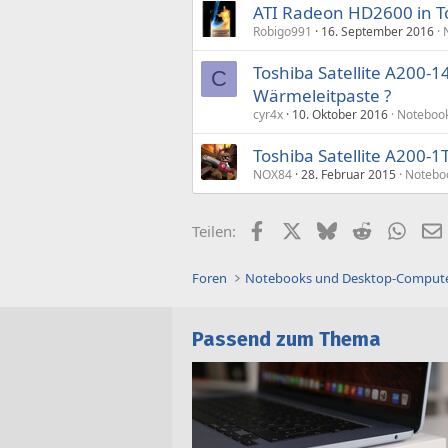
ATI Radeon HD2600 in To
Robigo991
16. September 2016
Toshiba Satellite A200-1
C
Wärmeleitpaste ?
cyr4x
10. Oktober 2016
Noteboo
Toshiba Satellite A200-1T
NOX84
28. Februar 2015
Notebo
Facebook
X (Twitter)
Bluesky
Reddit
What
Teilen:
Foren
Notebooks und Desktop-Comput
Passend zum Thema