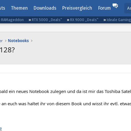
sts
Themen
Downloads
Preisvergleich
Forum
A
RAMageddon
RTX 5000 „Deals“
RX 9000 „Deals“
Ideale Gamin
er
Notebooks
-128?
 bald ein neues Notebook zulegen und da ist mir das Toshiba Satel
an euch was haltet ihr von diesem Book und wisst ihr evtl. etwas
e