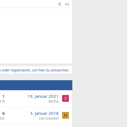
#3
 oder registrieren, um hier zu antworten.
1
19. Januar 2021
B
478
BePha
6
3. Januar 2018
H
452
HerrZwiebel