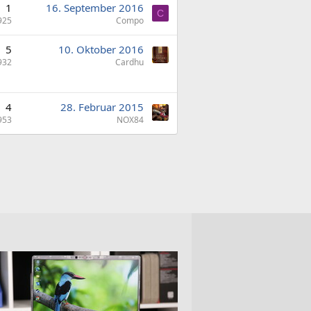
1
16. September 2016
C
925
Compo
5
10. Oktober 2016
932
Cardhu
4
28. Februar 2015
953
NOX84