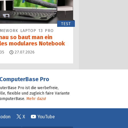
TEST
AMEWORK LAPTOP 13 PRO
nau so baut man ein
lles modulares Notebook
Kommentare
35
27.07.2026
ComputerBase Pro
terBase Pro ist die werbefreie,
lle, flexible und zugleich faire Variante
ComputerBase.
Mehr dazu!
todon
X
YouTube