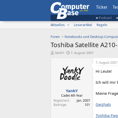
Ticker
Te
Podcast
Aktuelles
Leserartikel
Regeln
Foren
Notebooks und Desktop-Comput
Toshiba Satellite A210
E
E
YankY
7. August 2007
r
r
s
s
7. August 2007
t
t
Hi Leute!
e
e
l
l
l
l
Ich will mir
e
t
YankY
r
a
Meine Frage 
m
Cadet 4th Year
Registriert
Jan. 2007
Geizhals
Beiträge
101
Toshiba Pag