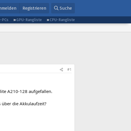
nmelden
Registrieren
Suche
g-PCs
GPU-Rangliste
CPU-Rangliste
#1
lite A210-128 aufgefallen.
 über die Akkulaufzeit?