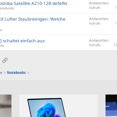
shiba Satellite A210-128 defefkt
Antworten
Aufrufe
Notebooks
4X Lüfter Staubreinigen: Welche
Antworten
Aufrufe
ks
J schaltet einfach aus
Antworten
Aufrufe
1.
oks
sApp
E-Mail
Link
er
Notebooks