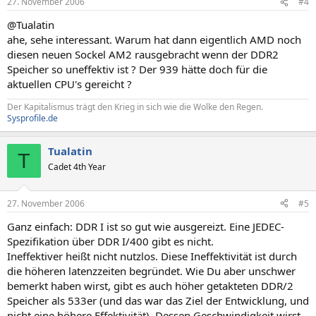
27. November 2006
#4
@Tualatin
ahe, sehe interessant. Warum hat dann eigentlich AMD noch
diesen neuen Sockel AM2 rausgebracht wenn der DDR2
Speicher so uneffektiv ist ? Der 939 hätte doch für die
aktuellen CPU's gereicht ?
Der Kapitalismus trägt den Krieg in sich wie die Wolke den Regen.
Sysprofile.de
Tualatin
T
Cadet 4th Year
27. November 2006
#5
Ganz einfach: DDR I ist so gut wie ausgereizt. Eine JEDEC-
Spezifikation über DDR I/400 gibt es nicht.
Ineffektiver heißt nicht nutzlos. Diese Ineffektivität ist durch
die höheren latenzzeiten begründet. Wie Du aber unschwer
bemerkt haben wirst, gibt es auch höher getakteten DDR/2
Speicher als 533er (und das war das Ziel der Entwicklung, und
nicht eine höhere Effektivität). Dessen Geschwindigkeit wirst