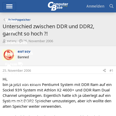
Hauptmenü
Anmelden
Arbeitsspeicher
Ticker
Unterschied zwischen DDR und DDR2,
Tests
garnicht so hoch ?!
E
E
extasy
25. November 2006
Downloads
r
r
s
s
extasy
Preisvergleich
t
t
Banned
e
e
l
l
Forum
l
l
25. November 2006
#1
e
t
Aktuelles
r
a
Hi,
m
Empfohlene Inhalte
bin ja jetzt von einem Pentium4 System mit DDR Ram auf ein
Sockel 939 System mit Athlon X2 4600+ und DDR Ram Dual
Neue Beiträge
Channel umgestiegen. Eigentlich hatte ich ja überlegt auf ein
System mit DDR2 Spieicher umzusteigen, aber ich wollte den
Neueste Aktivitäten
alten Speicher weiter verwenden.
Leserartikel