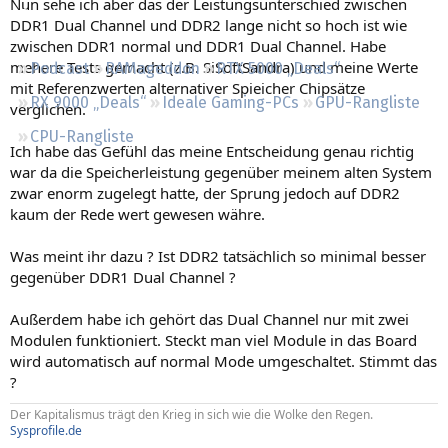
Nun sehe ich aber das der Leistungsunterschied zwischen
Regeln
DDR1 Dual Channel und DDR2 lange nicht so hoch ist wie
zwischen DDR1 normal und DDR1 Dual Channel. Habe
mehere Tests gemacht (z.B. SiSoftSandra) und meine Werte
Podcast
RAMageddon
RTX 5000 „Deals“
mit Referenzwerten alternativer Spieicher Chipsätze
RX 9000 „Deals“
Ideale Gaming-PCs
GPU-Rangliste
verglichen.
CPU-Rangliste
Ich habe das Gefühl das meine Entscheidung genau richtig
war da die Speicherleistung gegenüber meinem alten System
zwar enorm zugelegt hatte, der Sprung jedoch auf DDR2
kaum der Rede wert gewesen währe.
Was meint ihr dazu ? Ist DDR2 tatsächlich so minimal besser
gegenüber DDR1 Dual Channel ?
Außerdem habe ich gehört das Dual Channel nur mit zwei
Modulen funktioniert. Steckt man viel Module in das Board
wird automatisch auf normal Mode umgeschaltet. Stimmt das
?
Der Kapitalismus trägt den Krieg in sich wie die Wolke den Regen.
Sysprofile.de