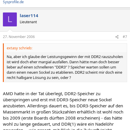
Sysprofile.de
laser114
L
Lieutenant
27. November 2006
#7
extasy schrieb:
Na, aber ich glaube der Leistungsgewinn der mit DDR2 rauszuholen
ist wird doch eher margial ausfallen. Dann hätte man doch besser
lieber auf einen schnelleren "DDR3" ? Speicher warten sollen um
dann einen neuen Sockel zu etablieren. DDR2 scheint mir doch eine
recht halbgare Lösung zu sein, oder ?
AMD hatte in der Tat überlegt, DDR2-Speicher zu
überspringen und erst mit DDR3-Speicher neue Sockel
anzubieten. Allerdings dauert es, bis DDR3-Speicher auf den
Massenmarkt in großen Stückzahlen erhältlich ist wohl noch
bis 2009 (erste Boards dürften 2008 erscheinen) - das hätte
wohl zu lange gedauert, und DDR(1) wäre ein Nadelöhr
geworden ... wie gesagt, mit Blick in die Zukunft (nicht