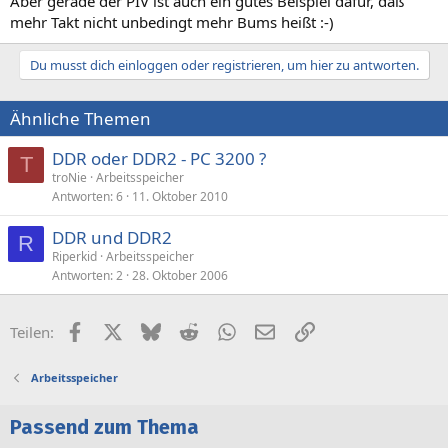
Aber gerade der PIV ist auch ein gutes Beispiel dafür, daß
mehr Takt nicht unbedingt mehr Bums heißt :-)
Du musst dich einloggen oder registrieren, um hier zu antworten.
Ähnliche Themen
DDR oder DDR2 - PC 3200 ?
T
troNie
Arbeitsspeicher
Antworten
6
11. Oktober 2010
DDR und DDR2
R
Riperkid
Arbeitsspeicher
Antworten
2
28. Oktober 2006
Facebook
X (Twitter)
Bluesky
Reddit
WhatsApp
E-Mail
Link
Teilen:
Arbeitsspeicher
Passend zum Thema