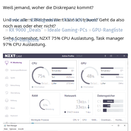
Regeln
Weiß jemand, woher die Diskrepanz kommt?
Und vor allem: Welchem Wert kann ich trauen? Geht da also
Podcast
RAMageddon
RTX 5000 „Deals“
noch was oder eher nicht?
RX 9000 „Deals“
Ideale Gaming-PCs
GPU-Rangliste
Siehe Screenshot: NZXT 75% CPU Auslastung, Task manager
CPU-Rangliste
97% CPU Auslastung.