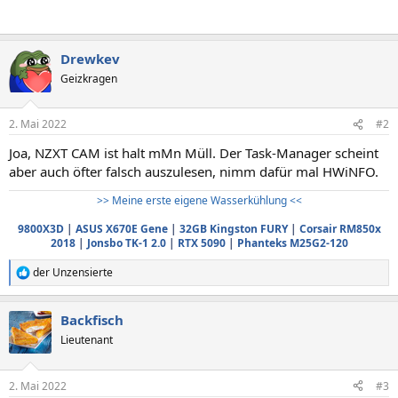
Drewkev
Geizkragen
2. Mai 2022
#2
Joa, NZXT CAM ist halt mMn Müll. Der Task-Manager scheint
aber auch öfter falsch auszulesen, nimm dafür mal HWiNFO.
>> Meine erste eigene Wasserkühlung <<
9800X3D
|
ASUS X670E Gene
|
32GB Kingston FURY
|
Corsair RM850x
2018
|
Jonsbo TK-1 2.0
|
RTX 5090
|
Phanteks M25G2-120
der Unzensierte
R
e
a
Backfisch
k
t
Lieutenant
i
o
n
2. Mai 2022
#3
e