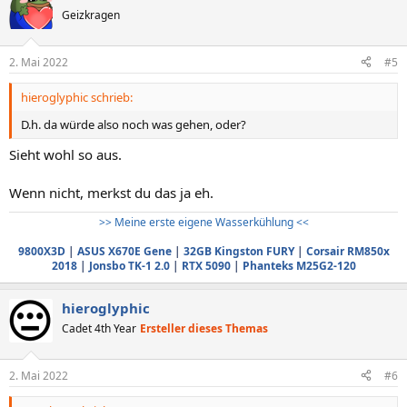
Geizkragen
2. Mai 2022
#5
hieroglyphic schrieb:
D.h. da würde also noch was gehen, oder?
Sieht wohl so aus.
Wenn nicht, merkst du das ja eh.
>> Meine erste eigene Wasserkühlung <<
9800X3D
|
ASUS X670E Gene
|
32GB Kingston FURY
|
Corsair RM850x
2018
|
Jonsbo TK-1 2.0
|
RTX 5090
|
Phanteks M25G2-120
hieroglyphic
Cadet 4th Year
Ersteller dieses Themas
2. Mai 2022
#6