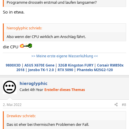
Programme drosseln erstmal und laufen langsamer?
So in etwa.
hieroglyphic schrieb:
Also wenn der CPU wirklich am Anschlag fährt.
die CPU
>> Meine erste eigene Wasserkühlung <<
9800X3D
|
ASUS X670E Gene
|
32GB Kingston FURY
|
Corsair RM850x
2018
|
Jonsbo TK-1 2.0
|
RTX 5090
|
Phanteks M25G2-120
hieroglyphic
Cadet 4th Year
Ersteller dieses Themas
2. Mai 2022
#8
Drewkev schrieb:
Das ist eher bei thermischen Problemen der Fall.