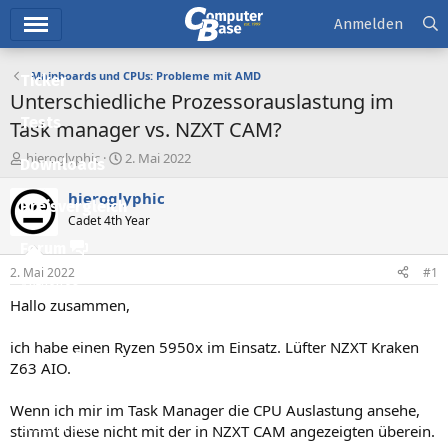
Hauptmenü
Anmelden
Mainboards und CPUs: Probleme mit AMD
Ticker
Unterschiedliche Prozessorauslastung im
Tests
Task manager vs. NZXT CAM?
E
E
hieroglyphic
2. Mai 2022
Downloads
r
r
s
s
hieroglyphic
Preisvergleich
t
t
Cadet 4th Year
e
e
l
l
Forum
l
l
2. Mai 2022
#1
e
t
Aktuelles
r
a
Hallo zusammen,
m
Empfohlene Inhalte
ich habe einen Ryzen 5950x im Einsatz. Lüfter NZXT Kraken
Neue Beiträge
Z63 AIO.
Neueste Aktivitäten
Wenn ich mir im Task Manager die CPU Auslastung ansehe,
Leserartikel
stimmt diese nicht mit der in NZXT CAM angezeigten überein.