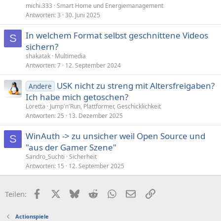
michi.333
Smart Home und Energiemanagement
Antworten
3
30. Juni 2025
In welchem Format selbst geschnittene Videos
S
sichern?
shakatak
Multimedia
Antworten
7
12. September 2024
USK nicht zu streng mit Altersfreigaben?
Andere
Ich habe mich getoschen?
Loretta
Jump'n'Run, Plattformer, Geschicklichkeit
Antworten
25
13. Dezember 2025
WinAuth -> zu unsicher weil Open Source und
S
"aus der Gamer Szene"
Sandro_Suchti
Sicherheit
Antworten
15
12. September 2025
Facebook
X (Twitter)
Bluesky
Reddit
WhatsApp
E-Mail
Link
Teilen:
Actionspiele