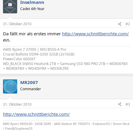
Inselmann
Cadet 4th Year
31. Oktober 2010
#2
Da fällt mir als erstes immer
http://www.schnittberichte.com/
ein.
AMD Ryzen 7 3700X | MSI B550-A Pro
Crucial Ballistix DDR4-3200 32GB (2x16GB)
PowerColor 6600XT
WD_BLACK SN850 Heatsink 2TB + Samsung SSD 980 PRO 2TB + WD80EFBX
+ WD80EFBX + WD40EFRX + WD30EZRX
MR2007
Commander
31. Oktober 2010
#3
http://www.schnittberichte.com/
AMD Ryzen 9800X3D - 64GB DDR5 - AMD Radeon RX 7900XTX - EndeavorOS / Steam Deck
/ Pixel@GrapheneOS