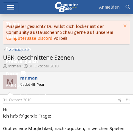
Hauptmenü
Anmelden
Ticker
Mitspieler gesucht? Du willst dich locker mit der
Community austauschen? Schau gerne auf unserem
Tests
ComputerBase Discord
vorbei!
Downloads
Actionspiele
USK, geschnittene Szenen
Preisvergleich
E
E
mr.man
31. Oktober 2010
r
r
Forum
s
s
mr.man
M
t
t
Cadet 4th Year
Aktuelles
e
e
l
l
Empfohlene Inhalte
l
l
31. Oktober 2010
#1
e
t
Neue Beiträge
r
a
Hi,
m
ich hab folgende Frage:
Neueste Aktivitäten
Leserartikel
Gibt es eine Möglichkeit, nachzugucken, in welchen Spielen