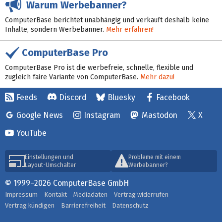
Warum Werbebanner?
ComputerBase berichtet unabhängig und verkauft deshalb keine
Inhalte, sondern Werbebanner.
Mehr erfahren!
ComputerBase Pro
ComputerBase Pro ist die werbefreie, schnelle, flexible und
zugleich faire Variante von ComputerBase.
Mehr dazu!
Feeds
Discord
Bluesky
Facebook
Google News
Instagram
Mastodon
X
YouTube
Einstellungen und
Probleme mit einem
Layout-Umschalter
Werbebanner?
© 1999–2026 ComputerBase GmbH
Impressum
Kontakt
Mediadaten
Vertrag widerrufen
Vertrag kündigen
Barrierefreiheit
Datenschutz