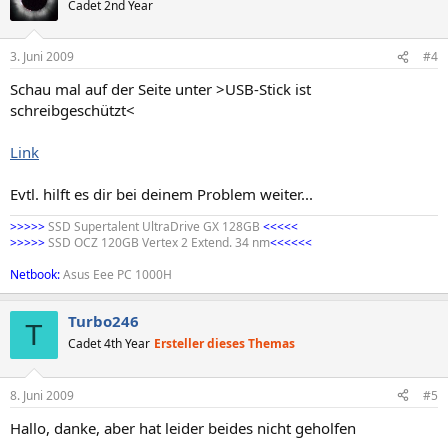
Cadet 2nd Year
3. Juni 2009
#4
Schau mal auf der Seite unter >USB-Stick ist
schreibgeschützt<
Link
Evtl. hilft es dir bei deinem Problem weiter...
>>>>>
SSD Supertalent UltraDrive GX 128GB
<<<<<
>>>>>
SSD OCZ 120GB Vertex 2 Extend. 34 nm
<<<<<<
Netbook:
Asus Eee PC 1000H
Turbo246
T
Cadet 4th Year
Ersteller dieses Themas
8. Juni 2009
#5
Hallo, danke, aber hat leider beides nicht geholfen