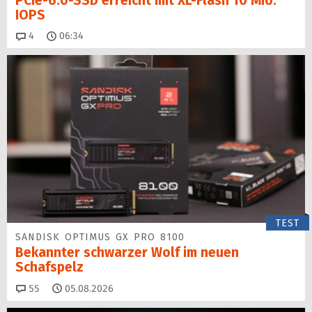
PCIe-6.0-SSD erreicht mit XL-Flash 10 Mio.
IOPS
Kommentare
4
06:34
TEST
SANDISK OPTIMUS GX PRO 8100
Bekannter schwarzer Wolf im neuen
Schafspelz
Kommentare
55
05.08.2026