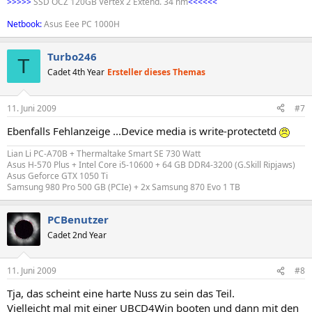
>>>>>
SSD OCZ 120GB Vertex 2 Extend. 34 nm
<<<<<<
Netbook:
Asus Eee PC 1000H
Turbo246
T
Cadet 4th Year
Ersteller dieses Themas
11. Juni 2009
#7
Ebenfalls Fehlanzeige ...Device media is write-protectetd
Lian Li PC-A70B + Thermaltake Smart SE 730 Watt
Asus H-570 Plus + Intel Core i5-10600 + 64 GB DDR4-3200 (G.Skill Ripjaws)
Asus Geforce GTX 1050 Ti
Samsung 980 Pro 500 GB (PCIe) + 2x Samsung 870 Evo 1 TB
PCBenutzer
Cadet 2nd Year
11. Juni 2009
#8
Tja, das scheint eine harte Nuss zu sein das Teil.
Vielleicht mal mit einer UBCD4Win booten und dann mit den