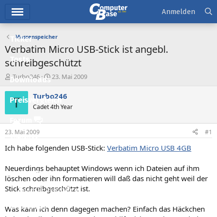
Hauptmenü
Anmelden
Massenspeicher
Ticker
Verbatim Micro USB-Stick ist angebl.
Tests
schreibgeschützt
E
E
Turbo246
23. Mai 2009
Downloads
r
r
s
s
Turbo246
T
Preisvergleich
t
t
Cadet 4th Year
e
e
l
l
Forum
l
l
23. Mai 2009
#1
e
t
Aktuelles
r
a
Ich habe folgenden USB-Stick:
Verbatim Micro USB 4GB
m
Empfohlene Inhalte
Neuerdings behauptet Windows wenn ich Dateien auf ihm
Neue Beiträge
löschen oder ihn formatieren will daß das nicht geht weil der
Stick schreibgeschützt ist.
Neueste Aktivitäten
Leserartikel
Was kann ich denn dagegen machen? Einfach das Häckchen