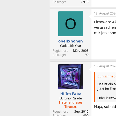
Beiträge
2.913
18. August 202
O
Firmware Ak
verursachen
mir jetzt sp
obelixhohen
Cadet 4th Year
Registriert
März 2008
Beiträge
90
18. August 202
puri schrieb
Das ist ein
Jetzt im Er
Hi Im Fabz
Oder kurz v
Lt. Junior Grade
Ersteller dieses
Naja, sobal
Themas
Registriert
Sep. 2015
Beiträge
490