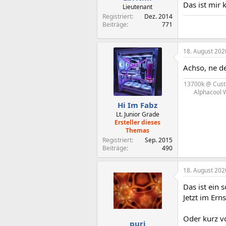
Das ist mir 
Lieutenant
Registriert
Dez. 2014
Beiträge
771
18. August 202
Achso, ne d
13700k @ Cust
Alphacool 
Hi Im Fabz
Lt. Junior Grade
Ersteller dieses
Themas
Registriert
Sep. 2015
Beiträge
490
18. August 202
Das ist ein
Jetzt im Er
Oder kurz vo
puri