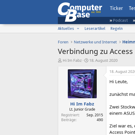
Ticker
Te
Podcast
Aktuelles
Leserartikel
Regeln
Foren
Netzwerke und Internet
Heimn
Verbindung zu Access 
E
E
Hi Im Fabz
18. August 2020
r
r
s
s
18. August 202
t
t
Hi Leute,
e
e
l
l
l
l
zunächst ma
e
t
Hi Im Fabz
r
a
Zwei Stockw
m
Lt. Junior Grade
einem ASUS 
Registriert
Sep. 2015
Beiträge
490
Ziel war es,
Access Point