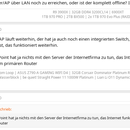
er/AP über LAN noch zu erreichen, oder ist der komplett offline? 
R9 3900X | 32GB DDR4 3200CL14 | 6900XT
1TB 970 PRO | 2TB BX500 | 2x 1TB 970 Evo Plus (RAID-
0
P läuft weiterhin, der hat ja auch noch einen integrierten Switc
t, das funktioniert weiterhin.
oint hat ja nichts mit den Server der Internetfirma zu tun, das Int
m primären Router
om Loop | ASUS Z790-A GAMING WIFI D4 | 32GB Corsair Dominator Platinum 
Wasserblock | be quiet! Straight Power 11 1000W Platinum | Lian Li O11 Dynami
0
chrieb:
oint hat ja nichts mit den Server der Internetfirma zu tun, das Internet fun
outer