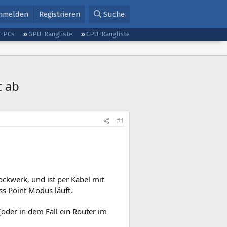
nmelden
Registrieren
Suche
g-PCs
GPU-Rangliste
CPU-Rangliste
t ab
#1
ckwerk, und ist per Kabel mit
s Point Modus läuft.
(oder in dem Fall ein Router im