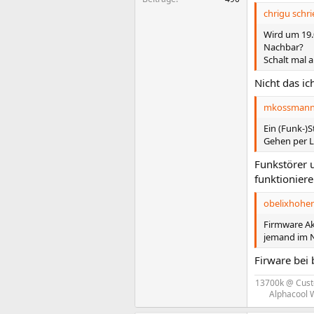
chrigu schri
Wird um 19.0
Nachbar?
Schalt mal a
Nicht das i
mkossmann 
Ein (Funk-)S
Gehen per L
Funkstörer 
funktionier
obelixhohen
Firmware Ak
jemand im N
Firware bei 
13700k @ Cust
Alphacool 