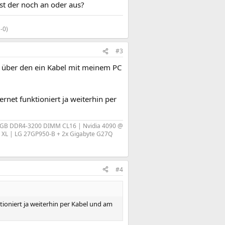
Ist der noch an oder aus?
0)​
#3
h, über den ein Kabel mit meinem PC
ernet funktioniert ja weiterhin per
RGB DDR4-3200 DIMM CL16 | Nvidia 4090 @
c XL | LG 27GP950-B + 2x Gigabyte G27Q​
#4
ktioniert ja weiterhin per Kabel und am