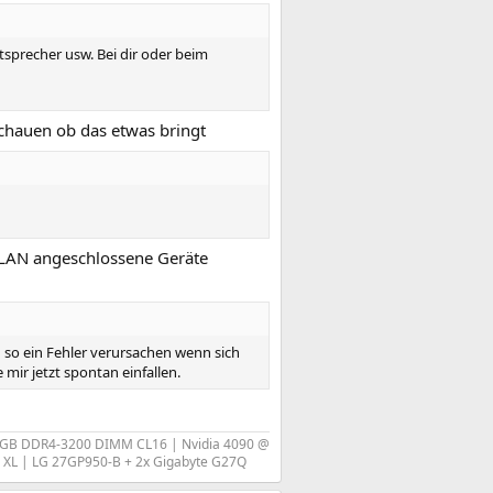
utsprecher usw. Bei dir oder beim
chauen ob das etwas bringt
 LAN angeschlossene Geräte
 so ein Fehler verursachen wenn sich
ir jetzt spontan einfallen.
RGB DDR4-3200 DIMM CL16 | Nvidia 4090 @
c XL | LG 27GP950-B + 2x Gigabyte G27Q​