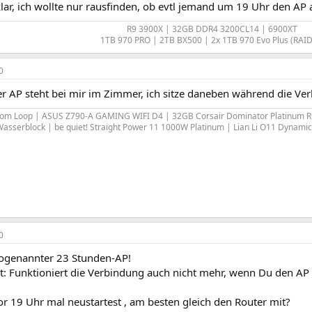
klar, ich wollte nur rausfinden, ob evtl jemand um 19 Uhr den A
R9 3900X | 32GB DDR4 3200CL14 | 6900XT
1TB 970 PRO | 2TB BX500 | 2x 1TB 970 Evo Plus (RAID-
0
er AP steht bei mir im Zimmer, ich sitze daneben während die 
om Loop | ASUS Z790-A GAMING WIFI D4 | 32GB Corsair Dominator Platinum 
Wasserblock | be quiet! Straight Power 11 1000W Platinum | Lian Li O11 Dynami
0
 sogenannter 23 Stunden-AP!
nst: Funktioniert die Verbindung auch nicht mehr, wenn Du den A
r 19 Uhr mal neustartest , am besten gleich den Router mit?