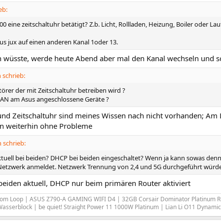
eb:
0 eine zeitschaltuhr betätigt? Z.b. Licht, Rollladen, Heizung, Boiler oder La
us jux auf einen anderen Kanal 1oder 13.
ch wüsste, werde heute Abend aber mal den Kanal wechseln und s
schrieb:
törer der mit Zeitschaltuhr betreiben wird ?
AN am Asus angeschlossene Geräte ?
und Zeitschaltuhr sind meines Wissen nach nicht vorhanden; Am
en weiterhin ohne Probleme
 schrieb:
tuell bei beiden? DHCP bei beiden eingeschaltet? Wenn ja kann sowas denn
etzwerk anmeldet. Netzwerk Trennung von 2,4 und 5G durchgeführt würde m
beiden aktuell, DHCP nur beim primären Router aktiviert
om Loop | ASUS Z790-A GAMING WIFI D4 | 32GB Corsair Dominator Platinum 
Wasserblock | be quiet! Straight Power 11 1000W Platinum | Lian Li O11 Dynami