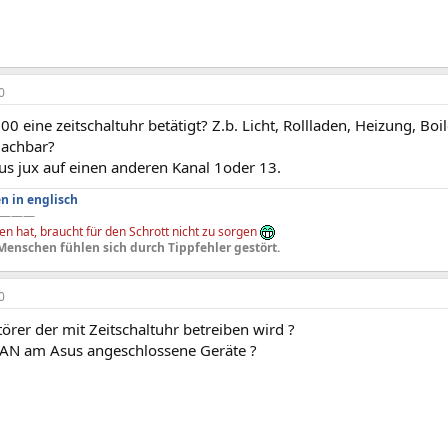
0
0 eine zeitschaltuhr betätigt? Z.b. Licht, Rollladen, Heizung, Boi
Nachbar?
us jux auf einen anderen Kanal 1oder 13.
n in englisch
———
n hat, braucht für den Schrott nicht zu sorgen
Menschen fühlen sich durch Tippfehler gestört.
0
törer der mit Zeitschaltuhr betreiben wird ?
AN am Asus angeschlossene Geräte ?