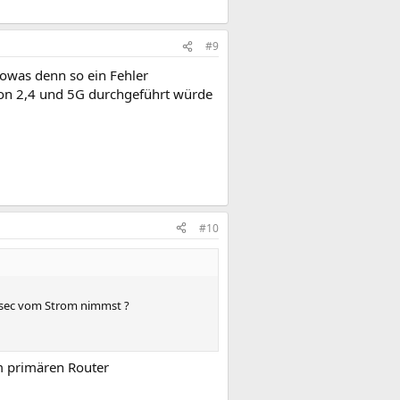
#9
sowas denn so ein Fehler
on 2,4 und 5G durchgeführt würde
#10
30sec vom Strom nimmst ?
m primären Router