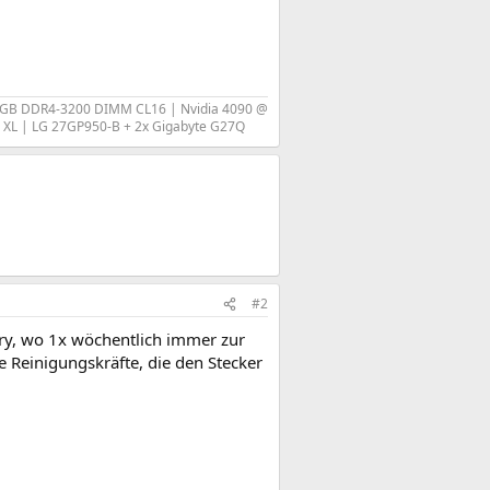
RGB DDR4-3200 DIMM CL16 | Nvidia 4090 @
c XL | LG 27GP950-B + 2x Gigabyte G27Q​
#2
tory, wo 1x wöchentlich immer zur
e Reinigungskräfte, die den Stecker