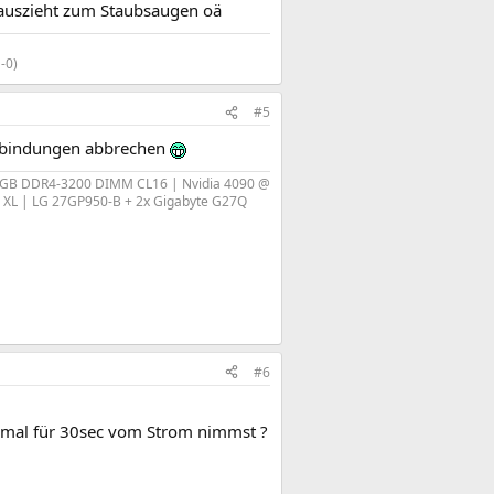
P auszieht zum Staubsaugen oä
0)​
#5
Verbindungen abbrechen
RGB DDR4-3200 DIMM CL16 | Nvidia 4090 @
c XL | LG 27GP950-B + 2x Gigabyte G27Q​
#6
P mal für 30sec vom Strom nimmst ?