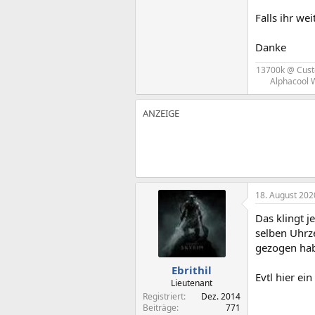
Falls ihr we
Danke
13700k @ Cust
Alphacool 
18. August 202
Das klingt j
selben Uhrze
gezogen hab
Ebrithil
Evtl hier ei
Lieutenant
Registriert
Dez. 2014
Beiträge
771