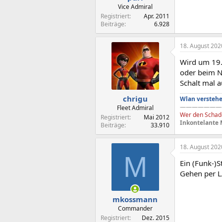
Vice Admiral
Registriert
Apr. 2011
Beiträge
6.928
18. August 202
Wird um 19.0
oder beim 
Schalt mal a
chrigu
Wlan verstehe
———————
Fleet Admiral
Wer den Schade
Registriert
Mai 2012
Inkontelante 
Beiträge
33.910
18. August 202
M
Ein (Funk-)S
Gehen per L
mkossmann
Commander
Registriert
Dez. 2015