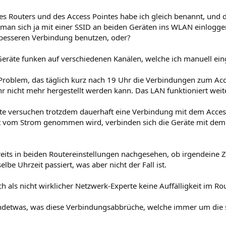
es Routers und des Access Pointes habe ich gleich benannt, und d
e man sich ja mit einer SSID an beiden Geräten ins WLAN einlogge
 besseren Verbindung benutzen, oder?
Geräte funken auf verschiedenen Kanälen, welche ich manuell ei
 Problem, das täglich kurz nach 19 Uhr die Verbindungen zum Acc
hr nicht mehr hergestellt werden kann. Das LAN funktioniert wei
te versuchen trotzdem dauerhaft eine Verbindung mit dem Acces
t vom Strom genommen wird, verbinden sich die Geräte mit dem
eits in beiden Routereinstellungen nachgesehen, ob irgendeine Zei
elbe Uhrzeit passiert, was aber nicht der Fall ist.
h als nicht wirklicher Netzwerk-Experte keine Auffälligkeit im Ro
endetwas, was diese Verbindungsabbrüche, welche immer um die se