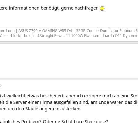
itere Informationen benötigt, gerne nachfragen
om Loop | ASUS Z790-A GAMING WIFI D4 | 32GB Corsair Dominator Platinum 
Wasserblock | be quiet! Straight Power 11 1000W Platinum | Lian Li O11 Dynami
0
etzt vielleicht etwas bescheuert, aber ich errinere mich an eine S
it die Server einer Firma ausgefallen sind, am Ende waren das di
en um den Staubsauger einzustecken.
n ähnliches Problem? Oder ne Schaltbare Steckdose?