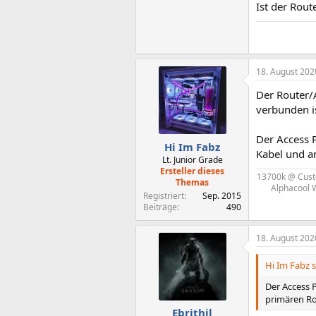
Ist der Rout
18. August 202
Der Router/A
verbunden is
Der Access P
Hi Im Fabz
Kabel und a
Lt. Junior Grade
Ersteller dieses
13700k @ Cust
Themas
Alphacool 
Registriert
Sep. 2015
Beiträge
490
18. August 202
Hi Im Fabz s
Der Access P
primären R
Ebrithil