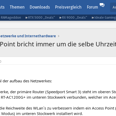
sts
Themen
Downloads
Preisvergleich
Forum
A
RAMageddon
RTX 5000 „Deals“
RX 9000 „Deals“
Ideale Gamin
etzwerke und Internethardware
Point bricht immer um die selbe Uhrzei
0
l der aufbau des Netzwerkes:
erke, der primäre Router (Speedport Smart 3) steht im oberen Sto
RT-AC1200G+ im unteren Stockwerk verbunden, welcher im Aces
 die Reichweite des WLan´s zu verbessern indem ein Access Point 
 Modus) im unteren Stockwerk installiert wird.