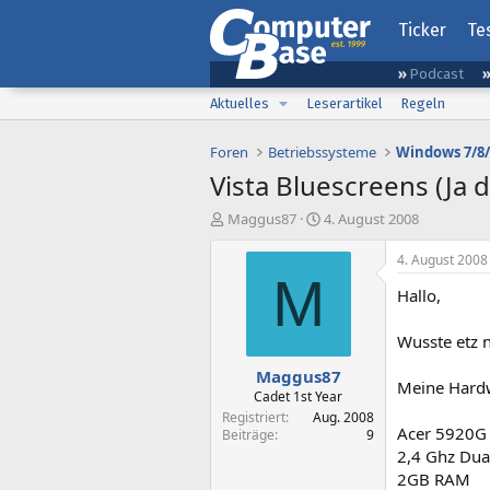
Ticker
Te
Podcast
Aktuelles
Leserartikel
Regeln
Foren
Betriebssysteme
Windows 7/8/
Vista Bluescreens (Ja d
E
E
Maggus87
4. August 2008
r
r
s
s
4. August 2008
t
t
M
Hallo,
e
e
l
l
l
l
Wusste etz n
e
t
Maggus87
r
a
Meine Hard
m
Cadet 1st Year
Registriert
Aug. 2008
Acer 5920G
Beiträge
9
2,4 Ghz Dua
2GB RAM