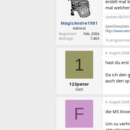
erstell mal 
mal welcher 
Update KB29193
MagicAndre1981
Speicherplatz
Admiral
http://www.win
Registriert
Feb. 2004
Beiträge
7.463
"A programmer i
4. August 2008
1
hast du erst
Da ich den g
auch den sp1
123peter
Gast
4. August 2008
F
die MS Know
Um zu verhi
aktualisiere