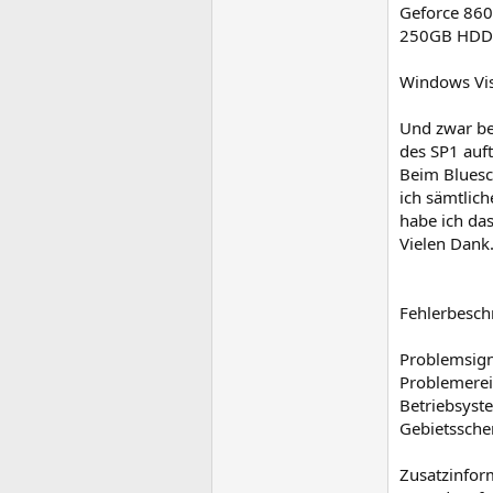
Geforce 86
250GB HDD
Windows Vis
Und zwar be
des SP1 auf
Beim Bluesc
ich sämtlic
habe ich das
Vielen Dank
Fehlerbesch
Problemsign
Problemerei
Betriebsyst
Gebietssche
Zusatzinfor