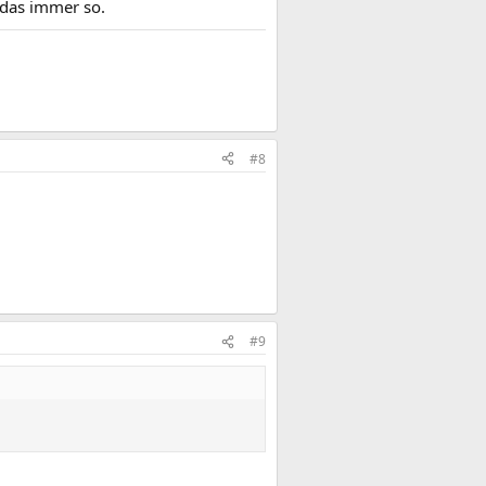
e das immer so.
#8
#9