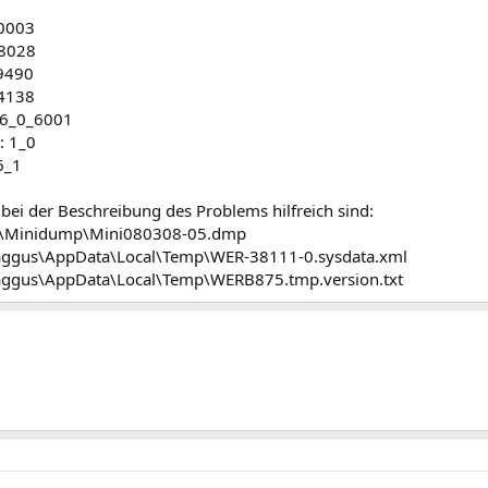
0003
8028
9490
4138
 6_0_6001
: 1_0
6_1
 bei der Beschreibung des Problems hilfreich sind:
\Minidump\Mini080308-05.dmp
aggus\AppData\Local\Temp\WER-38111-0.sysdata.xml
aggus\AppData\Local\Temp\WERB875.tmp.version.txt