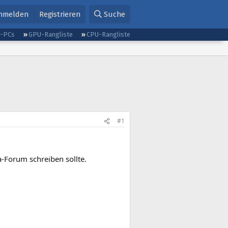
nmelden
Registrieren
Suche
g-PCs
GPU-Rangliste
CPU-Rangliste
#1
a-Forum schreiben sollte.