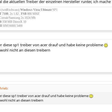
l die aktuellen Treiber der einzelnen Hersteller runter, ich mach
5
(weiß/schwarz)
Windows Vista Ultimate
SP1
T 7100
, 2x 1.82 ,
FSB
800 MHZ
Corsair/Samsung 2x 1024 Mb
0
358 MB DirectX 10
II
HM160HI 5400
er diese sp1 treiber von acer drauf und habe keine probleme
s wohl nicht an diesen treibern
hrieb:
er diese sp1 treiber von acer drauf und habe keine probleme
s wohl nicht an diesen treibern