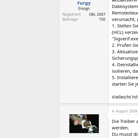
Furgy
Dateisystemf
Ensign
Remotesteue
Registriert
Okt. 2007
verursacht,
Beiträge
150
1. Stellen S
(HCL) verze
"Sigverif.ex
2. Prüfen Si
3. Aktualisi
Sicherungs
4. Deinstal
isolieren, d
5. Installi
starten Sie 
Vielleicht hil
4. August 2008
Die Treiber 
werden.
Du musst dir