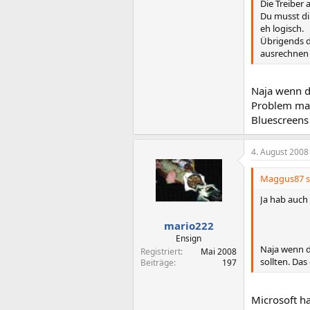
Die Treiber 
Du musst dir
eh logisch.
Übrigends d
ausrechnen w
Naja wenn di
Problem mach
Bluescreens
4. August 2008
Maggus87 s
Ja hab auch
mario222
Ensign
Naja wenn d
Registriert
Mai 2008
sollten. Das
Beiträge
197
Microsoft h