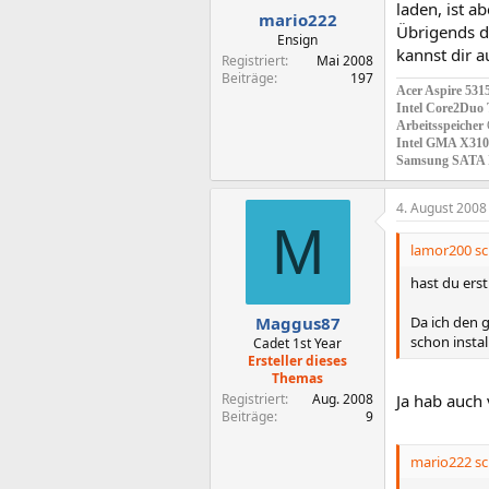
laden, ist ab
mario222
Übrigends d
Ensign
kannst dir a
Registriert
Mai 2008
Beiträge
197
Acer Aspire 531
Intel Core2Duo 
Arbeitsspeicher
Intel GMA X310
Samsung SATA 
4. August 2008
M
lamor200 sc
hast du erst
Da ich den g
Maggus87
schon instal
Cadet 1st Year
Ersteller dieses
Themas
Registriert
Aug. 2008
Ja hab auch
Beiträge
9
mario222 sc