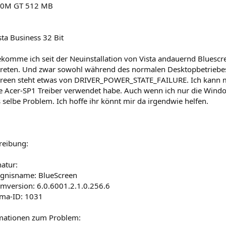
00M GT 512 MB
ta Business 32 Bit
komme ich seit der Neuinstallation von Vista andauernd Bluescre
treten. Und zwar sowohl während des normalen Desktopbetriebes
reen steht etwas von DRIVER_POWER_STATE_FAILURE. Ich kann mir
he Acer-SP1 Treiber verwendet habe. Auch wenn ich nur die Wind
 selbe Problem. Ich hoffe ihr könnt mir da irgendwie helfen.
.
reibung:
atur:
gnisname: BlueScreen
emversion: 6.0.6001.2.1.0.256.6
ma-ID: 1031
mationen zum Problem: