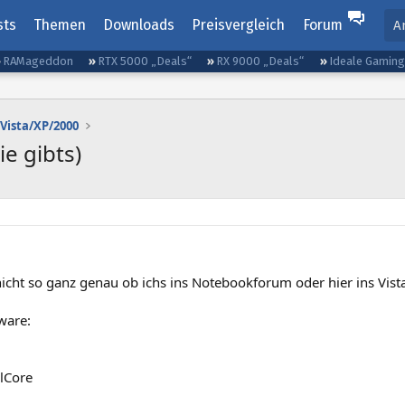
sts
Themen
Downloads
Preisvergleich
Forum
A
RAMageddon
RTX 5000 „Deals“
RX 9000 „Deals“
Ideale Gamin
Vista/XP/2000
ie gibts)
icht so ganz genau ob ichs ins Notebookforum oder hier ins Vist
ware:
lCore