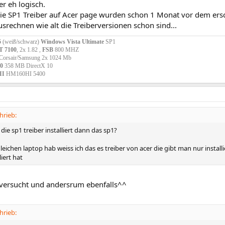
er eh logisch.
ie SP1 Treiber auf Acer page wurden schon 1 Monat vor dem ersch
usrechnen wie alt die Treiberversionen schon sind...
5
(weiß/schwarz)
Windows Vista Ultimate
SP1
T 7100
, 2x 1.82 ,
FSB
800 MHZ
Corsair/Samsung 2x 1024 Mb
0
358 MB DirectX 10
II
HM160HI 5400
hrieb:
 die sp1 treiber installiert dann das sp1?
leichen laptop hab weiss ich das es treiber von acer die gibt man nur insta
liert hat
 versucht und andersrum ebenfalls^^
hrieb: