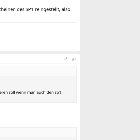
einen des SP1 reingestellt, also
#6
llieren soll wenn man auch den sp1