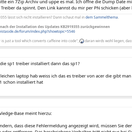
bitte ein 7Zip Archiv und uppe es mal. Ich öffne die Dump Date 
Treiber da spinnt. Den Link kannst du mir per PN schicken (aber b
55 lässt sich nicht installieren? Dann schaut mal in
dem Sammelthema
.
 nach der Installation des Updates KB2919355 zurückgewinnen
vistaside.de/forum/index.php?showtopic=5546
s just a tool which converts caffeine into code",
daran wirds wohl liegen, das
 die sp1 treiber installiert dann das sp1?
leichen laptop hab weiss ich das es treiber von acer die gibt man
 schon installiert hat
ledge-Base meint hierzu:
ndern, dass diese Fehlermeldung angezeigt wird, müssen Sie de
n oder entfernen. Das beschriebene Verhalten tritt nicht nur bei G