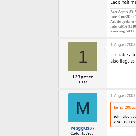
Lade halt ma
Acer Aspire 531
Intel Core2Duo 
Arbeitsspeicher
Intel GMA X310
Samsung SATA 
4. August 2008
1
ich habe ab
also liegt e
123peter
Gast
4. August 2008
M
lamor200 sc
ich habe ab
also liegt e
Maggus87
Cadet 1st Year