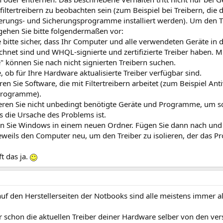
iltertreibern zu beobachten sein (zum Beispiel bei Treibern, die d
rungs- und Sicherungsprogramme installiert werden). Um den Tre
 gehen Sie bitte folgendermaßen vor:
ie bitte sicher, dass Ihr Computer und alle verwendeten Geräte in 
ichnet sind und WHQL-signierte und zertifizierte Treiber haben
e" können Sie nach nicht signierten Treibern suchen.
e, ob für Ihre Hardware aktualisierte Treiber verfügbar sind.
eren Sie Software, die mit Filtertreibern arbeitet (zum Beispiel A
programme).
lieren Sie nicht unbedingt benötigte Geräte und Programme, um 
as die Ursache des Problems ist.
eren Sie Windows in einem neuen Ordner. Fügen Sie dann nach und
jeweils den Computer neu, um den Treiber zu isolieren, der das P
ft das ja.
auf den Herstellerseiten der Notbooks sind alle meistens immer al
 schon die aktuellen Treiber deiner Hardware selber von den ver