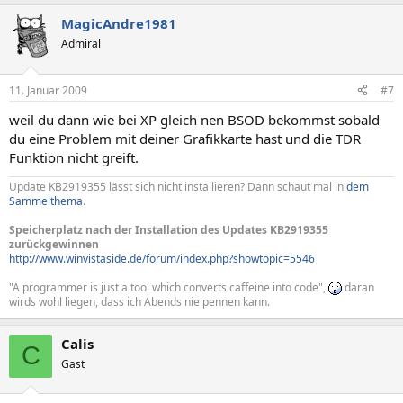
MagicAndre1981
Admiral
11. Januar 2009
#7
weil du dann wie bei XP gleich nen BSOD bekommst sobald
du eine Problem mit deiner Grafikkarte hast und die TDR
Funktion nicht greift.
Update KB2919355 lässt sich nicht installieren? Dann schaut mal in
dem
Sammelthema
.
Speicherplatz nach der Installation des Updates KB2919355
zurückgewinnen
http://www.winvistaside.de/forum/index.php?showtopic=5546
"A programmer is just a tool which converts caffeine into code",
daran
wirds wohl liegen, dass ich Abends nie pennen kann.
Calis
C
Gast