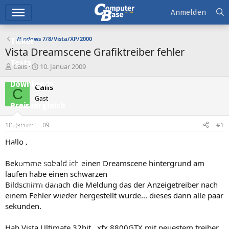
Hauptmenü
Anmelden
Windows 7/8/Vista/XP/2000
Ticker
Vista Dreamscene Grafiktreiber fehler
Tests
E
E
Calis
10. Januar 2009
r
r
Downloads
s
s
Calis
C
t
t
Gast
e
e
Preisvergleich
l
l
l
l
10. Januar 2009
#1
Forum
e
t
r
a
Hallo ,
Aktuelles
m
Bekomme sobald ich einen Dreamscene hintergrund am
Empfohlene Inhalte
laufen habe einen schwarzen
Neue Beiträge
Bildschirm danach die Meldung das der Anzeigetreiber nach
einem Fehler wieder hergestellt wurde... dieses dann alle paar
Neueste Aktivitäten
sekunden.
Leserartikel
Hab Vista Ultimate 32bit , xfx 8800GTX mit neuestem treiber ,