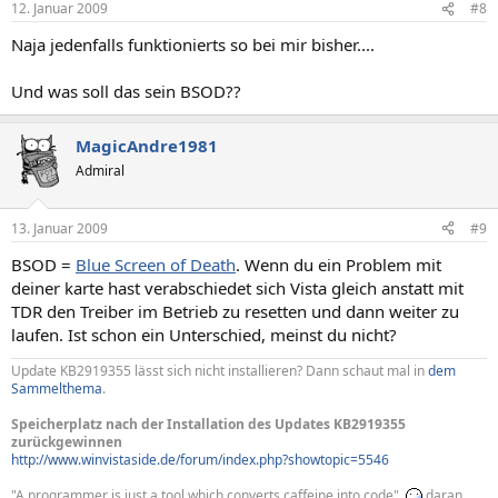
12. Januar 2009
#8
Naja jedenfalls funktionierts so bei mir bisher....
Und was soll das sein BSOD??
MagicAndre1981
Admiral
13. Januar 2009
#9
BSOD =
Blue Screen of Death
. Wenn du ein Problem mit
deiner karte hast verabschiedet sich Vista gleich anstatt mit
TDR den Treiber im Betrieb zu resetten und dann weiter zu
laufen. Ist schon ein Unterschied, meinst du nicht?
Update KB2919355 lässt sich nicht installieren? Dann schaut mal in
dem
Sammelthema
.
Speicherplatz nach der Installation des Updates KB2919355
zurückgewinnen
http://www.winvistaside.de/forum/index.php?showtopic=5546
"A programmer is just a tool which converts caffeine into code",
daran