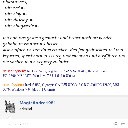
phicsDrivers]
“TdrLevel”=-
“TdrDelay”=-
“TdrDdiDelay”=-
“TdrDebugMode”=-
Ich hab das gestern gemacht und bisher noch nix wieder
gehabt, muss aber nix heisen
Also einfach ne Text datei erstellen, den fett gedruckten Teil rein
kopieren, speichenrn in xxx.reg umbenennen und ausführen um
die Sachen in die Registry zu laden.
neues System:
Intel i5-3570k, Gigabyte GA-Z77X-UD4H, 16 GB Corsair LP
PC12800, MSI 6870, Windows 7 SP 1 64 bit Ultimate
altes System:
Intel i7 860, Gigabyte GA-P55 UD3R, 8 GB G.Skill PC 12800, MSI
6870, Windows 7 64 bit SP 1 Ultimate
MagicAndre1981
Admiral
11. Januar 2009
#5