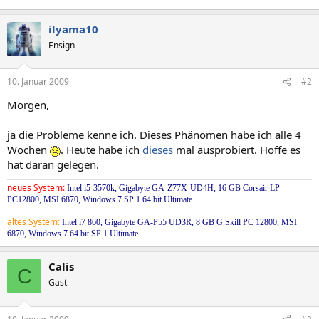
ilyama10
Ensign
10. Januar 2009
#2
Morgen,
ja die Probleme kenne ich. Dieses Phänomen habe ich alle 4
Wochen
. Heute habe ich
dieses
mal ausprobiert. Hoffe es
hat daran gelegen.
neues System:
Intel i5-3570k, Gigabyte GA-Z77X-UD4H, 16 GB Corsair LP
PC12800, MSI 6870, Windows 7 SP 1 64 bit Ultimate
altes System:
Intel i7 860, Gigabyte GA-P55 UD3R, 8 GB G.Skill PC 12800, MSI
6870, Windows 7 64 bit SP 1 Ultimate
Calis
C
Gast