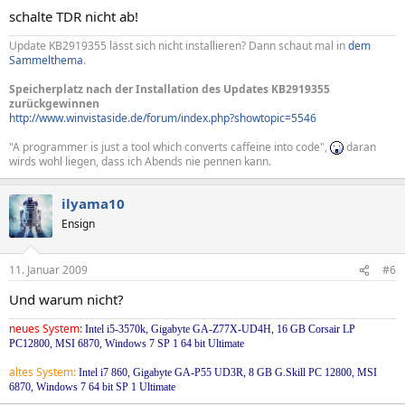
schalte TDR nicht ab!
Update KB2919355 lässt sich nicht installieren? Dann schaut mal in
dem
Sammelthema
.
Speicherplatz nach der Installation des Updates KB2919355
zurückgewinnen
http://www.winvistaside.de/forum/index.php?showtopic=5546
"A programmer is just a tool which converts caffeine into code",
daran
wirds wohl liegen, dass ich Abends nie pennen kann.
ilyama10
Ensign
11. Januar 2009
#6
Und warum nicht?
neues System:
Intel i5-3570k, Gigabyte GA-Z77X-UD4H, 16 GB Corsair LP
PC12800, MSI 6870, Windows 7 SP 1 64 bit Ultimate
altes System:
Intel i7 860, Gigabyte GA-P55 UD3R, 8 GB G.Skill PC 12800, MSI
6870, Windows 7 64 bit SP 1 Ultimate