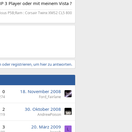
P 3 Player oder mit meinem Vista ?
 Asus P5B;Ram : Corsair Twinx XMS2 CL5 800
 oder registrieren, um hier zu antworten.
0
18. November 2008
274
Ford_Fairlane
2
30. Oktober 2008
219
AndrewPoison
3
20. März 2009
L