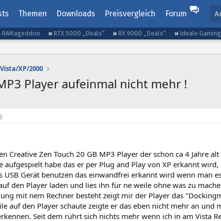
sts
Themen
Downloads
Preisvergleich
Forum
A
RAMageddon
RTX 5000 „Deals“
RX 9000 „Deals“
Ideale Gamin
Vista/XP/2000
MP3 Player aufeinmal nicht mehr !
8
en Creative Zen Touch 20 GB MP3 Player der schon ca 4 Jahre alt i
 aufgespielt habe das er per Plug and Play von XP erkannt wird, 
s USB Gerät benutzen das einwandfrei erkannt wird wenn man es a
auf den Player laden und lies ihn für ne weile ohne was zu mac
dung mit nem Rechner besteht zeigt mir der Player das "Dockingm
le auf den Player schaute zeigte er das eben nicht mehr an und 
erkennen. Seit dem rührt sich nichts mehr wenn ich in am Vista 