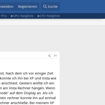
nmelden
Registrieren
Suche
g-PCs
GPU-Rangliste
CPU-Rangliste
#1
st. Nach dem ich vor einiger Zeit
konnte ich ihn bei XP und Vista wie
nschliest. Gestern wollte ich ein
hen am Vista Rechner hängen. Wenn
ode" auf dem Display an. Als ich
mein rechner konnte ihn auf einmal
Rechner anschließe. Bei meinem XP