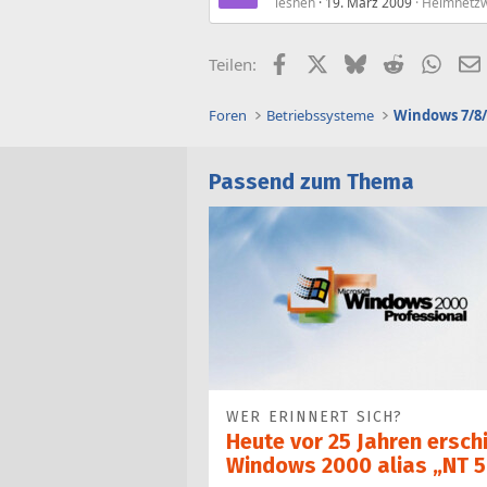
lesneh
19. März 2009
Heimnetzw
Facebook
X (Twitter)
Bluesky
Reddit
What
Teilen:
Foren
Betriebssysteme
Windows 7/8/
Passend zum Thema
WER ERINNERT SICH?
Heute vor 25 Jahren ersch
Windows 2000 alias „NT 5