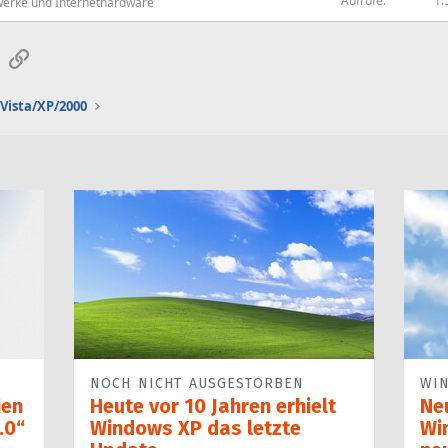
Aufrufe
1.
erke und Internethardware
sApp
E-Mail
Link
Vista/XP/2000
NOCH NICHT AUSGESTORBEN
WI
ien
Heute vor 10 Jahren erhielt
Ne
.0“
Windows XP das letzte
Wi