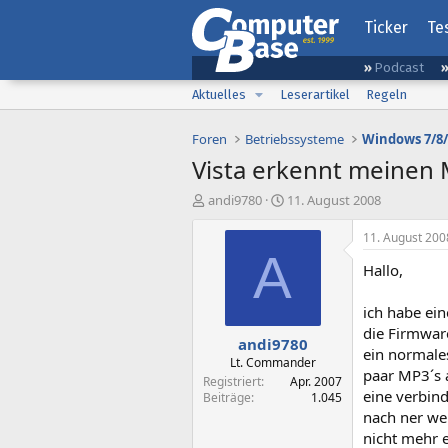
Ticker
Te
Podcast
Aktuelles
Leserartikel
Regeln
Foren
Betriebssysteme
Windows 7/8/
Vista erkennt meinen 
E
E
andi9780
11. August 2008
r
r
s
s
11. August 200
t
t
A
Hallo,
e
e
l
l
l
l
ich habe ein
e
t
die Firmware
andi9780
r
a
ein normale
m
Lt. Commander
paar MP3´s 
Registriert
Apr. 2007
eine verbin
Beiträge
1.045
nach ner wei
nicht mehr 