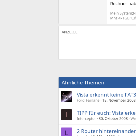
Rechner hab
Mein System;Ne
Mhz 4x1GB;Küh
Ähnliche Themen
Vista erkennt keine FA
Ford_Fairlane
18. November 2008
TIPP für euch: Vista er
I
Interceptor
30. Oktober 2008
Wi
2 Router hintereinander
L