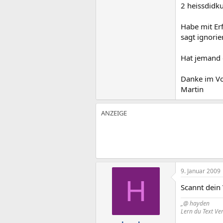
2 heissdidku
Habe mit Er
sagt ignorie
Hat jemand 
Danke im V
Martin
9. Januar 2009
H
Scannt dein
„@ hayden
Lern du Text Ver