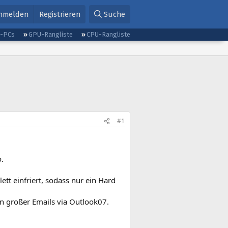
nmelden
Registrieren
Suche
g-PCs
GPU-Rangliste
CPU-Rangliste
#1
.
t einfriert, sodass nur ein Hard
den großer Emails via Outlook07.