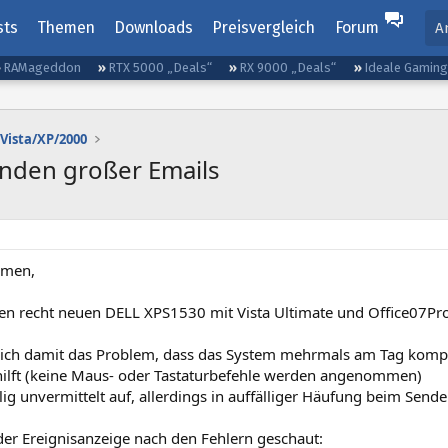
sts
Themen
Downloads
Preisvergleich
Forum
A
RAMageddon
RTX 5000 „Deals“
RX 9000 „Deals“
Ideale Gamin
Vista/XP/2000
Senden großer Emails
mmen,
nen recht neuen DELL XPS1530 mit Vista Ultimate und Office07Pro
 ich damit das Problem, dass das System mehrmals am Tag komplet
hilft (keine Maus- oder Tastaturbefehle werden angenommen)
öllig unvermittelt auf, allerdings in auffälliger Häufung beim Sen
der Ereignisanzeige nach den Fehlern geschaut: