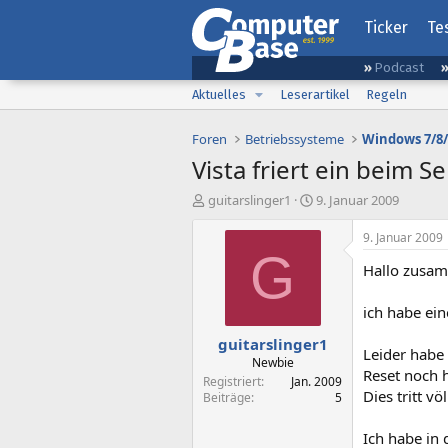
Ticker
Te
Podcast
Aktuelles
Leserartikel
Regeln
Foren
Betriebssysteme
Windows 7/8/
Vista friert ein beim 
E
E
guitarslinger1
9. Januar 2009
r
r
s
s
9. Januar 2009
t
t
G
Hallo zusa
e
e
l
l
l
l
ich habe ei
e
t
guitarslinger1
r
a
Leider habe
m
Newbie
Reset noch 
Registriert
Jan. 2009
Dies tritt v
Beiträge
5
Ich habe in 