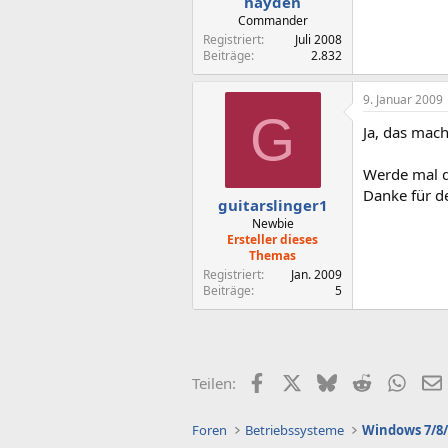
hayden
Commander
Registriert
Juli 2008
Beiträge
2.832
9. Januar 2009
G
Ja, das macht
Werde mal da
Danke für d
guitarslinger1
Newbie
Ersteller dieses
Themas
Registriert
Jan. 2009
Beiträge
5
Facebook
X (Twitter)
Bluesky
Reddit
What
Teilen:
Foren
Betriebssysteme
Windows 7/8/