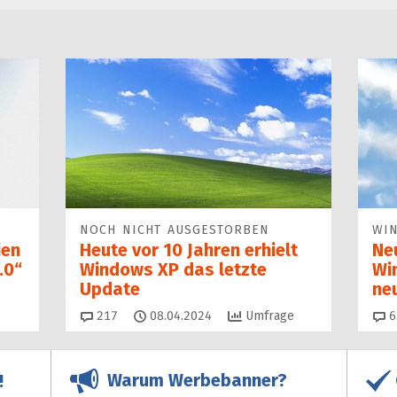
NOCH NICHT AUSGESTORBEN
WI
ien
Heute vor 10 Jahren erhielt
Ne
.0“
Windows XP das letzte
Wi
Update
ne
Kommentare
217
08.04.2024
Umfrage
6
Warum Werbebanner?
!