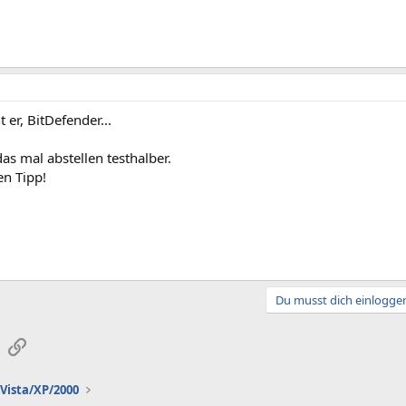
 er, BitDefender...
s mal abstellen testhalber.
en Tipp!
Du musst dich einloggen
sApp
E-Mail
Link
Vista/XP/2000