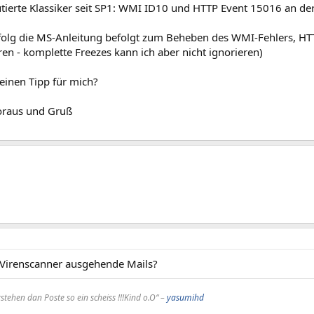
tierte Klassiker seit SP1: WMI ID10 und HTTP Event 15016 an der
folg die MS-Anleitung befolgt zum Beheben des WMI-Fehlers, HTT
ren - komplette Freezes kann ich aber nicht ignorieren)
einen Tipp für mich?
oraus und Gruß
 Virenscanner ausgehende Mails?
stehen dan Poste so ein scheiss !!!Kind o.O“ –
yasumihd