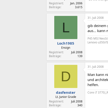
Registriert
Jan. 2006
Beiträge
3.615
31. Juli 2008
L
gib deinem g
aus... kann 
P45 MSI Neo3/
Lenovo u350//S
Loch1985
Ensign
Registriert
Juli 2008
Beiträge
139
31. Juli 2008
D
Man kann nic
und architek
helfen.
dasfenster
Core i7 3770;;
Lt. Junior Grade
Registriert
Juli 2008
Beiträge
340