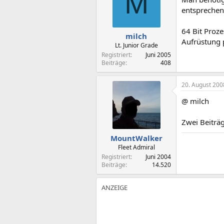
M
entsprechend
64 Bit Proze
milch
Aufrüstung p
Lt. Junior Grade
Registriert
Juni 2005
Beiträge
408
20. August 200
@ milch
Zwei Beiträg
MountWalker
Fleet Admiral
Registriert
Juni 2004
Beiträge
14.520