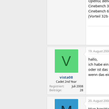
OpenGL Benc
Cinebench 3
Cinebench 6
(Vorteil 32b
19. August 200
V
hallo,
ich habe ein
oder ist das
wenn das ein
vista08
Cadet 2nd Year
Registriert
Juli 2008
Beiträge
28
20. August 200
Man benötigt