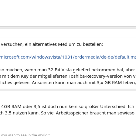
versuchen, ein alternatives Medium zu bestellen:
microsoft.com/windowsvista/1031/ordermedia/de-de/default.m
n machen, wenn man 32 Bit Vista geliefert bekommen hat, aber 6
s mit dem Key der mitgelieferten Toshiba-Recovery-Version von Vi
liches gelesen. Ansonsten kann man auch mit 3,x GB RAM leben
zt 4GB RAM oder 3,5 ist doch nun kein so großer Unterschied. Ic
h 3,5 nutzen kann. So viel Arbeitsspeicher braucht man sowieso 
you wish to see in the world!"