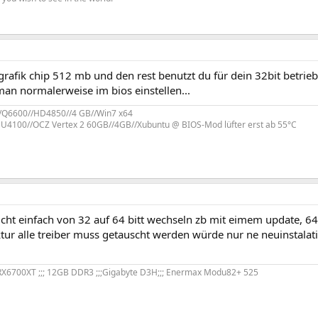
rafik chip 512 mb und den rest benutzt du für dein 32bit betrie
man normalerweise im bios einstellen...
/Q6600//HD4850//4 GB//Win7 x64
U4100//OCZ Vertex 2 60GB//4GB//Xubuntu @ BIOS-Mod lüfter erst ab 55°C
ht einfach von 32 auf 64 bitt wechseln zb mit eimem update, 64 
tur alle treiber muss getauscht werden würde nur ne neuinstalat
;RX6700XT ;;; 12GB DDR3 ;;;Gigabyte D3H;;; Enermax Modu82+ 525