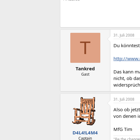
31. Juli 2008
T
Du könntest 
http://www.
Tankred
Das kann ma
Gast
nicht, ob da
widersprüch
31. Juli 2008
Also ob jet
von denen ic
MfG Tim
D4L4!L4M4
Captain
"Be the change 