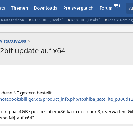
sts
Themen
Downloads
Preisvergleich
Forum
A
RAMageddon
RTX 5000 „Deals“
RX 9000 „Deals“
Ideale Gamin
Vista/XP/2000
2bit update auf x64
 diese NT gestern bestellt
notebooksbilliger.de/product_info.php/toshiba_satellite_p300d1
 ding hat 4GB speicher aber x86 kann doch nur 3,x verwalten. Gi
 von M$ auf x64?