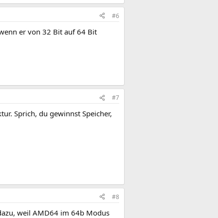
#6
wenn er von 32 Bit auf 64 Bit
#7
ur. Sprich, du gewinnst Speicher,
#8
 dazu, weil AMD64 im 64b Modus