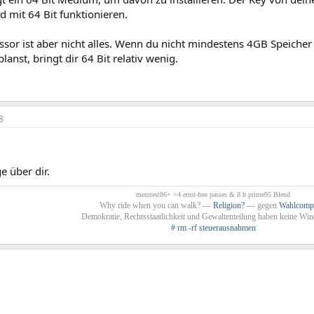
 mit 64 Bit funktionieren.
ssor ist aber nicht alles. Wenn du nicht mindestens 4GB Speiche
lanst, bringt dir 64 Bit relativ wenig.
8
e über dir.
memtest86+ >4 error-free passes & 8 h prime95 Blend
Why ride when you can walk? ---
Religion?
--- gegen
Wahlcomp
Demokratie, Rechtsstaatlichkeit und Gewaltenteilung haben keine Win
# rm -rf steuerausnahmen