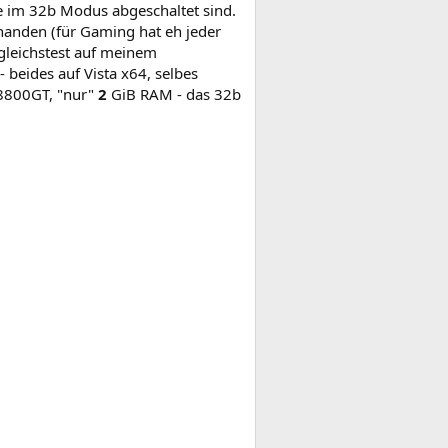
ie im 32b Modus abgeschaltet sind.
rhanden (für Gaming hat eh jeder
gleichstest auf meinem
eides auf Vista x64, selbes
 8800GT, "nur"
2
GiB RAM - das 32b