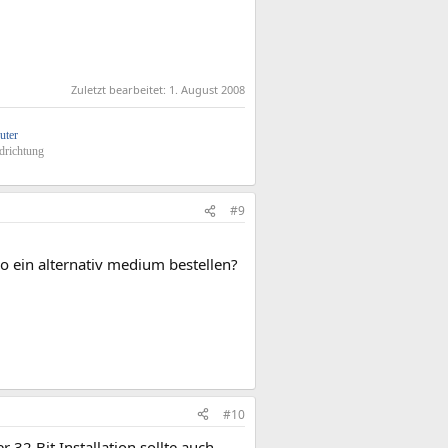
Zuletzt bearbeitet:
1. August 2008
uter
drichtung
#9
so ein alternativ medium bestellen?
#10
32 Bit Installation sollte auch