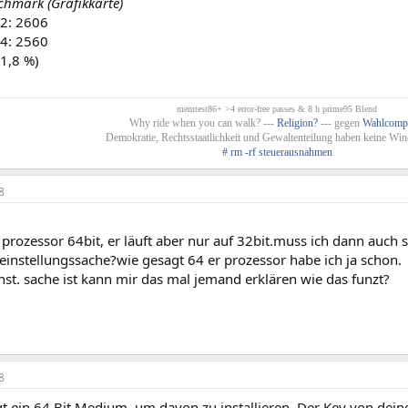
hmark (Grafikkarte)
2: 2606
4: 2560
 1,8 %)
memtest86+ >4 error-free passes & 8 h prime95 Blend
Why ride when you can walk? ---
Religion?
--- gegen
Wahlcomp
Demokratie, Rechtsstaatlichkeit und Gewaltenteilung haben keine Win
# rm -rf steuerausnahmen
8
 prozessor 64bit, er läuft aber nur auf 32bit.muss ich dann auch 
 einstellungssache?wie gesagt 64 er prozessor habe ich ja schon.
st. sache ist kann mir das mal jemand erklären wie das funzt?
8
 ein 64 Bit Medium, um davon zu installieren. Der Key von deiner 