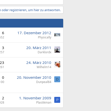
 oder registrieren, um hier zu antworten.
6
17. Dezember 2012
652
Physically
3
20. März 2011
257
Darklordx
23
24. März 2010
261
Wilhelm14
0
20. November 2010
D
100
Dunpeal84
2
1. November 2009
P
928
Plastikman