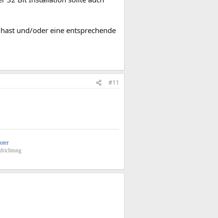
r hast und/oder eine entsprechende
#11
uter
drichtung