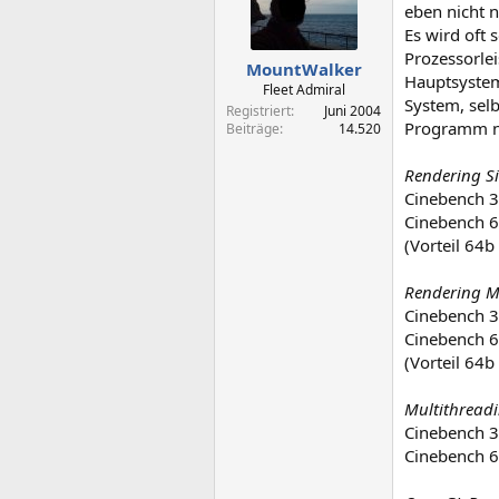
eben nicht 
Es wird oft 
Prozessorle
MountWalker
Hauptsystem
Fleet Admiral
System, sel
Registriert
Juni 2004
Programm nu
Beiträge
14.520
Rendering S
Cinebench 3
Cinebench 6
(Vorteil 64b
Rendering M
Cinebench 3
Cinebench 6
(Vorteil 64b
Multithread
Cinebench 3
Cinebench 6