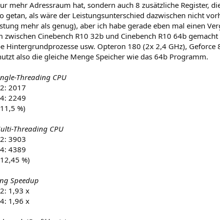
nur mehr Adressraum hat, sondern auch 8 zusätzliche Register, d
so getan, als wäre der Leistungsunterschied dazwischen nicht vo
istung mehr als genug), aber ich habe gerade eben mal einen Ver
 zwischen Cinebench R10 32b und Cinebench R10 64b gemacht - b
be Hintergrundprozesse usw. Opteron 180 (2x 2,4 GHz), Geforce
tzt also die gleiche Menge Speicher wie das 64b Programm.
ingle-Threading CPU
2: 2017
4: 2249
 11,5 %)
ulti-Threading CPU
2: 3903
4: 4389
 12,45 %)
ing Speedup
2: 1,93 x
4: 1,96 x