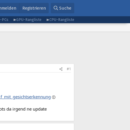
nmelden
Registrieren
Suche
g-PCs
GPU-Rangliste
CPU-Rangliste
#1
2f_mit_gesichtserkennung
bts da irgend ne update