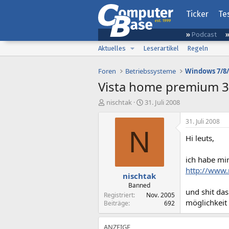
Ticker
Te
Podcast
Aktuelles
Leserartikel
Regeln
Foren
Betriebssysteme
Windows 7/8/
Vista home premium 3
E
E
nischtak
31. Juli 2008
r
r
s
s
31. Juli 2008
t
t
N
Hi leuts,
e
e
l
l
l
l
ich habe mir
e
t
http://www.
nischtak
r
a
m
Banned
und shit das
Registriert
Nov. 2005
möglichkeit
Beiträge
692