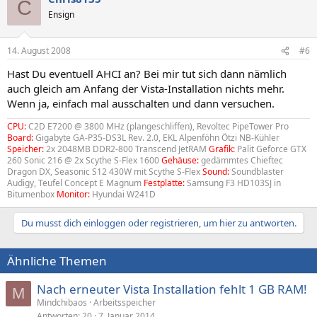
C
Ensign
14. August 2008
#6
Hast Du eventuell AHCI an? Bei mir tut sich dann nämlich
auch gleich am Anfang der Vista-Installation nichts mehr.
Wenn ja, einfach mal ausschalten und dann versuchen.
CPU:
C2D E7200 @ 3800 MHz (plangeschliffen), Revoltec PipeTower Pro
Board:
Gigabyte GA-P35-DS3L Rev. 2.0, EKL Alpenföhn Ötzi NB-Kühler
Speicher:
2x 2048MB DDR2-800 Transcend JetRAM
Grafik:
Palit Geforce GTX
260 Sonic 216 @ 2x Scythe S-Flex 1600
Gehäuse:
gedämmtes Chieftec
Dragon DX, Seasonic S12 430W mit Scythe S-Flex
Sound:
Soundblaster
Audigy, Teufel Concept E Magnum
Festplatte:
Samsung F3 HD103SJ in
Bitumenbox
Monitor:
Hyundai W241D
Du musst dich einloggen oder registrieren, um hier zu antworten.
Ähnliche Themen
Nach erneuter Vista Installation fehlt 1 GB RAM!
M
Mindchibaos
Arbeitsspeicher
Antworten
20
7. Januar 2014