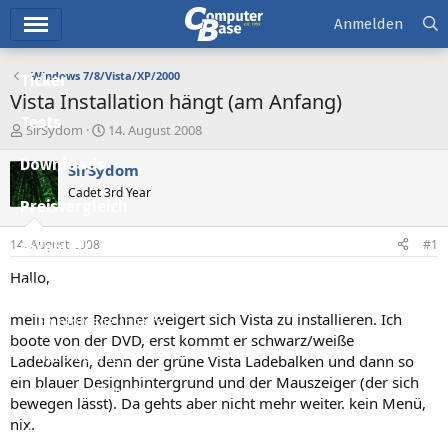
Hauptmenü
Anmelden
Windows 7/8/Vista/XP/2000
Ticker
Vista Installation hängt (am Anfang)
Tests
E
E
SirSydom
14. August 2008
r
r
Downloads
s
s
SirSydom
t
t
Cadet 3rd Year
e
e
Preisvergleich
l
l
l
l
14. August 2008
#1
Forum
e
t
r
a
Hallo,
Aktuelles
m
mein neuer Rechner weigert sich Vista zu installieren. Ich
Empfohlene Inhalte
boote von der DVD, erst kommt er schwarz/weiße
Neue Beiträge
Ladebalken, denn der grüne Vista Ladebalken und dann so
ein blauer Designhintergrund und der Mauszeiger (der sich
Neueste Aktivitäten
bewegen lässt). Da gehts aber nicht mehr weiter. kein Menü,
nix.
Leserartikel