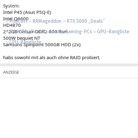
Regeln
System:
Intel P45 (Asus P5Q-E)
Intel Q6600
Podcast
RAMageddon
RTX 5000 „Deals“
HD4870
2*2GB Corsair DDR2-800 Ram
RX 9000 „Deals“
Ideale Gaming-PCs
GPU-Rangliste
500W bequiet NT
CPU-Rangliste
Samsuns Spinpoint 500GB HDD (2x)
habs sowohl mit als auch ohne RAID probiert.