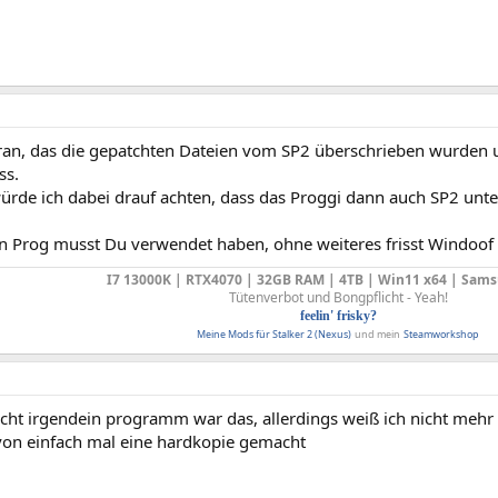
aran, das die gepatchten Dateien vom SP2 überschrieben wurden u
ss.
ürde ich dabei drauf achten, dass das Proggi dann auch SP2 unter
n Prog musst Du verwendet haben, ohne weiteres frisst Windoof k
I7 13000K | RTX4070 | 32GB RAM | 4TB | Win11 x64 | Sams
Tütenverbot und Bongpflicht - Yeah!
feelin' frisky?
Meine Mods für Stalker 2 (Nexus)
und mein
Steamworkshop
recht irgendein programm war das, allerdings weiß ich nicht meh
von einfach mal eine hardkopie gemacht