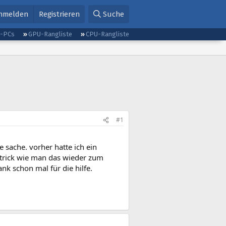
nmelden
Registrieren
Suche
g-PCs
GPU-Rangliste
CPU-Rangliste
#1
ne sache. vorher hatte ich ein
 trick wie man das wieder zum
nk schon mal für die hilfe.