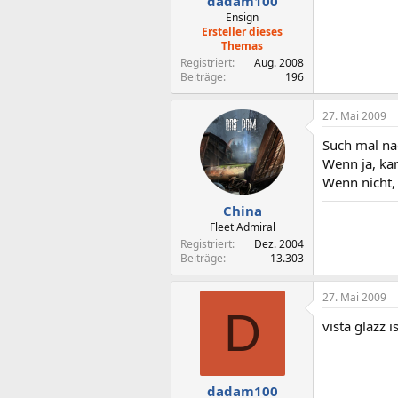
dadam100
Ensign
Ersteller dieses
Themas
Registriert
Aug. 2008
Beiträge
196
27. Mai 2009
Such mal na
Wenn ja, ka
Wenn nicht, 
China
Fleet Admiral
Registriert
Dez. 2004
Beiträge
13.303
27. Mai 2009
D
vista glazz 
dadam100