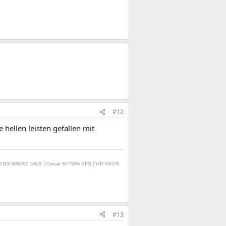
#12
e hellen leisten gefallen mit
|
|
 RX 6900XT 16GB
Corsair SF750W SFX
WD SN570
#13