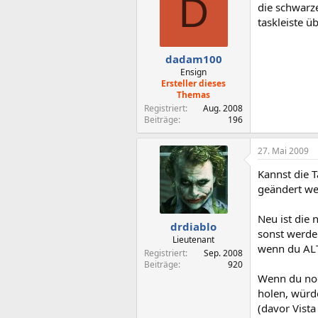
D
die schwarze
taskleiste ü
dadam100
Ensign
Ersteller dieses
Themas
Registriert
Aug. 2008
Beiträge
196
27. Mai 2009
Kannst die T
geändert we
Neu ist die 
drdiablo
sonst werde
Lieutenant
wenn du ALT
Registriert
Sep. 2008
Beiträge
920
Wenn du noc
holen, würd
(davor Vista