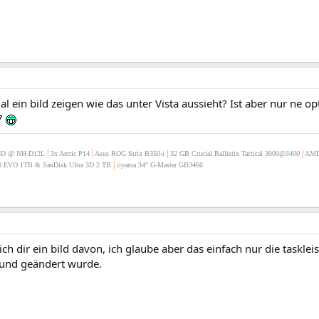
l ein bild zeigen wie das unter Vista aussieht? Ist aber nur ne o
W7
|
|
|
|
3D @ NH-D12L
3x Arctic P14
Asus ROG Strix B350-i
32 GB Crucial Ballistix Tactical 3000
@3400
AMD
|
 EVO 1TB & SanDisk Ultra 3D 2 TB
iiyama 34" G-Master GB3466
ich dir ein bild davon, ich glaube aber das einfach nur die taskl
rund geändert wurde.