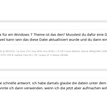
s für ein Windows 7 Theme ist das den? Musstest du dafür eine D
eil kann sein das diese Datei aktuallisiert wurde und du dann ein
|
|
|
|
3D @ NH-D12L
3x Arctic P14
Asus ROG Strix B350-i
32 GB Crucial Ballistix Tactical 3000
@3400
AMD
|
 EVO 1TB & SanDisk Ultra 3D 2 TB
iiyama 34" G-Master GB3466
e schnelle antwort. ich habe damals glaube die datein unter dem
nnte ich dann verwenden. wenn ich die jetzt aber aufmachen will