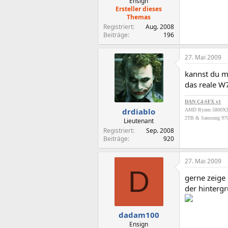
Ensign
Ersteller dieses
Themas
Registriert
Aug. 2008
Beiträge
196
27. Mai 2009
kannst du ma
das reale 
DAN C4-SFX v1
drdiablo
AMD Ryzen 5800X
2TB & Samsung 970
Lieutenant
Registriert
Sep. 2008
Beiträge
920
27. Mai 2009
D
gerne zeige 
der hinterg
dadam100
Ensign