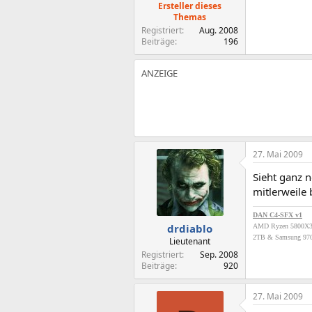
Ersteller dieses
Themas
Registriert
Aug. 2008
Beiträge
196
27. Mai 2009
Sieht ganz n
mitlerweile 
DAN C4-SFX v1
drdiablo
AMD Ryzen 5800X
2TB & Samsung 970
Lieutenant
Registriert
Sep. 2008
Beiträge
920
27. Mai 2009