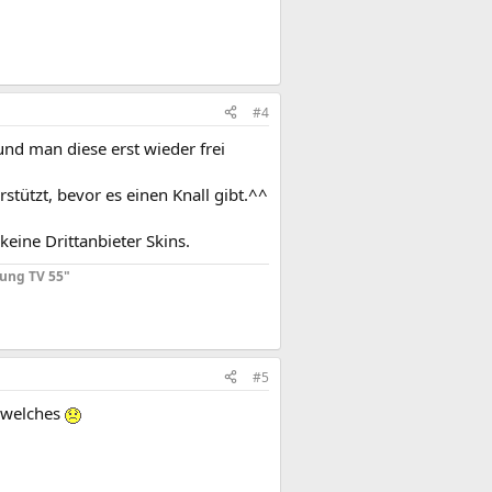
#4
nd man diese erst wieder frei
stützt, bevor es einen Knall gibt.^^
eine Drittanbieter Skins.
ung TV 55"
#5
r welches