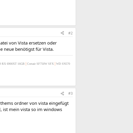
#2
atei von Vista ersetzen oder
e neue benötigst für Vista.
|
|
 RX 6900XT 16GB
Corsair SF750W SFX
WD SN570
#3
 thems ordner von vista eingefügt
, ist mein vista so im windows