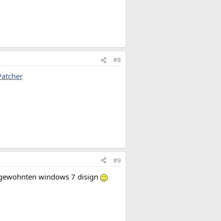
#8
atcher
#9
im gewohnten windows 7 disign