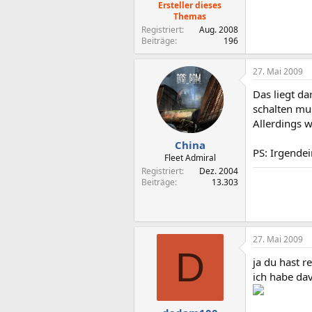
Ersteller dieses
Themas
Registriert
Aug. 2008
Beiträge
196
27. Mai 2009
Das liegt d
schalten mu
Allerdings w
China
PS: Irgendei
Fleet Admiral
Registriert
Dez. 2004
Beiträge
13.303
27. Mai 2009
D
ja du hast 
ich habe da