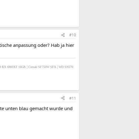
#10
ptische anpassung oder? Hab ja hier
|
|
 RX 6900XT 16GB
Corsair SF750W SFX
WD SN570
#11
eiste unten blau gemacht wurde und