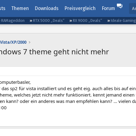
sts
Themen
Downloads
Preisvergleich
Forum
A
RAMageddon
RTX 5000 „Deals“
RX 9000 „Deals“
Ideale Gamin
Vista/XP/2000
 windows 7 theme geht nicht mehr
computerbasler,
das sp2 für vista installiert und es geht eig. auch alles bis auf ei
heme, welches jetzt nicht mehr funktioniert. kennt jemand einen
en kann? oder ein anderes was man empfehlen kann? ... vielen da
100