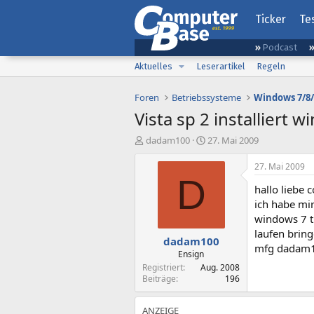
Ticker
Te
Podcast
Aktuelles
Leserartikel
Regeln
Foren
Betriebssysteme
Windows 7/8/
Vista sp 2 installiert
E
E
dadam100
27. Mai 2009
r
r
s
s
27. Mai 2009
t
t
D
hallo liebe 
e
e
l
l
ich habe mir 
l
l
windows 7 t
e
t
laufen bring
dadam100
r
a
mfg dadam
m
Ensign
Registriert
Aug. 2008
Beiträge
196