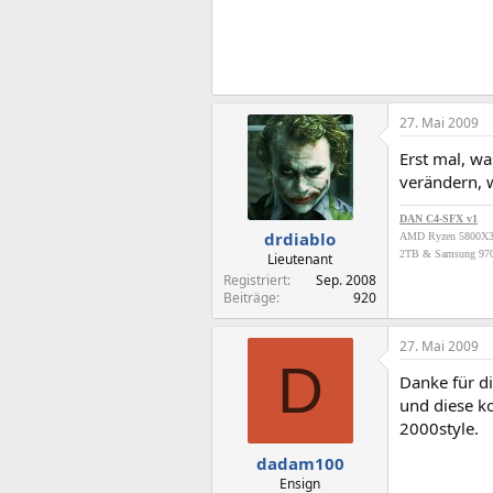
27. Mai 2009
Erst mal, wa
verändern, w
DAN C4-SFX v1
drdiablo
AMD Ryzen 5800X
2TB & Samsung 970
Lieutenant
Registriert
Sep. 2008
Beiträge
920
27. Mai 2009
D
Danke für di
und diese ko
2000style.
dadam100
Ensign