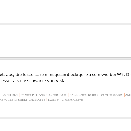
ett aus, die leiste schein insgesamt eckiger zu sein wie bei W7. Di
besser als die schwarze von Vista.
|
|
|
|
3D @ NH-D12L
3x Arctic P14
Asus ROG Strix B350-i
32 GB Crucial Ballistix Tactical 3000
@3400
AMD
|
 EVO 1TB & SanDisk Ultra 3D 2 TB
iiyama 34" G-Master GB3466