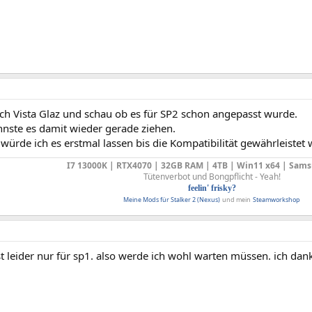
ch Vista Glaz und schau ob es für SP2 schon angepasst wurde.
nnste es damit wieder gerade ziehen.
würde ich es erstmal lassen bis die Kompatibilität gewährleistet 
I7 13000K | RTX4070 | 32GB RAM | 4TB | Win11 x64 | Sams
Tütenverbot und Bongpflicht - Yeah!
feelin' frisky?
Meine Mods für Stalker 2 (Nexus)
und mein
Steamworkshop
ist leider nur für sp1. also werde ich wohl warten müssen. ich dan