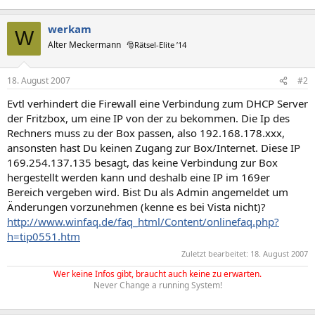
werkam
W
Alter Meckermann
🎅Rätsel-Elite ’14
18. August 2007
#2
Evtl verhindert die Firewall eine Verbindung zum DHCP Server
der Fritzbox, um eine IP von der zu bekommen. Die Ip des
Rechners muss zu der Box passen, also 192.168.178.xxx,
ansonsten hast Du keinen Zugang zur Box/Internet. Diese IP
169.254.137.135 besagt, das keine Verbindung zur Box
hergestellt werden kann und deshalb eine IP im 169er
Bereich vergeben wird. Bist Du als Admin angemeldet um
Änderungen vorzunehmen (kenne es bei Vista nicht)?
http://www.winfaq.de/faq_html/Content/onlinefaq.php?
h=tip0551.htm
Zuletzt bearbeitet:
18. August 2007
Wer keine Infos gibt, braucht auch keine zu erwarten.
Never Change a running System!