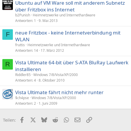
Ubuntu auf VM Ware soll mit anderem Subnetz
über Fritzbox ins Internet
b2Punish
Heimnetzwerke und Internethardware
Antworten
1
9. Mai 2013
neue Fritzbox - keine Internetverbindung mit
F
WLAN
fruttis
Heimnetzwerke und Internethardware
Antworten
14
17. März 2012
Vista Ultimate 64-bit über S-ATA BluRay Laufwerk
R
installieren
Riddler85
Windows 7/8/Vista/XP/2000
Antworten
4
8. Oktober 2010
Vista Ultimate fährt nicht mehr runter
$ch4pse
Windows 7/8/Vista/XP/2000
Antworten
2
1. Juni 2009
Facebook
X (Twitter)
Bluesky
Reddit
WhatsApp
E-Mail
Link
Teilen: