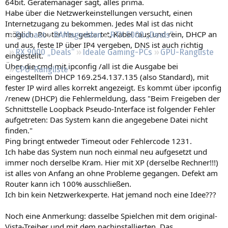
64bit. Gerätemanager sagt, alles prima.
Regeln
Habe über die Netzwerkeinstellungen versucht, einen
Internetzugang zu bekommen. Jedes Mal ist das nicht
möglich. Router neu gestartet, Kabel raus und rein, DHCP an
Podcast
RAMageddon
RTX 5000 „Deals“
und aus, feste IP über IP4 vergeben, DNS ist auch richtig
RX 9000 „Deals“
Ideale Gaming-PCs
GPU-Rangliste
eingestellt.
Über die cmd mit ipconfig /all ist die Ausgabe bei
CPU-Rangliste
eingestelltem DHCP 169.254.137.135 (also Standard), mit
fester IP wird alles korrekt angezeigt. Es kommt über ipconfig
/renew (DHCP) die Fehlermeldung, dass "Beim Freigeben der
Schnittstelle Loopback Pseudo-Interface ist folgender Fehler
aufgetreten: Das System kann die angegebene Datei nicht
finden."
Ping bringt entweder Timeout oder Fehlercode 1231.
Ich habe das System nun noch einmal neu aufgesetzt und
immer noch derselbe Kram. Hier mit XP (derselbe Rechner!!!)
ist alles von Anfang an ohne Probleme gegangen. Defekt am
Router kann ich 100% ausschließen.
Ich bin kein Netzwerkexperte. Hat jemand noch eine Idee???
Noch eine Anmerkung: dasselbe Spielchen mit dem original-
Vista-Treiber und mit dem nachinstallierten. Das