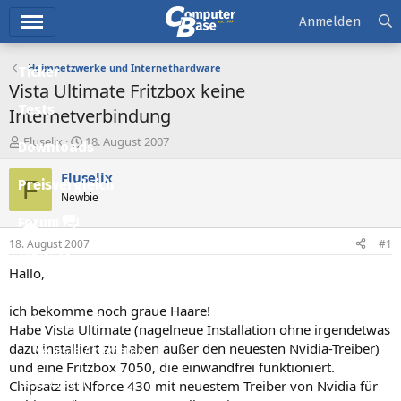
Hauptmenü
Anmelden
Heimnetzwerke und Internethardware
Ticker
Vista Ultimate Fritzbox keine
Tests
Internetverbindung
E
E
Fluselix
18. August 2007
Downloads
r
r
s
s
Fluselix
F
Preisvergleich
t
t
Newbie
e
e
l
l
Forum
l
l
18. August 2007
#1
e
t
Aktuelles
r
a
Hallo,
m
Empfohlene Inhalte
ich bekomme noch graue Haare!
Neue Beiträge
Habe Vista Ultimate (nagelneue Installation ohne irgendetwas
dazu installiert zu haben außer den neuesten Nvidia-Treiber)
Neueste Aktivitäten
und eine Fritzbox 7050, die einwandfrei funktioniert.
Leserartikel
Chipsatz ist Nforce 430 mit neuestem Treiber von Nvidia für