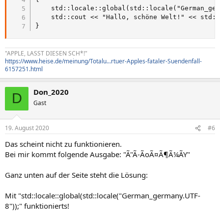
    std::locale::global(std::locale("German_ger
    std::cout << "Hallo, schöne Welt!" << std::
}
"APPLE, LASST DIESEN SCH*!"
https://www.heise.de/meinung/Totalu...rtuer-Apples-fataler-Suendenfall-
6157251.html
Don_2020
D
Gast
19. August 2020
#6
Das scheint nicht zu funktionieren.
Bei mir kommt folgende Ausgabe: "Ã"Ã-ÃoÃ¤Ã¶Ã¼ÃY"
Ganz unten auf der Seite steht die Lösung:
Mit "std::locale::global(std::locale("German_germany.UTF-
8"));" funktionierts!