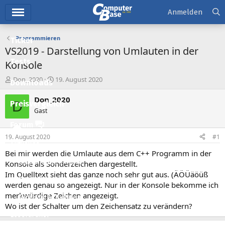
Hauptmenü
Anmelden
Programmieren
Ticker
VS2019 - Darstellung von Umlauten in der
Tests
Konsole
E
E
Don_2020
19. August 2020
Downloads
r
r
s
s
Don_2020
D
Preisvergleich
t
t
Gast
e
e
l
l
Forum
l
l
19. August 2020
#1
e
t
Aktuelles
r
a
Bei mir werden die Umlaute aus dem C++ Programm in der
m
Empfohlene Inhalte
Konsole als Sonderzeichen dargestellt.
Im Quelltext sieht das ganze noch sehr gut aus. (ÄÖÜäöüß
Neue Beiträge
werden genau so angezeigt. Nur in der Konsole bekomme ich
merkwürdige Zeichen angezeigt.
Neueste Aktivitäten
Wo ist der Schalter um den Zeichensatz zu verändern?
Leserartikel