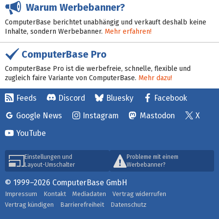
Warum Werbebanner?
ComputerBase berichtet unabhängig und verkauft deshalb keine
Inhalte, sondern Werbebanner.
Mehr erfahren!
ComputerBase Pro
ComputerBase Pro ist die werbefreie, schnelle, flexible und
zugleich faire Variante von ComputerBase.
Mehr dazu!
Feeds
Discord
Bluesky
Facebook
Google News
Instagram
Mastodon
X
YouTube
Einstellungen und
Probleme mit einem
Layout-Umschalter
Werbebanner?
© 1999–2026 ComputerBase GmbH
Impressum
Kontakt
Mediadaten
Vertrag widerrufen
Vertrag kündigen
Barrierefreiheit
Datenschutz