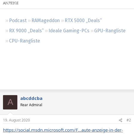
Regeln
Podcast
RAMageddon
RTX 5000 „Deals“
RX 9000 „Deals“
Ideale Gaming-PCs
GPU-Rangliste
CPU-Rangliste
abcddcba
A
Rear Admiral
19. August 2020
#2
https://social.msdn.microsoft.com/F...aute-anzeige-in-der-