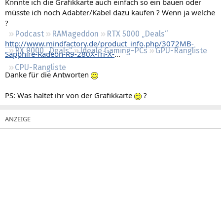
Könnte ich die Grafikkarte auch einfach so ein bauen oder
Regeln
müsste ich noch Adabter/Kabel dazu kaufen ? Wenn ja welche
?
Podcast
RAMageddon
RTX 5000 „Deals“
http://www.mindfactory.de/product_info.php/3072MB-
RX 9000 „Deals“
Ideale Gaming-PCs
GPU-Rangliste
Sapphire-Radeon-R9-280X-Tri-X-
...
CPU-Rangliste
Danke für die Antworten
PS: Was haltet ihr von der Grafikkarte
?