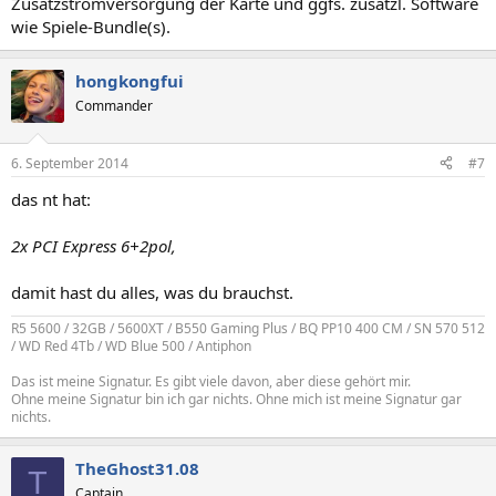
Zusatzstromversorgung der Karte und ggfs. zusätzl. Software
wie Spiele-Bundle(s).
hongkongfui
Commander
6. September 2014
#7
das nt hat:
2x PCI Express 6+2pol,
damit hast du alles, was du brauchst.
R5 5600 / 32GB / 5600XT / B550 Gaming Plus / BQ PP10 400 CM / SN 570 512
/ WD Red 4Tb / WD Blue 500 / Antiphon
Das ist meine Signatur. Es gibt viele davon, aber diese gehört mir.
Ohne meine Signatur bin ich gar nichts. Ohne mich ist meine Signatur gar
nichts.
TheGhost31.08
T
Captain