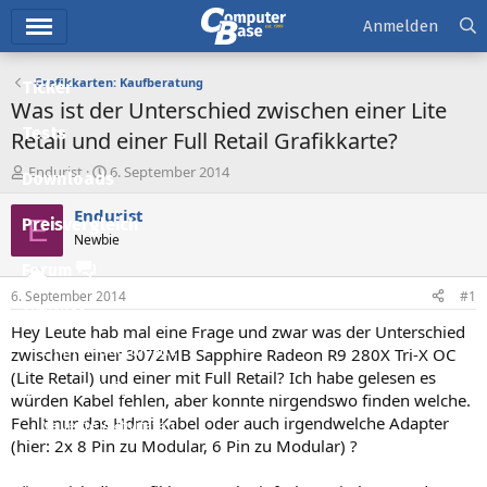
Hauptmenü
Anmelden
Grafikkarten: Kaufberatung
Ticker
Was ist der Unterschied zwischen einer Lite
Tests
Retail und einer Full Retail Grafikkarte?
E
E
Endurist
6. September 2014
Downloads
r
r
s
s
Endurist
E
Preisvergleich
t
t
Newbie
e
e
l
l
Forum
l
l
6. September 2014
#1
e
t
Aktuelles
r
a
Hey Leute hab mal eine Frage und zwar was der Unterschied
m
Empfohlene Inhalte
zwischen einer 3072MB Sapphire Radeon R9 280X Tri-X OC
(Lite Retail) und einer mit Full Retail? Ich habe gelesen es
Neue Beiträge
würden Kabel fehlen, aber konnte nirgendswo finden welche.
Fehlt nur das Hdmi Kabel oder auch irgendwelche Adapter
Neueste Aktivitäten
(hier: 2x 8 Pin zu Modular, 6 Pin zu Modular) ?
Leserartikel