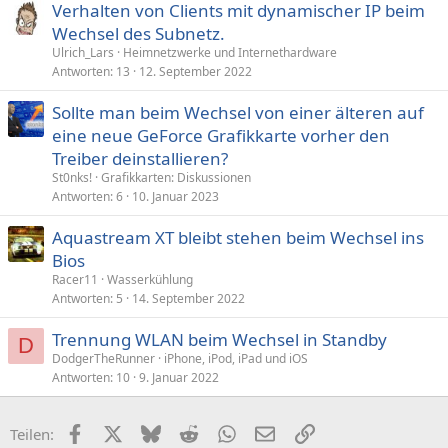
Verhalten von Clients mit dynamischer IP beim
Wechsel des Subnetz.
Ulrich_Lars
Heimnetzwerke und Internethardware
Antworten
13
12. September 2022
Sollte man beim Wechsel von einer älteren auf
eine neue GeForce Grafikkarte vorher den
Treiber deinstallieren?
St0nks!
Grafikkarten: Diskussionen
Antworten
6
10. Januar 2023
Aquastream XT bleibt stehen beim Wechsel ins
Bios
Racer11
Wasserkühlung
Antworten
5
14. September 2022
Trennung WLAN beim Wechsel in Standby
D
DodgerTheRunner
iPhone, iPod, iPad und iOS
Antworten
10
9. Januar 2022
Facebook
X (Twitter)
Bluesky
Reddit
WhatsApp
E-Mail
Link
Teilen: