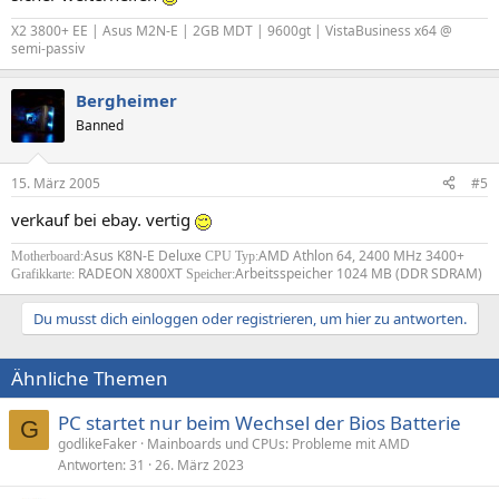
X2 3800+ EE | Asus M2N-E | 2GB MDT | 9600gt | VistaBusiness x64 @
semi-passiv
Bergheimer
Banned
15. März 2005
#5
verkauf bei ebay. vertig
Asus K8N-E Deluxe
AMD Athlon 64, 2400 MHz 3400+
Motherboard:
CPU Typ:
RADEON X800XT
Arbeitsspeicher 1024 MB (DDR SDRAM)
Grafikkarte:
Speicher:
Du musst dich einloggen oder registrieren, um hier zu antworten.
Ähnliche Themen
PC startet nur beim Wechsel der Bios Batterie
G
godlikeFaker
Mainboards und CPUs: Probleme mit AMD
Antworten
31
26. März 2023