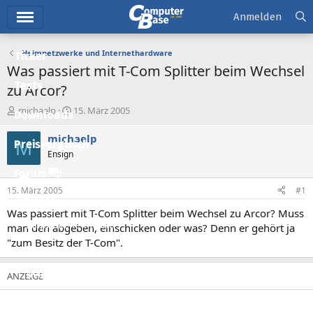
Hauptmenü
Anmelden
Heimnetzwerke und Internethardware
Ticker
Was passiert mit T-Com Splitter beim Wechsel
Tests
zu Arcor?
E
E
michaelp
15. März 2005
Downloads
r
r
s
s
michaelp
M
Preisvergleich
t
t
Ensign
e
e
l
l
Forum
l
l
15. März 2005
#1
e
t
Aktuelles
r
a
Was passiert mit T-Com Splitter beim Wechsel zu Arcor? Muss
m
Empfohlene Inhalte
man den abgeben, einschicken oder was? Denn er gehört ja
"zum Besitz der T-Com".
Neue Beiträge
Neueste Aktivitäten
Leserartikel