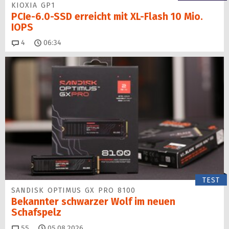
KIOXIA GP1
PCIe-6.0-SSD erreicht mit XL-Flash 10 Mio.
IOPS
Kommentare
4
06:34
TEST
SANDISK OPTIMUS GX PRO 8100
Bekannter schwarzer Wolf im neuen
Schafspelz
Kommentare
55
05.08.2026