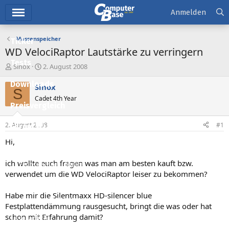
Hauptmenü
Anmelden
Massenspeicher
Ticker
WD VelociRaptor Lautstärke zu verringern
Tests
E
E
Sinox
2. August 2008
r
r
Downloads
s
s
Sinox
S
t
t
Cadet 4th Year
e
e
Preisvergleich
l
l
l
l
2. August 2008
#1
Forum
e
t
r
a
Hi,
Aktuelles
m
ich wollte euch fragen was man am besten kauft bzw.
Empfohlene Inhalte
verwendet um die WD VelociRaptor leiser zu bekommen?
Neue Beiträge
Habe mir die Silentmaxx HD-silencer blue
Neueste Aktivitäten
Festplattendämmung rausgesucht, bringt die was oder hat
schon mit Erfahrung damit?
Leserartikel