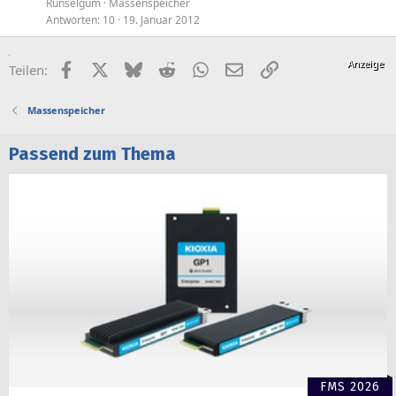
Runselgum
Massenspeicher
Antworten
10
19. Januar 2012
Facebook
X (Twitter)
Bluesky
Reddit
WhatsApp
E-Mail
Link
Teilen:
Massenspeicher
Passend zum Thema
FMS 2026