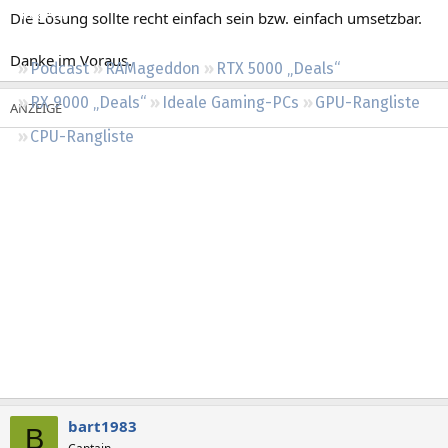
Regeln
Die Lösung sollte recht einfach sein bzw. einfach umsetzbar.
Danke im Voraus.
Podcast
RAMageddon
RTX 5000 „Deals“
RX 9000 „Deals“
Ideale Gaming-PCs
GPU-Rangliste
CPU-Rangliste
bart1983
B