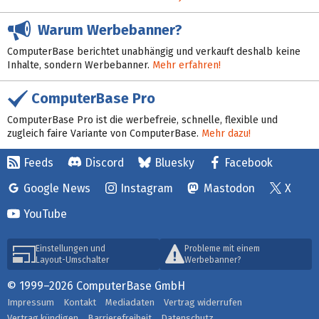
Warum Werbebanner?
ComputerBase berichtet unabhängig und verkauft deshalb keine
Inhalte, sondern Werbebanner.
Mehr erfahren!
ComputerBase Pro
ComputerBase Pro ist die werbefreie, schnelle, flexible und
zugleich faire Variante von ComputerBase.
Mehr dazu!
Feeds
Discord
Bluesky
Facebook
Google News
Instagram
Mastodon
X
YouTube
Einstellungen und
Probleme mit einem
Layout-Umschalter
Werbebanner?
© 1999–2026 ComputerBase GmbH
Impressum
Kontakt
Mediadaten
Vertrag widerrufen
Vertrag kündigen
Barrierefreiheit
Datenschutz