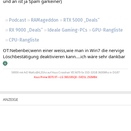
und an ist ja Spam garkeiner)
Regeln
Podcast
RAMageddon
RTX 5000 „Deals“
RX 9000 „Deals“
Ideale Gaming-PCs
GPU-Rangliste
CPU-Rangliste
OT:Nebenbei;wenn einer weiss,wie man in Win7 die nervige
Löschbestätigung deaktivieren kann....ich wäre sehr dankbar
5900X mit AiO WaKü@4,2Ghz auf Asus Crosshair VII X470-5x SSD-32GB 3600Mhz in DG87
Asus Prime 9070 XT---LG 39GS95QE--SVDSL 250MBit