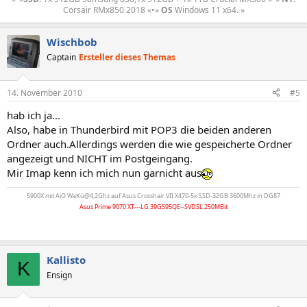
Corsair RMx850 2018 «•»
OS
Windows 11 x64. »​
Wischbob
Captain
Ersteller dieses Themas
14. November 2010
#5
hab ich ja...
Also, habe in Thunderbird mit POP3 die beiden anderen
Ordner auch.Allerdings werden die wie gespeicherte Ordner
angezeigt und NICHT im Postgeingang.
Mir Imap kenn ich mich nun garnicht aus
5900X mit AiO WaKü@4,2Ghz auf Asus Crosshair VII X470-5x SSD-32GB 3600Mhz in DG87
Asus Prime 9070 XT---LG 39GS95QE--SVDSL 250MBit
Kallisto
K
Ensign