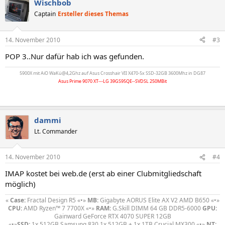
Wischbob
Captain
Ersteller dieses Themas
14. November 2010
#3
POP 3..Nur dafür hab ich was gefunden.
5900X mit AiO WaKü@4,2Ghz auf Asus Crosshair VII X470-5x SSD-32GB 3600Mhz in DG87
Asus Prime 9070 XT---LG 39GS95QE--SVDSL 250MBit
dammi
Lt. Commander
14. November 2010
#4
IMAP kostet bei web.de (erst ab einer Clubmitgliedschaft
möglich)
«
Case:
Fractal Design R5 «•»
MB:
Gigabyte AORUS Elite AX V2 AMD B650 «•»
CPU:
AMD Ryzen™ 7 7700X «•»
RAM:
G.Skill DIMM 64 GB DDR5-6000
GPU:
Gainward GeForce RTX 4070 SUPER 12GB
«•»
SSD:
1x 512GB Samsung 830,1x 512GB + 1x 1TB Crucial MX300 «•»
NT: