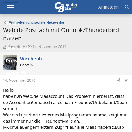
Hauptmenü
Anmelden
Webseiten und soziale Netzwerke
Ticker
Web.de Postfach mit Outlook/Thunderbird
Tests
nutzen
E
E
Wischbob
14. November 2010
Downloads
r
r
s
s
Wischbob
Preisvergleich
t
t
Captain
e
e
l
l
Forum
l
l
14. November 2010
#1
e
t
Aktuelles
r
a
Hallo,
m
Empfohlene Inhalte
habe nen Web.de Mailaccount.Das Problem hierbei ist, dass
de Account automatisch alles nach Freunde/Unbekannt/Spam
Neue Beiträge
sortiert.
Wenn ich jetzt nen externes Mailprogramm nehme, zeigt mir
Neueste Aktivitäten
das immer nur die "Freunde"Mails an.
Leserartikel
Möchte aber gern extern Zugriff auf alle Mails haben(z.B.ab