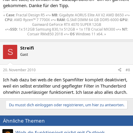
gekommen. Danke für den Tipp.
«
Case:
Fractal Design R5 «•»
MB:
Gigabyte AORUS Elite AX V2 AMD B650 «•»
CPU:
AMD Ryzen™ 7 7700X «•»
RAM:
G.Skill DIMM 64 GB DDR5-6000
GPU:
Gainward GeForce RTX 4070 SUPER 12GB
«•»
SSD:
1x 512GB Samsung 830,1x 512GB + 1x 1TB Crucial MX300 «•»
NT:
Corsair RMx850 2018 «•»
OS
Windows 11 x64. »​
Streifi
S
Gast
20. November 2010
#8
Ich hab dazu bei web.de den Spamfilter komplett deaktiviert,
weil ein selbst erstellter und gepflegter Filter in Thunderbird
ohnehin zuverlässiger funktioniert. Ich lasse also alles durch.
Du musst dich einloggen oder registrieren, um hier zu antworten.
Ähnliche Themen
Web.de funktioniert nicht mit Outlook,