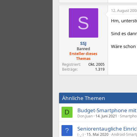
12. August 200
S
Hm, unterst
Sind es dann
SSJ
Wäre schon 
Banned
Ersteller dieses
Themas
Registriert
Okt. 2005
Beiträge
1.319
Ähnliche Themen
Budget-Smartphone mit 
D
Don.Juan
14. Juni 2021
Smartphon
Seniorentaugliche Einric
?
(-_-)
15. Mai 2020
Android-Smart