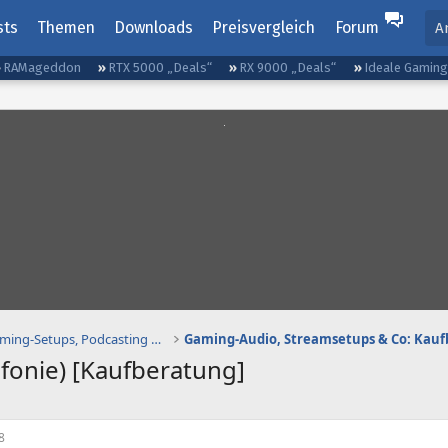
sts
Themen
Downloads
Preisvergleich
Forum
A
RAMageddon
RTX 5000 „Deals“
RX 9000 „Deals“
Ideale Gamin
Gaming-Audio, Streaming-Setups, Podcasting etc.
fonie) [Kaufberatung]
8