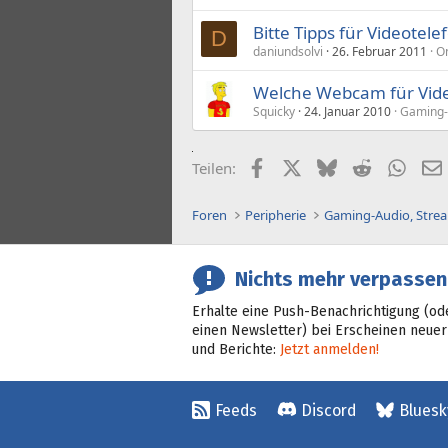
Bitte Tipps für Videotele
D
daniundsolvi
26. Februar 2011
On
Welche Webcam für Vide
Squicky
24. Januar 2010
Gaming-A
Facebook
X (Twitter)
Bluesky
Reddit
What
Teilen:
Foren
Peripherie
Nichts mehr verpassen
Erhalte eine Push-Benachrichtigung (od
einen Newsletter) bei Erscheinen neuer
und Berichte:
Jetzt anmelden!
Feeds
Discord
Bluesk