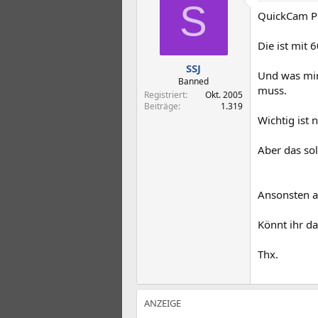
t
t
S
QuickCam Pr
e
e
l
l
l
l
Die ist mit 
e
t
SSJ
r
a
Und was mir
m
Banned
muss.
Registriert
Okt. 2005
Beiträge
1.319
Wichtig ist 
Aber das sol
Ansonsten al
Könnt ihr d
Thx.