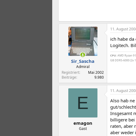
11. August 200
ich habe da 
Logitech. Bi
CPU:
AMD Ryzan 9 99
Sir_Sascha
GB DDR5-6000 (2x 1
Admiral
Registriert
Mai 2002
Beiträge
9.980
11. August 200
E
Also hab ne 
gut/schlecht
Insgesamt m
billigere be
emagon
raten, aber
Gast
aber weder 