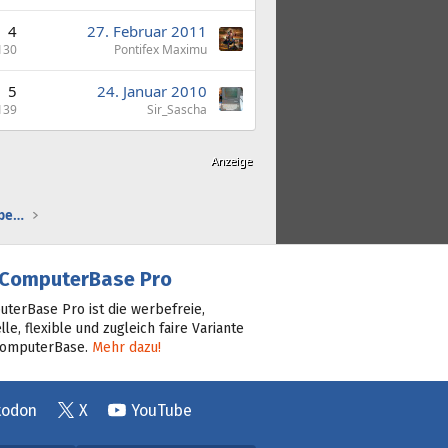
4
27. Februar 2011
130
Pontifex Maximu
5
24. Januar 2010
139
Sir_Sascha
Gaming-Audio, Streamsetups & Co: Kaufberatung
ComputerBase Pro
terBase Pro ist die werbefreie,
lle, flexible und zugleich faire Variante
ComputerBase.
Mehr dazu!
todon
X
YouTube