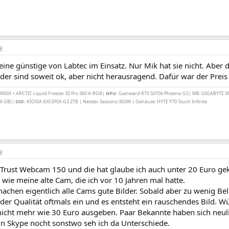
8
eine günstige von Labtec im Einsatz. Nur Mik hat sie nicht. Aber
lder sind soweit ok, aber nicht herausragend. Dafür war der Prei
00X + ARCTIC Liquid Freezer III Pro 360 A-RGB|
GPU:
Gainward RTX 5070ti Phoenix GS| MB: GIGABYTE X
6 GB)|
SSD:
KIOXIA-EXCERIA G3 2TB | Netztei: Seasonic 850W | Gehäuse: HYTE Y70 Touch Infinite
8
Trust Webcam 150 und die hat glaube ich auch unter 20 Euro gekos
 wie meine alte Cam, die ich vor 10 Jahren mal hatte.
achen eigentlich alle Cams gute Bilder. Sobald aber zu wenig Be
i der Qualität oftmals ein und es entsteht ein rauschendes Bild. W
 nicht mehr wie 30 Euro ausgeben. Paar Bekannte haben sich neul
in Skype nocht sonstwo seh ich da Unterschiede.