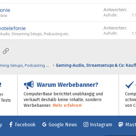
fonie
Antworten
Aufrufe
1.
line
otelefonie
Antworten
Aufrufe
1.
udio, Streaming-Setups, Podcasting etc.
sApp
E-Mail
Link
Gaming-Audio, Streaming-Setups, Podcasting etc.
Warum Werbebanner?
!
ComputerBase berichtet unabhängig und
Compu
er
verkauft deshalb keine Inhalte, sondern
schne
 Tests
Werbebanner.
Mehr erfahren!
von 
y
Facebook
Google News
Instagram
Mas