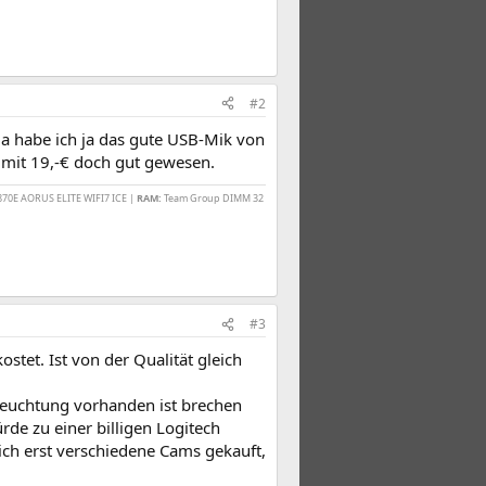
#2
 da habe ich ja das gute USB-Mik von
s mit 19,-€ doch gut gewesen.
870E AORUS ELITE WIFI7 ICE |
RAM:
Team Group DIMM 32
#3
tet. Ist von der Qualität gleich
leuchtung vorhanden ist brechen
ürde zu einer billigen Logitech
ich erst verschiedene Cams gekauft,