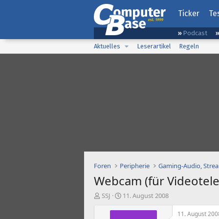
Ticker
Te
Podcast
Aktuelles
Leserartikel
Regeln
Foren
Peripherie
Webcam (für Videotele
E
E
SSJ
11. August 2008
r
r
s
s
11. August 200