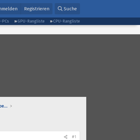
nmelden
Registrieren
Suche
g-PCs
GPU-Rangliste
CPU-Rangliste
Gaming-Audio, Streamsetups & Co: Kaufberatung
#1