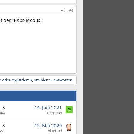
#4
AF) den 30fps-Modus?
 oder registrieren, um hier zu antworten.
3
14. Juni 2021
D
344
Don.Juan
8
15. Mai 2020
557
blueGod