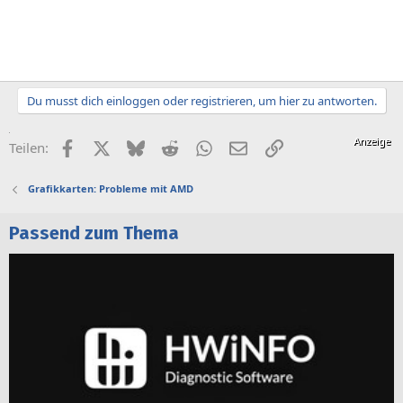
Du musst dich einloggen oder registrieren, um hier zu antworten.
Facebook
X (Twitter)
Bluesky
Reddit
WhatsApp
E-Mail
Link
Teilen:
Grafikkarten: Probleme mit AMD
Passend zum Thema