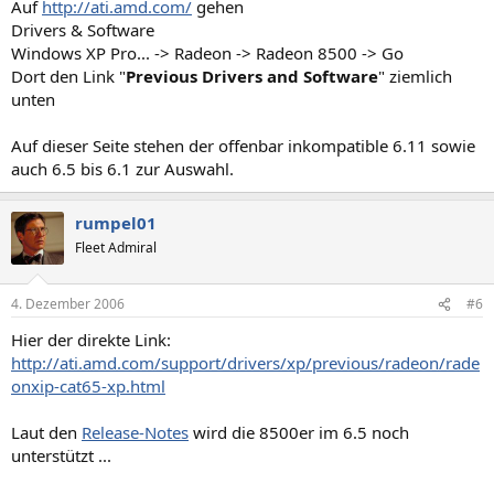
Auf
http://ati.amd.com/
gehen
Drivers & Software
Windows XP Pro... -> Radeon -> Radeon 8500 -> Go
Dort den Link "
Previous Drivers and Software
" ziemlich
unten
Auf dieser Seite stehen der offenbar inkompatible 6.11 sowie
auch 6.5 bis 6.1 zur Auswahl.
rumpel01
Fleet Admiral
4. Dezember 2006
#6
Hier der direkte Link:
http://ati.amd.com/support/drivers/xp/previous/radeon/rade
onxip-cat65-xp.html
Laut den
Release-Notes
wird die 8500er im 6.5 noch
unterstützt ...