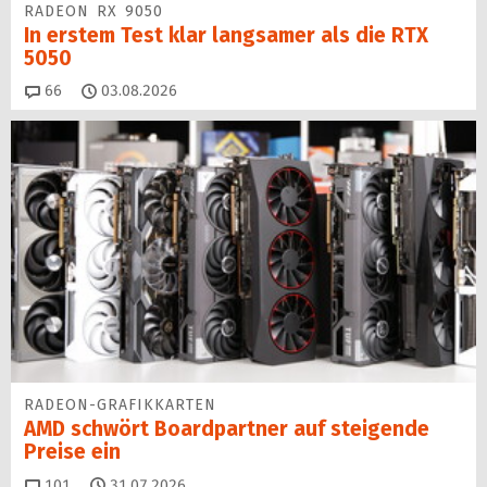
RADEON RX 9050
In erstem Test klar langsamer als die RTX
5050
Kommentare
66
03.08.2026
RADEON-GRAFIKKARTEN
AMD schwört Boardpartner auf steigende
Preise ein
Kommentare
101
31.07.2026