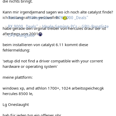
die nichts bringt.
Regeln
Kann mir irgendjemand sagen wo ich noch alte catalyst finde?
ich bin langsam am verzweifeln.
Podcast
RAMageddon
RTX 5000 „Deals“
RX 9000 „Deals“
Ideale Gaming-PCs
GPU-Rangliste
habe gerade den orginal treiber von hercules drauf der ist
allerdings von 2001
CPU-Rangliste
beim installieren von catalyst 6.11 kommt diese
fehlermeldung:
'setup did not find a driver compatible with your corrent
hardware or operating system'
meine plattform:
windows xp, amd athlon 1700+, 1024 arbeitsspeicher,gk
hercules 8500 le,
Lg Oneslaught
hab für jeden typ ein offenes ohr