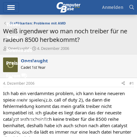
Hauptmenü
Anmelden
Grafikkarten: Probleme mit AMD
Ticker
Weiß irgendwer wo man noch treiber für ne
Tests
radeon 8500 herbekommt?
E
E
Oneslaught
4. Dezember 2006
Downloads
r
r
s
s
Oneslaught
O
Preisvergleich
t
t
Cadet 1st Year
e
e
l
l
Forum
l
l
4. Dezember 2006
#1
e
t
Aktuelles
r
a
Ich hab ein verdammtes problem, ich kann keine neueren
m
Empfohlene Inhalte
spiele mehr spielen(z.b. call of duty 2), da dann die
fehlermeldung kommt das mein grafik treiber nicht
Neue Beiträge
kompatibel ist. ich glaube es liegt daran das der neueste
catalyst wahrscheinlich keine treiber für die 8500 reihe
Neueste Aktivitäten
beinhaltet, deshalb habe ich auch schon nach alten catalyst
Leserartikel
gesucht, doch da lädt es immer nur eine leach datei herunter