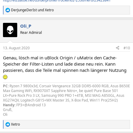
http://eu.battle.net/d3/de/profile/Trocken02-2536/hero/23423841
DerJungeDerIst
und
Xetro
R
e
a
Oli_P
k
t
Rear Admiral
i
o
n
13. August 2020
#10
e
n
Genau, lösch mal in uBlock Origin / uMatrix den Cache-
:
Speicher der Filter-Listen und lade diese neu rein. Kann
passieren, dass die Teile mal spinnen nach längerer Nutzung
PC:
Ryzen 7 9800x3d, Corsair Vengeance 32GB DDR5-6000 RGB, Asus B650E
Max Gaming WiFi, RX9070XT Sapphire Nitro+, be quiet! Pure Base 501
LX+Pure Rock Pro 3 LX, Samsung 990 PRO 1+4TB, MSI MAG A850GL, Asus
XG27AQV, Logitech G815+MX Master 3S, X-Box Pad, Win11 Pro(25H2)
Handy:
FP3+@Android 13
Gruß,
Oli
Xetro
R
e