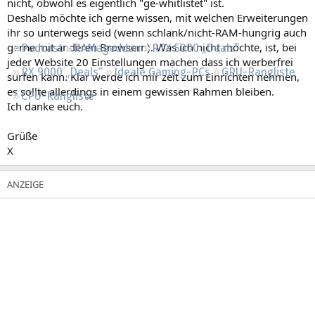
nicht, obwohl es eigentlich "ge-whitlistet" ist.
Regeln
Deshalb möchte ich gerne wissen, mit welchen Erweiterungen
ihr so unterwegs seid (wenn schlank/nicht-RAM-hungrig auch
gerne mit anderen Browsern). Was ich nicht möchte, ist, bei
Podcast
RAMageddon
RTX 5000 „Deals“
jeder Website 20 Einstellungen machen dass ich werberfrei
RX 9000 „Deals“
Ideale Gaming-PCs
GPU-Rangliste
surfen kann. Klar werde ich mir zeit zum Einrichten nehmen,
es sollte allerdings in einem gewissen Rahmen bleiben.
CPU-Rangliste
Ich danke euch.
Grüße
X