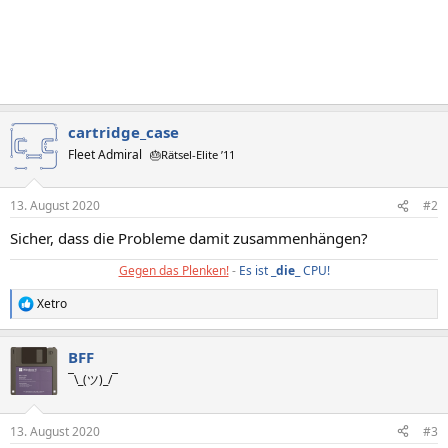
cartridge_case
Fleet Admiral
🎂Rätsel-Elite ’11
13. August 2020
#2
Sicher, dass die Probleme damit zusammenhängen?
Gegen das Plenken!
-
Es ist _
die
_ CPU!
Xetro
R
e
a
BFF
k
t
¯\_(ツ)_/¯
i
o
n
13. August 2020
#3
e