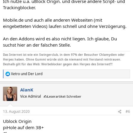
Ich nutze u.a. uBlock Origin. und diverse andere Script- und
:
Trackingblocker.
Mobile.de und auch alle anderen Webseiten (mit
eingebetteten Videos) laufen schnell und ohne Verzögerung.
An den Addons wird es also nicht liegen. Ich glaube, Du
suchst hier an der falschen Stelle.
Das Internet ist wie ein Swingerclub, in dem 97% der Besucher Chlamydien oder
Herpes haben. Ohne Gummi würde sich da niemand mit Verstand reintrauen.
Deshalb gilt für das Web: Werbeblocker gegen den Herpes des Internet!!!
Xetro
und
Der Lord
R
e
a
AlanK
k
t
Vice Admiral
✍️Leserartikel-Schreiber
i
o
n
13. August 2020
#6
e
n
Ublock Origin
:
piHole auf dem 3B+