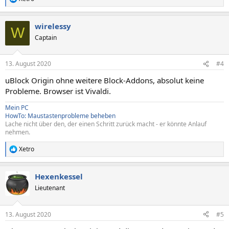
R
e
a
wirelessy
k
W
t
Captain
i
o
n
13. August 2020
#4
e
n
uBlock Origin ohne weitere Block-Addons, absolut keine
:
Probleme. Browser ist Vivaldi.
Mein PC
HowTo: Maustastenprobleme beheben
Lache nicht über den, der einen Schritt zurück macht - er könnte Anlauf
nehmen.
Xetro
R
e
a
Hexenkessel
k
t
Lieutenant
i
o
n
13. August 2020
#5
e
n