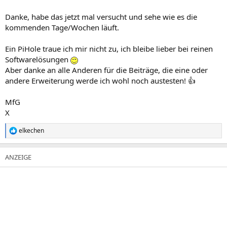
Danke, habe das jetzt mal versucht und sehe wie es die
kommenden Tage/Wochen läuft.
Ein PiHole traue ich mir nicht zu, ich bleibe lieber bei reinen
Softwarelösungen
Aber danke an alle Anderen für die Beiträge, die eine oder
andere Erweiterung werde ich wohl noch austesten! 👍
MfG
X
elkechen
R
e
a
k
t
i
o
n
e
n
: