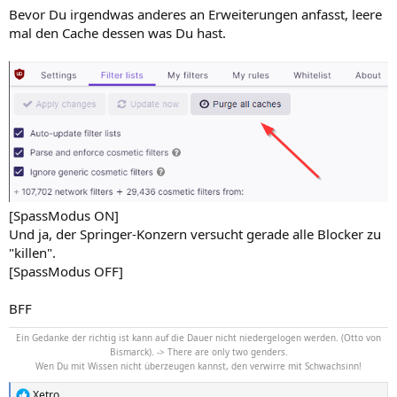
n
Bevor Du irgendwas anderes an Erweiterungen anfasst, leere
:
mal den Cache dessen was Du hast.
[SpassModus ON]
Und ja, der Springer-Konzern versucht gerade alle Blocker zu
"killen".
[SpassModus OFF]
BFF
Ein Gedanke der richtig ist kann auf die Dauer nicht niedergelogen werden. (Otto von
Bismarck). -> There are only two genders.
Wen Du mit Wissen nicht überzeugen kannst, den verwirre mit Schwachsinn!
Xetro