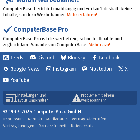
ComputerBase berichtet unabhängig und verkauft deshalb keine
Inhalte, sondern Werbebanner.
Mehr erfahren!
ComputerBase Pro
ComputerBase Pro ist die werbefreie, schnelle, flexible und
zugleich faire Variante von ComputerBase.
Mehr dazu!
Feeds
Discord
Bluesky
Facebook
Google News
Instagram
Mastodon
X
YouTube
Einstellungen und
Probleme mit einem
Layout-Umschalter
Werbebanner?
© 1999–2026 ComputerBase GmbH
Impressum
Kontakt
Mediadaten
Vertrag widerrufen
Vertrag kündigen
Barrierefreiheit
Datenschutz