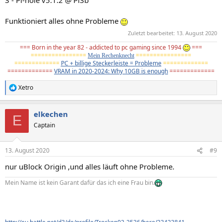
3 - Pi-hole v5.1.2 @ Pi3b
Funktioniert alles ohne Probleme
Zuletzt bearbeitet:
13. August 2020
=== Born in the year 82 - addicted to pc gaming since 1994
===
================
================
Mein Rechenknecht
=============
PC + billige Steckerleiste = Probleme
=============
=============
VRAM in 2020-2024: Why 10GB is enough
=============
Xetro
R
e
a
elkechen
k
E
t
Captain
i
o
n
13. August 2020
#9
e
n
nur uBlock Origin ,und alles läuft ohne Probleme.
:
Mein Name ist kein Garant dafür das ich eine Frau bin.