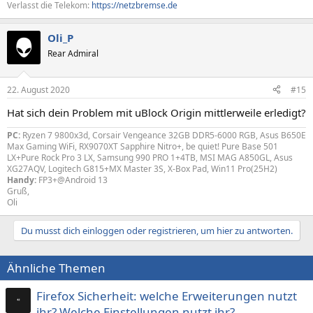
Verlasst die Telekom:
https://netzbremse.de
Oli_P
Rear Admiral
22. August 2020
#15
Hat sich dein Problem mit uBlock Origin mittlerweile erledigt?
PC:
Ryzen 7 9800x3d, Corsair Vengeance 32GB DDR5-6000 RGB, Asus B650E
Max Gaming WiFi, RX9070XT Sapphire Nitro+, be quiet! Pure Base 501
LX+Pure Rock Pro 3 LX, Samsung 990 PRO 1+4TB, MSI MAG A850GL, Asus
XG27AQV, Logitech G815+MX Master 3S, X-Box Pad, Win11 Pro(25H2)
Handy:
FP3+@Android 13
Gruß,
Oli
Du musst dich einloggen oder registrieren, um hier zu antworten.
Ähnliche Themen
Firefox Sicherheit: welche Erweiterungen nutzt
ihr? Welche Einstellungen nutzt ihr?