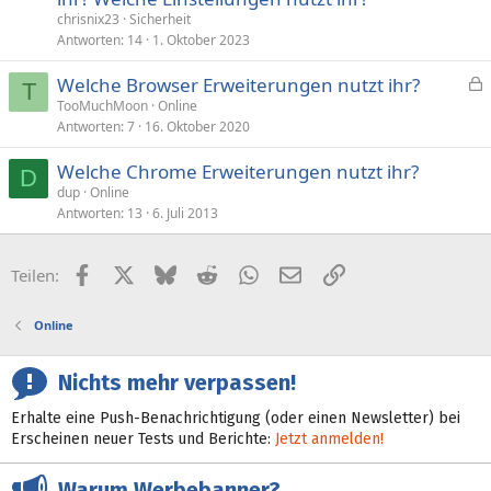
chrisnix23
Sicherheit
Antworten
14
1. Oktober 2023
Welche Browser Erweiterungen nutzt ihr?
T
e
TooMuchMoon
Online
Antworten
7
16. Oktober 2020
s
p
Welche Chrome Erweiterungen nutzt ihr?
e
D
dup
Online
r
Antworten
13
6. Juli 2013
r
t
Facebook
X (Twitter)
Bluesky
Reddit
WhatsApp
E-Mail
Link
Teilen:
Online
Nichts mehr verpassen!
Erhalte eine Push-Benachrichtigung (oder einen Newsletter) bei
Erscheinen neuer Tests und Berichte:
Jetzt anmelden!
Warum Werbebanner?