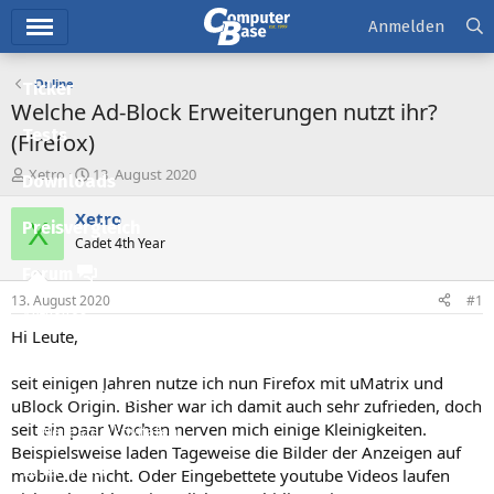
Hauptmenü
Anmelden
Online
Ticker
Welche Ad-Block Erweiterungen nutzt ihr?
Tests
(Firefox)
E
E
Xetro
13. August 2020
Downloads
r
r
s
s
Xetro
X
Preisvergleich
t
t
Cadet 4th Year
e
e
l
l
Forum
l
l
13. August 2020
#1
e
t
Aktuelles
r
a
Hi Leute,
m
Empfohlene Inhalte
seit einigen Jahren nutze ich nun Firefox mit uMatrix und
Neue Beiträge
uBlock Origin. Bisher war ich damit auch sehr zufrieden, doch
seit ein paar Wochen nerven mich einige Kleinigkeiten.
Neueste Aktivitäten
Beispielsweise laden Tageweise die Bilder der Anzeigen auf
Leserartikel
mobile.de nicht. Oder Eingebettete youtube Videos laufen