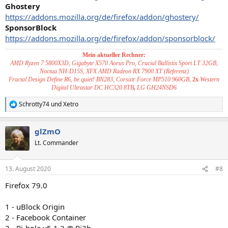
Ghostery
https://addons.mozilla.org/de/firefox/addon/ghostery/
SponsorBlock
https://addons.mozilla.org/de/firefox/addon/sponsorblock/
Mein aktueller Rechner:
AMD Ryzen 7 5800X3D, Gigabyte X570 Aorus Pro, Crucial Ballistix Sport LT 32GB,
Noctua NH-D15S, XFX AMD Radeon RX 7900 XT (Referenz)
Fractal Design Define R6, be quiet! BN283, Corsair Force MP510 960GB,
2x
Western
Digital Ultrastar DC HC320 8TB
,
LG GH24NSD6
Schrotty74
und
Xetro
R
e
a
glZmO
k
t
Lt. Commander
i
o
n
13. August 2020
#8
e
n
Firefox 79.0
:
1 - uBlock Origin
2 - Facebook Container