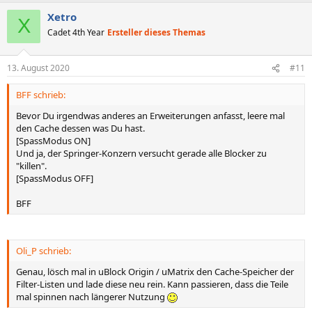
a
Xetro
k
X
t
Cadet 4th Year
Ersteller dieses Themas
i
o
n
13. August 2020
#11
e
n
BFF schrieb:
:
Bevor Du irgendwas anderes an Erweiterungen anfasst, leere mal
den Cache dessen was Du hast.
[SpassModus ON]
Und ja, der Springer-Konzern versucht gerade alle Blocker zu
"killen".
[SpassModus OFF]
BFF
Oli_P schrieb:
Genau, lösch mal in uBlock Origin / uMatrix den Cache-Speicher der
Filter-Listen und lade diese neu rein. Kann passieren, dass die Teile
mal spinnen nach längerer Nutzung