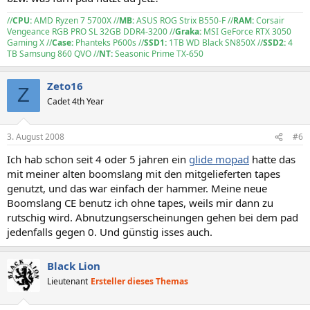
//
CPU:
AMD Ryzen 7 5700X //
MB:
ASUS ROG Strix B550-F //
RAM:
Corsair
Vengeance RGB PRO SL 32GB DDR4-3200 //
Graka:
MSI GeForce RTX 3050
Gaming X //
Case:
Phanteks P600s //
SSD1:
1TB WD Black SN850X //
SSD2:
4
TB Samsung 860 QVO //
NT:
Seasonic Prime TX-650
Zeto16
Z
Cadet 4th Year
3. August 2008
#6
Ich hab schon seit 4 oder 5 jahren ein
glide mopad
hatte das
mit meiner alten boomslang mit den mitgelieferten tapes
genutzt, und das war einfach der hammer. Meine neue
Boomslang CE benutz ich ohne tapes, weils mir dann zu
rutschig wird. Abnutzungserscheinungen gehen bei dem pad
jedenfalls gegen 0. Und günstig isses auch.
Black Lion
Lieutenant
Ersteller dieses Themas