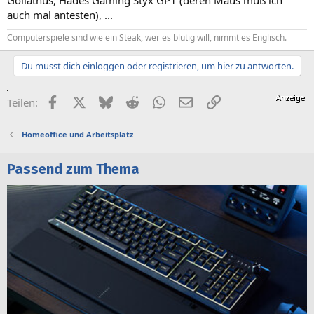
auch mal antesten), ...
Computerspiele sind wie ein Steak, wer es blutig will, nimmt es Englisch.
Du musst dich einloggen oder registrieren, um hier zu antworten.
Facebook
X (Twitter)
Bluesky
Reddit
WhatsApp
E-Mail
Link
Teilen:
Homeoffice und Arbeitsplatz
Passend zum Thema