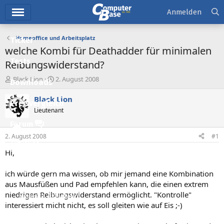
Hauptmenü
Anmelden
Homeoffice und Arbeitsplatz
Ticker
welche Kombi für Deathadder für minimalen
Tests
Reibungswiderstand?
E
E
Black Lion
2. August 2008
Downloads
r
r
s
s
Black Lion
Preisvergleich
t
t
Lieutenant
e
e
l
l
Forum
l
l
2. August 2008
#1
e
t
Aktuelles
r
a
Hi,
m
Empfohlene Inhalte
ich würde gern ma wissen, ob mir jemand eine Kombination
Neue Beiträge
aus Mausfüßen und Pad empfehlen kann, die einen extrem
niedrigen Reibungswiderstand ermöglicht. "Kontrolle"
Neueste Aktivitäten
interessiert micht nicht, es soll gleiten wie auf Eis ;-)
Leserartikel