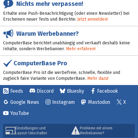
Nichts mehr verpassen!
Erhalte eine Push-Benachrichtigung (oder einen Newsletter) bei
Erscheinen neuer Tests und Berichte:
Jetzt anmelden!
Warum Werbebanner?
ComputerBase berichtet unabhängig und verkauft deshalb keine
Inhalte, sondern Werbebanner.
Mehr erfahren!
ComputerBase Pro
ComputerBase Pro ist die werbefreie, schnelle, flexible und
zugleich faire Variante von ComputerBase.
Mehr dazu!
Feeds
Discord
Bluesky
Facebook
Google News
Instagram
Mastodon
X
YouTube
Einstellungen und
Probleme mit einem
Layout-Umschalter
Werbebanner?