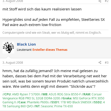
3. August 2008
#2
mit Stoff wird sich das kaum realisieren lassen
Hyperglides sind auf jeden Fall zu empfehlen, SteelSeries SX
Pad wäre auch extrem low-friction
Computerspiele sind wie ein Steak, wer es blutig will, nimmt es Englisch.
Black Lion
Lieutenant
Ersteller dieses Themas
3. August 2008
#3
hmm, hat da zufällig jemand? Ich meine mal gelesen zu
haben, dasses bei dem Pad mit der Verarbeitung net weit her
sein soll, was bei sonem teuren Produkt natrlich unverzeihlich
wäre. Wie siehts denn eigtl mit diesem "Slickride aus"?
//
CPU:
AMD Ryzen 7 5700X //
MB:
ASUS ROG Strix B550-F //
RAM:
Corsair
Vengeance RGB PRO SL 32GB DDR4-3200 //
Graka:
MSI GeForce RTX 3050
Gaming X //
Case:
Phanteks P600s //
SSD1:
1TB WD Black SN850X //
SSD2:
4
TB Samsung 860 QVO //
NT:
Seasonic Prime TX-650