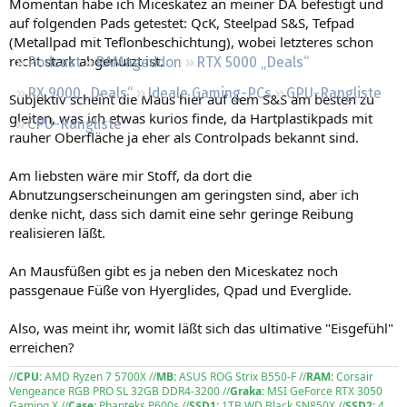
Momentan habe ich Miceskatez an meiner DA befestigt und
Regeln
auf folgenden Pads getestet: QcK, Steelpad S&S, Tefpad
(Metallpad mit Teflonbeschichtung), wobei letzteres schon
recht stark abgenutzt ist.
Podcast
RAMageddon
RTX 5000 „Deals“
RX 9000 „Deals“
Ideale Gaming-PCs
GPU-Rangliste
Subjektiv scheint die Maus hier auf dem S&S am besten zu
gleiten, was ich etwas kurios finde, da Hartplastikpads mit
CPU-Rangliste
rauher Oberfläche ja eher als Controlpads bekannt sind.
Am liebsten wäre mir Stoff, da dort die
Abnutzungserscheinungen am geringsten sind, aber ich
denke nicht, dass sich damit eine sehr geringe Reibung
realisieren läßt.
An Mausfüßen gibt es ja neben den Miceskatez noch
passgenaue Füße von Hyerglides, Qpad und Everglide.
Also, was meint ihr, womit läßt sich das ultimative "Eisgefühl"
erreichen?
//
CPU:
AMD Ryzen 7 5700X //
MB:
ASUS ROG Strix B550-F //
RAM:
Corsair
Vengeance RGB PRO SL 32GB DDR4-3200 //
Graka:
MSI GeForce RTX 3050
Gaming X //
Case:
Phanteks P600s //
SSD1:
1TB WD Black SN850X //
SSD2:
4