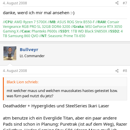
4. August 2008
#7
danke, werd ich mir mal ansehen :-)
//
CPU:
AMD Ryzen 7 5700X //
MB:
ASUS ROG Strix B550-F //
RAM:
Corsair
Vengeance RGB PRO SL 32GB DDR4-3200 //
Graka:
MSI GeForce RTX 3050
Gaming X //
Case:
Phanteks P600s //
SSD1:
1TB WD Black SN850X //
SSD2:
4
TB Samsung 860 QVO //
NT:
Seasonic Prime TX-650
Bullveyr
Lt. Commander
4. August 2008
#8
Black Lion schrieb:
mit welcher maus und welchen mausskates hastes getestet bzw.
was fürn pad nutzt du jetz?
Deathadder + Hyperglides und SteelSeries Ikari Laser
atm benutze ich ein Everglide Titan, aber ein paar andere
Pads sind schon in Planung: Puretrak (ist auf dem Weg), Razer
Goliathus, Hades Gaming Styx GP1 (deren Maus muß ich