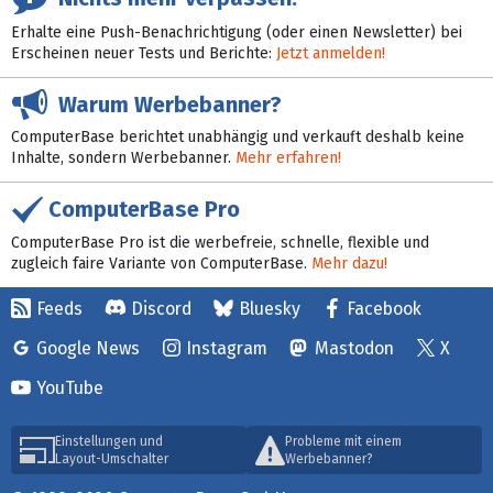
Erhalte eine Push-Benachrichtigung (oder einen Newsletter) bei
Erscheinen neuer Tests und Berichte:
Jetzt anmelden!
Warum Werbebanner?
ComputerBase berichtet unabhängig und verkauft deshalb keine
Inhalte, sondern Werbebanner.
Mehr erfahren!
ComputerBase Pro
ComputerBase Pro ist die werbefreie, schnelle, flexible und
zugleich faire Variante von ComputerBase.
Mehr dazu!
Feeds
Discord
Bluesky
Facebook
Google News
Instagram
Mastodon
X
YouTube
Einstellungen und
Probleme mit einem
Layout-Umschalter
Werbebanner?