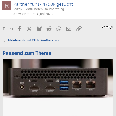
Partner für I7 4790k gesucht
R
Ryzzjx
Grafikkarten: Kaufberatung
Antworten
19
3. Juni 2023
Facebook
X (Twitter)
Bluesky
Reddit
WhatsApp
E-Mail
Link
Teilen:
Mainboards und CPUs: Kaufberatung
Passend zum Thema