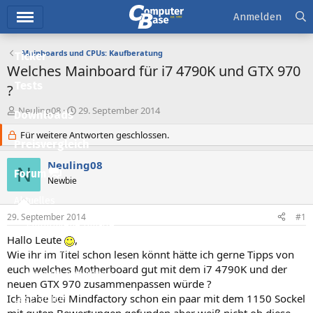
Hauptmenü
Anmelden
Mainboards und CPUs: Kaufberatung
Ticker
Welches Mainboard für i7 4790K und GTX 970
Tests
?
E
E
Neuling08
29. September 2014
Downloads
r
r
s
Für weitere Antworten geschlossen.
s
Preisvergleich
t
t
e
e
Neuling08
N
l
l
Forum
Newbie
l
l
e
t
Aktuelles
r
a
29. September 2014
#1
m
Empfohlene Inhalte
Hallo Leute
,
Neue Beiträge
Wie ihr im Titel schon lesen könnt hätte ich gerne Tipps von
euch welches Motherboard gut mit dem i7 4790K und der
Neueste Aktivitäten
neuen GTX 970 zusammenpassen würde ?
Ich habe bei Mindfactory schon ein paar mit dem 1150 Sockel
Leserartikel
mit guten Bewertungen gefunden aber weiß nicht ob diese