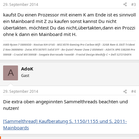
29. September 2014
#3
kaufst Du einen Prozessor mit einem K am Ende ist es sinnvoll
ein Mainboard mit Z zu kaufen sonst kannst Du nicht
übertakten. möchtest Du das nicht,übertakten,dann ein Prozzi
ohne k dann ein Mainboard mit H.
AMD Ryzen 7 5800X3D - Noctua NH-U14S - MSI X570 Gaming Pro Carbon Wifi - 32GB Ram G.Skill Trident
Z Neo 3600MHz - Zotac RTX 5070Ti Solid SFF - Be Quiet! Power Zone 2 850Watt - ADATA XPG SX8200 Pro
500GB - Crucial MX 500GB - Seagate Barracuda 1oooGB - Fractal Design Meshify C + Dell S2721DGFA
AdoK
A
Gast
29. September 2014
#4
Die extra oben angepinnten Sammelthreads beachten und
nutzen!
[Sammelthread] Kaufberatung S. 1150/1155 und S. 2011-
Mainboards