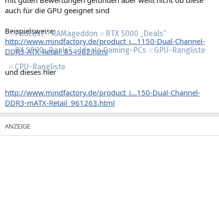
Regeln
auch für die GPU geeignet sind
Beispielsweise:
Podcast
RAMageddon
RTX 5000 „Deals“
http://www.mindfactory.de/product_i...1150-Dual-Channel-
RX 9000 „Deals“
Ideale Gaming-PCs
GPU-Rangliste
DDR3-ATX-Retail_854962.html
CPU-Rangliste
und dieses hier
http://www.mindfactory.de/product_i...150-Dual-Channel-
DDR3-mATX-Retail_961263.html