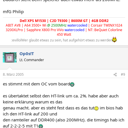
mfG Philip
Dell XPS M1530 | C2D T9300 | 8600M GT | 4GB DDR2
ABIT AV8 | A64 3500+ Wi
@ 2500MHz
watercooled
| Corsair TWINX1024
3200XLPro | Sapphire X800 Pro ViVo
watercooled
| NT: BeQuiet Colorline
450 Watt​
:evillolWer glaubt etwas zu sein, hat aufgehört etwas zu werden
Op0s!T
Lt. Commander
8. März 2005
#9
es stimmt mit dem OC vom board
es übertaktet selbst den HT-link um ca. 2%. habe aber auch
keine erklärung warum es das
genau macht. aber es steht fest dass es das tut
im bios hab
ich den HT-link auf 200 und
den ramteiler auf DDR400 (also 200MHz). die timings hab ich
auf 2-2-2-5 mit T1