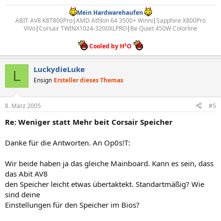
Mein Hardwarehaufen
ABIT AV8 K8T800Pro
|
AMD Athlon 64 3500+ Winni
|
Sapphire X800Pro
ViVo
|
Corsair TWINX1024-3200XLPRO
|
Be Quiet 450W Colorline
Cooled by H²O
LuckydieLuke
L
Ensign
Ersteller dieses Themas
8. März 2005
#5
Re: Weniger statt Mehr beit Corsair Speicher
Danke für die Antworten. An Op0s!T:
Wir beide haben ja das gleiche Mainboard. Kann es sein, dass
das Abit AV8
den Speicher leicht etwas übertaktekt. Standartmäßig? Wie
sind deine
Einstellungen für den Speicher im Bios?