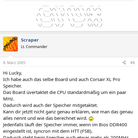
..
___
...
_
.
__
...
__
..
__
...
__
..
_
.
/'___\/\`'_\
.
/\
.
\/\
.
\
.
/\
.
\/'\
/\
.
\__/\
.
\
.
\/
.
\
.
\
.
\_\
.
\\/>
..
</
\
.
\____\\
.
\_\
..
\
.
\____/
.
/\_/\_\
.
\/____/
.
\/_/
...
\/___/
..
\//\/_/
Scraper
Lt. Commander
8. März 2005
#8
Hi Lucky,
Ich habe auch das selbe Board und auch Corsair XL Pro
Speicher.
Das Board üvertaktet die CPU standardmäßig um ein paar
MHz.
Dadurch wird auch der Speicher mitgetaktet.
Kann dir jetztt nicht ganz genau erklären, wie man das genau
alles nennt und wie das berechnet wird.
Jedenfalls läuft der Speicher immer, wenn im Bios DDR400
eingestellt ist, syncron mit dem HTT (FSB).
Dadurch steht beim Speicher auch etwas mehr als 200MHz.