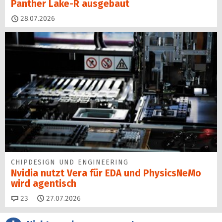
Panther Lake-R ausgebaut
28.07.2026
CHIPDESIGN UND ENGINEERING
Nvidia nutzt Vera für EDA und PhysicsNeMo
wird agentisch
Kommentare
23
27.07.2026