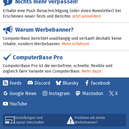
Nichts mehr verpassen!
Erhalte eine Push-Benachrichtigung (oder einen Newsletter) bei
Erscheinen neuer Tests und Berichte:
Jetzt anmelden!
Warum Werbebanner?
ComputerBase berichtet unabhängig und verkauft deshalb keine
Inhalte, sondern Werbebanner.
Mehr erfahren!
ComputerBase Pro
ComputerBase Pro ist die werbefreie, schnelle, flexible und
zugleich faire Variante von ComputerBase.
Mehr dazu!
Feeds
Discord
Bluesky
Facebook
Google News
Instagram
Mastodon
X
YouTube
Einstellungen und
Probleme mit einem
Layout-Umschalter
Werbebanner?