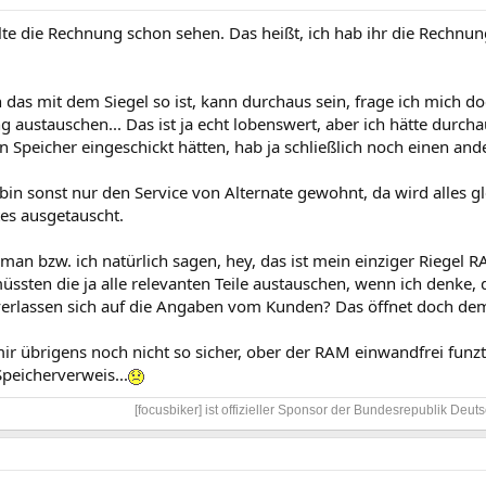
llte die Rechnung schon sehen. Das heißt, ich hab ihr die Rechnu
 das mit dem Siegel so ist, kann durchaus sein, frage ich mich d
 austauschen... Das ist ja echt lobenswert, aber ich hätte durch
 Speicher eingeschickt hätten, hab ja schließlich noch einen and
bin sonst nur den Service von Alternate gewohnt, da wird alles gl
tes ausgetauscht.
an bzw. ich natürlich sagen, hey, das ist mein einziger Riegel 
ssten die ja alle relevanten Teile austauschen, wenn ich denke, d
verlassen sich auf die Angaben vom Kunden? Das öffnet doch dem
mir übrigens noch nicht so sicher, ober der RAM einwandfrei funz
peicherverweis...
[focusbiker] ist offizieller Sponsor der Bundesrepublik Deuts