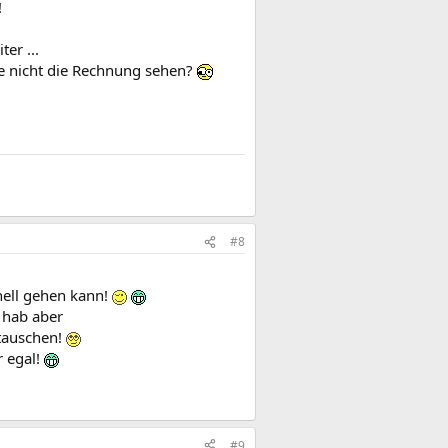
!
er ...
ie nicht die Rechnung sehen?
#8
nell gehen kann!
 hab aber
mtauschen!
r egal!
#9