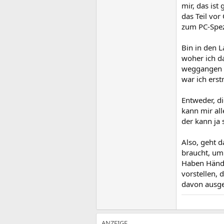
mir, das ist
das Teil vor
zum PC-Spezi
Bin in den L
woher ich d
weggangen u
war ich erst
Entweder, di
kann mir all
der kann ja s
Also, geht 
braucht, um 
Haben Händl
vorstellen, 
davon ausge