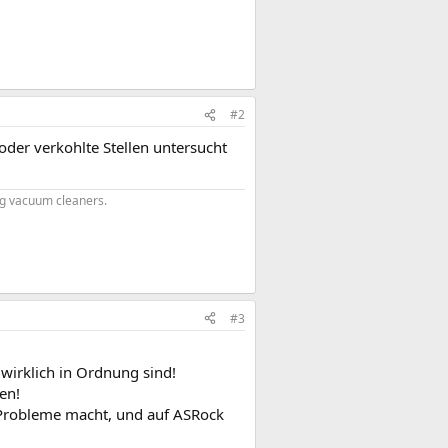
#2
der verkohlte Stellen untersucht
ing vacuum cleaners.
#3
 wirklich in Ordnung sind!
en!
Probleme macht, und auf ASRock