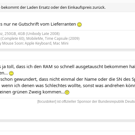
te bekommt der Laden Ersatz oder den Einkaufspreis zurück.
s nur ne Gutschrift vom Lieferranten
z, 250GB, 4GB (Unibody Late 2008)
(Complete 60), MobileMe, Time Capsule (2009)
y Mouse Soon: Apple Keyboard, Mac Mini
as ja toll, dass ich den RAM so schnell ausgetauscht bekommen h
n...
 schon gewundert, dass nicht einmal der Name oder die SN des S
, wenn ich denen was Schlechtes wollte, sonst was andrehen könn
f einen grünen Zweig kommen...
[focusbiker] ist offizieller Sponsor der Bundesrepublik Deuts