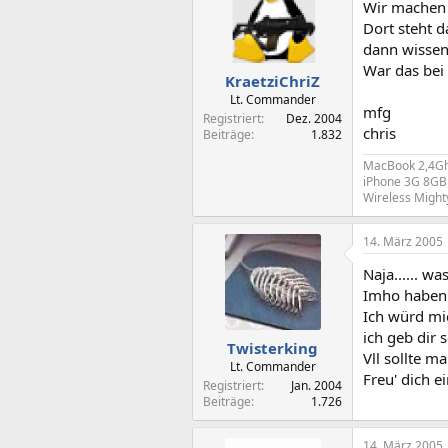
Wir machen d
Dort steht d
dann wissen 
War das bei
KraetziChriZ
Lt. Commander
mfg
Registriert
Dez. 2004
chris
Beiträge
1.832
MacBook 2,4Gh
iPhone 3G 8GB 
Wireless Might
14. März 2005
Naja...... w
Imho haben 
Ich würd mic
ich geb dir 
Twisterking
Vll sollte 
Lt. Commander
Freu' dich e
Registriert
Jan. 2004
Beiträge
1.726
14. März 2005