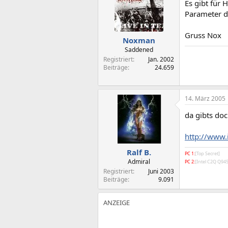
Es gibt für
Parameter de
Gruss Nox
Noxman
Saddened
Registriert
Jan. 2002
Beiträge
24.659
14. März 2005
da gibts doc
http://www.
Ralf B.
PC 1:
[Top Secret]
Admiral
PC 2:
[Intel C2Q Q9
Registriert
Juni 2003
Beiträge
9.091