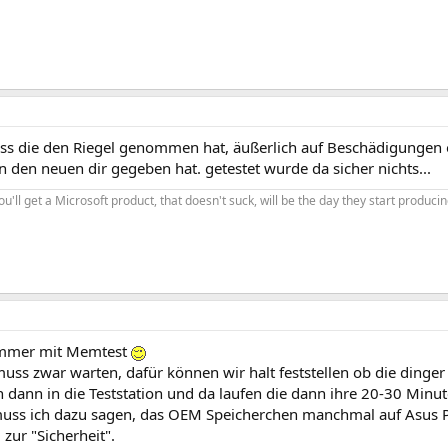
dass die den Riegel genommen hat, äußerlich auf Beschädigungen o
 den neuen dir gegeben hat. getestet wurde da sicher nichts...
you'll get a Microsoft product, that doesn't suck, will be the day they start produc
immer mit Memtest
ss zwar warten, dafür können wir halt feststellen ob die dinger
dann in die Teststation und da laufen die dann ihre 20-30 Minut
muss ich dazu sagen, das OEM Speicherchen manchmal auf Asus 
l zur "Sicherheit".