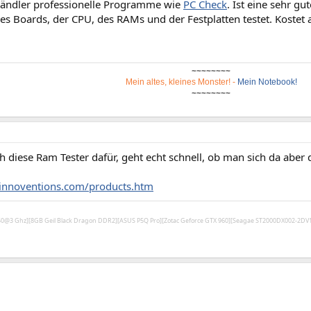
 Händler professionelle Programme wie
PC Check
. Ist eine sehr gu
s Boards, der CPU, des RAMs und der Festplatten testet. Kostet a
~~~~~~~~
Mein altes, kleines Monster!
-
Mein Notebook!
~~~~~~~~
h diese Ram Tester dafür, geht echt schnell, ob man sich da aber
innoventions.com/products.htm
450@3 Ghz][8GB Geil Black Dragon DDR2][ASUS P5Q Pro][Zotac Geforce GTX 960][Seagae ST2000DX002-2D