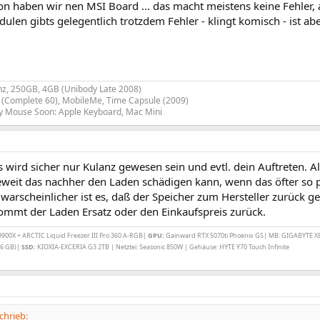
ion haben wir nen MSI Board ... das macht meistens keine Fehler
len gibts gelegentlich trotzdem Fehler - klingt komisch - ist ab
z, 250GB, 4GB (Unibody Late 2008)
(Complete 60), MobileMe, Time Capsule (2009)
y Mouse Soon: Apple Keyboard, Mac Mini
s wird sicher nur Kulanz gewesen sein und evtl. dein Auftreten. Al
weit das nachher den Laden schädigen kann, wenn das öfter so p
warscheinlicher ist es, daß der Speicher zum Hersteller zurück ges
ommt der Laden Ersatz oder den Einkaufspreis zurück.
00X + ARCTIC Liquid Freezer III Pro 360 A-RGB|
GPU:
Gainward RTX 5070ti Phoenix GS| MB: GIGABYTE X
6 GB)|
SSD:
KIOXIA-EXCERIA G3 2TB | Netztei: Seasonic 850W | Gehäuse: HYTE Y70 Touch Infinite
chrieb: