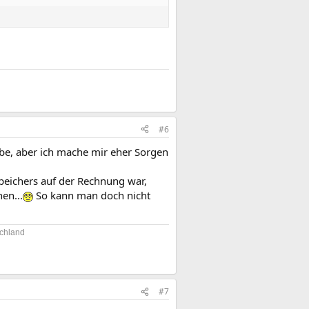
#6
abe, aber ich mache mir eher Sorgen
peichers auf der Rechnung war,
en...
So kann man doch nicht
chland​
#7