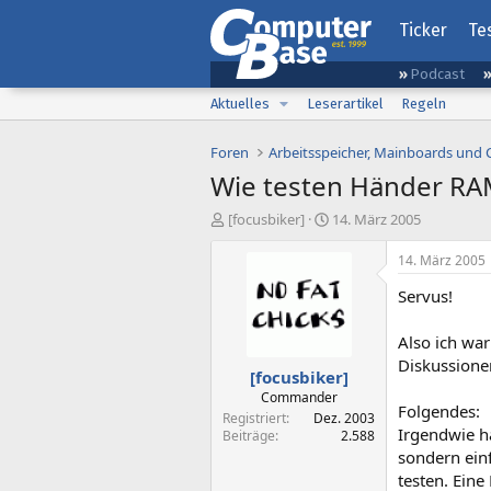
Ticker
Te
Podcast
Aktuelles
Leserartikel
Regeln
Foren
Arbeitsspeicher, Mainboards und
Wie testen Händer RA
E
E
[focusbiker]
14. März 2005
r
r
s
s
14. März 2005
t
t
Servus!
e
e
l
l
l
l
Also ich war
e
t
Diskussionen
[focusbiker]
r
a
m
Commander
Folgendes:
Registriert
Dez. 2003
Irgendwie ha
Beiträge
2.588
sondern einf
testen. Eine