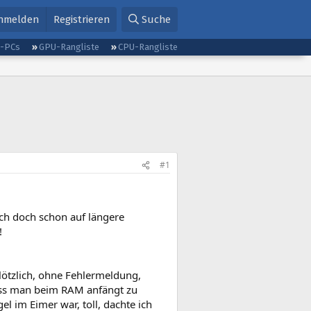
nmelden
Registrieren
Suche
g-PCs
GPU-Rangliste
CPU-Rangliste
#1
ich doch schon auf längere
!
plötzlich, ohne Fehlermeldung,
 dass man beim RAM anfängt zu
l im Eimer war, toll, dachte ich