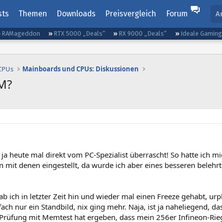
sts
Themen
Downloads
Preisvergleich
Forum
A
RAMageddon
RTX 5000 „Deals“
RX 9000 „Deals“
Ideale Gamin
 CPUs
Mainboards und CPUs: Diskussionen
M?
 ja heute mal direkt vom PC-Spezialist überrascht! So hatte ich m
 mit denen eingestellt, da wurde ich aber eines besseren belehrt
b ich in letzter Zeit hin und wieder mal einen Freeze gehabt, ur
ach nur ein Standbild, nix ging mehr. Naja, ist ja naheliegend,
 Prüfung mit Memtest hat ergeben, dass mein 256er Infineon-Riege