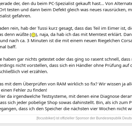
 gerade der, den du beim PC-Spezialist gekauft hast... Von Altern
 Ort testen und dann beim Defekt gleich was neues rausrücken, mi
alist gefahren.
aden rein, hab der Tussi kurz gesagt, dass das Teil im Eimer ist, di
as denn wüßte (
), naja, da hab ich das mit Memtest erklärt. Da
nd nach ca. 3 Minuten ist die mit einem neuen Riegelchen Cor
mal baff.
e haben gar nichts getestet oder das ging so rasent schnell, da
erdings nicht vorstellen, dass sich ein Händler ohne Prüfung auf 
chließlich viel erzählen.
das mit dem Überprüfen von RAM wirklich so fix? Wir wissen ja a
einen Fehler zu finden!
er da irgendwelche Testsysteme, mit denen eine Diagnose derart 
dass sich jeder pobelige Shop sowas dahinstellt. Bin, als ich zum P
gangen, dass ich den Speicher die nächsten vier Wochen nicht wi
[focusbiker] ist offizieller Sponsor der Bundesrepublik Deuts