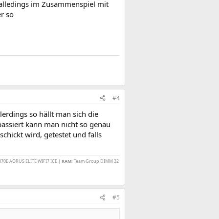
, alledings im Zusammenspiel mit
er so
#4
lerdings so hällt man sich die
assiert kann man nicht so genau
chickt wird, getestet und falls
870E AORUS ELITE WIFI7 ICE |
RAM:
Team Group DIMM 32
#5