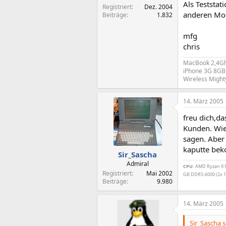
Als Teststat
Registriert
Dez. 2004
anderen Modu
Beiträge
1.832
mfg
chris
MacBook 2,4Gh
iPhone 3G 8GB 
Wireless Might
14. März 2005
freu dich,da
Kunden. Wie
sagen. Aber 
kaputte bek
Sir_Sascha
Admiral
CPU:
AMD Ryzan 9 99
Registriert
Mai 2002
GB DDR5-6000 (2x 1
Beiträge
9.980
14. März 2005
Sir_Sascha s