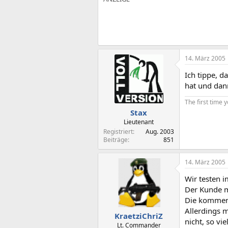
14. März 2005
Ich tippe, 
hat und dann
The first time 
Stax
Lieutenant
Registriert
Aug. 2003
Beiträge
851
14. März 2005
Wir testen 
Der Kunde mu
Die kommen 
Allerdings 
KraetziChriZ
nicht, so vie
Lt. Commander