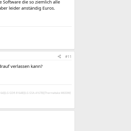
te Software die so ziemlich alle
ber leider anständig Euros.
#11
 drauf verlassen kann?
V164][LG GDR 8164B][LG GSA-4167B][Thermaltake M650W]