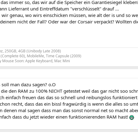
as immer so, das wir auf die Speicher ein Garantiesiegel kleben
ann Lieferrant und Eintreffdatum "verschlüsselt" drauf ...
wir genau, wo wirs einschicken müssen, wie alt der is und so weit
 deinem nicht der Fall? Oder war der Corsair verpackt? Wollten d
z, 250GB, 4GB (Unibody Late 2008)
(Complete 60), MobileMe, Time Capsule (2009)
y Mouse Soon: Apple Keyboard, Mac Mini
as soll man dazu sagen? o.O
die den RAM zu 100% NICHT getestet weil das gar nicht soo sch
h einfach freuen das das so schnell und reibungslos funktioniert
schon recht, dass das ein bissl fragwürdig is wenn die alles so u
man denen mal sagen dass man das sonst normal net so macht abe
infach dass du jetzt wieder einen funktionierenden RAM hast!