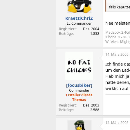
falls kaput
KraetziChriZ
Nee meisten
Lt. Commander
Registriert
Dez. 2004
MacBook 2,4Gh
Beiträge
1.832
iPhone 3G 8GB 
Wireless Might
14. März 2005
Ich finde d
um den Lade
Hab mich ja
hätte denen
[focusbiker]
wirklich au
Commander
Ersteller dieses
Themas
Registriert
Dez. 2003
Beiträge
2.588
14. März 2005