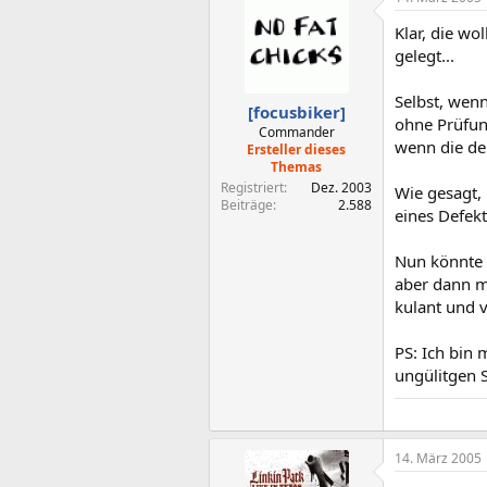
Klar, die wo
gelegt...
Selbst, wenn
[focusbiker]
ohne Prüfung
Commander
wenn die den
Ersteller dieses
Themas
Registriert
Dez. 2003
Wie gesagt, 
Beiträge
2.588
eines Defek
Nun könnte m
aber dann mü
kulant und 
PS: Ich bin 
ungülitgen S
14. März 2005