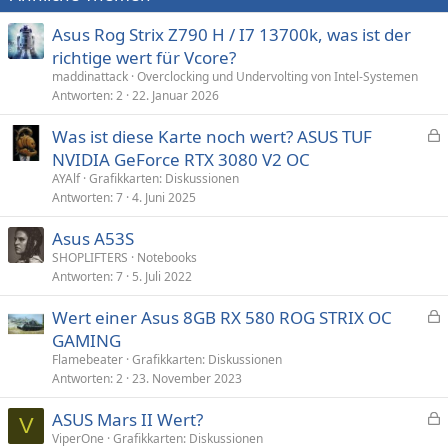
Asus Rog Strix Z790 H / I7 13700k, was ist der
richtige wert für Vcore?
maddinattack
Overclocking und Undervolting von Intel-Systemen
Antworten
2
22. Januar 2026
Was ist diese Karte noch wert? ASUS TUF
e
NVIDIA GeForce RTX 3080 V2 OC
s
AYAlf
Grafikkarten: Diskussionen
p
Antworten
7
4. Juni 2025
e
Asus A53S
r
SHOPLIFTERS
Notebooks
r
Antworten
7
5. Juli 2022
t
Wert einer Asus 8GB RX 580 ROG STRIX OC
e
GAMING
s
Flamebeater
Grafikkarten: Diskussionen
p
Antworten
2
23. November 2023
e
ASUS Mars II Wert?
r
V
e
ViperOne
Grafikkarten: Diskussionen
r