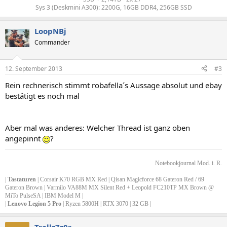
Sys 3 (Deskmini A300): 2200G, 16GB DDR4, 256GB SSD​
LoopNBj
Commander
12. September 2013
#3
Rein rechnerisch stimmt robafella´s Aussage absolut und ebay
bestätigt es noch mal
Aber mal was anderes: Welcher Thread ist ganz oben
angepinnt
?
Notebookjournal Mod. i. R.
|
Tastaturen
| Corsair K70 RGB MX Red | Qisan Magicforce 68 Gateron Red / 69
Gateron Brown | Varmilo VA88M MX Silent Red + Leopold FC210TP MX Brown @
MiTo PulseSA | IBM Model M |
|
Lenovo Legion 5 Pro
| Ryzen 5800H | RTX 3070 | 32 GB |
TrollzZz0r