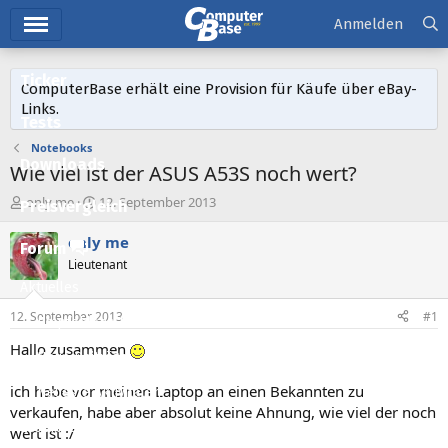
Hauptmenü
Anmelden
Ticker
ComputerBase erhält eine Provision für Käufe über eBay-
Links.
Tests
Notebooks
Downloads
Wie viel ist der ASUS A53S noch wert?
E
E
only me
12. September 2013
Preisvergleich
r
r
s
s
only me
Forum
t
t
Lieutenant
e
e
Aktuelles
l
l
l
l
12. September 2013
#1
Empfohlene Inhalte
e
t
r
a
Hallo zusammen
Neue Beiträge
m
ich habe vor meinen Laptop an einen Bekannten zu
Neueste Aktivitäten
verkaufen, habe aber absolut keine Ahnung, wie viel der noch
Leserartikel
wert ist :/