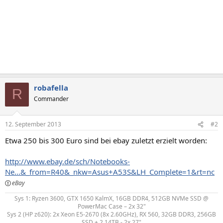
robafella
R
Commander
12. September 2013
#2
Etwa 250 bis 300 Euro sind bei ebay zuletzt erzielt worden:
http://www.ebay.de/sch/Notebooks-
Ne...&_from=R40&_nkw=Asus+A53S&LH_Complete=1&rt=nc
Sys 1: Ryzen 3600, GTX 1650 KalmX, 16GB DDR4, 512GB NVMe SSD @
PowerMac Case – 2x 32"
Sys 2 (HP z620): 2x Xeon E5-2670 (8x 2.60GHz), RX 560, 32GB DDR3, 256GB
SSD + 2,14TB - 2x 27"