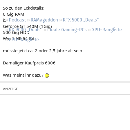
Regeln
So zu den Eckdetails:
6 Gig RAM
i5
Podcast
RAMageddon
RTX 5000 „Deals“
Geforce GT 540M (1Gig)
RX 9000 „Deals“
Ideale Gaming-PCs
GPU-Rangliste
500 Gig HDD
Win 7 HP 64 Bit
CPU-Rangliste
müsste jetzt ca. 2 oder 2,5 Jahre alt sein.
Damaliger Kaufpreis 600€
Was meint ihr dazu?