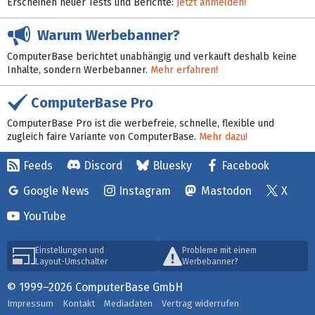
Erscheinen neuer Tests und Berichte:
Jetzt anmelden!
Warum Werbebanner?
ComputerBase berichtet unabhängig und verkauft deshalb keine
Inhalte, sondern Werbebanner.
Mehr erfahren!
ComputerBase Pro
ComputerBase Pro ist die werbefreie, schnelle, flexible und
zugleich faire Variante von ComputerBase.
Mehr dazu!
Feeds
Discord
Bluesky
Facebook
Google News
Instagram
Mastodon
X
YouTube
Einstellungen und
Probleme mit einem
Layout-Umschalter
Werbebanner?
© 1999–2026 ComputerBase GmbH
Impressum
Kontakt
Mediadaten
Vertrag widerrufen