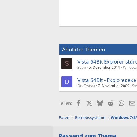
Ähnliche Themen
Vista 64Bit Explorer stü
S
Stieb
5. Dezember 2011
Windows
Vista 64Bit - Explorer.exe
D
DocTweak
7. November 2009
Sy
Facebook
X (Twitter)
Bluesky
Reddit
What
Teilen:
Foren
Betriebssysteme
Windows 7/8/
Passend zum Thema