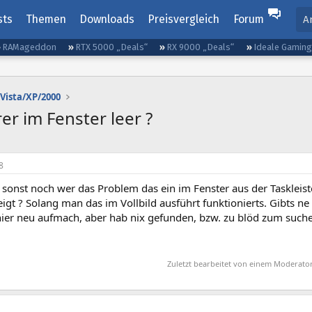
sts
Themen
Downloads
Preisvergleich
Forum
A
RAMageddon
RTX 5000 „Deals“
RX 9000 „Deals“
Ideale Gamin
Vista/XP/2000
rer im Fenster leer ?
8
 sonst noch wer das Problem das ein im Fenster aus der Taskleist
igt ? Solang man das im Vollbild ausführt funktionierts. Gibts ne
hier neu aufmach, aber hab nix gefunden, bzw. zu blöd zum suche
Zuletzt bearbeitet von einem Moderato