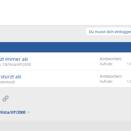
Du musst dich einloggen
rtzt immer ab
Antworten
Aufrufe
1.
 7/8/Vista/XP/2000
 stürzt ab
Antworten
Aufrufe
1.
stemtools
sApp
E-Mail
Link
Vista/XP/2000