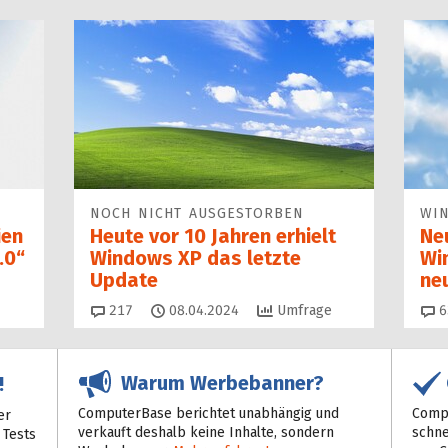
NOCH NICHT AUSGESTORBEN
WI
ien
Heute vor 10 Jahren erhielt
Ne
.0“
Windows XP das letzte
Wi
Update
ne
Kommentare
217
08.04.2024
Umfrage
6
Warum Werbebanner?
!
ComputerBase berichtet unabhängig und
Compu
er
verkauft deshalb keine Inhalte, sondern
schne
 Tests