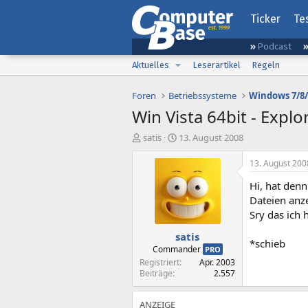
Ticker
Te
Podcast
Aktuelles
Leserartikel
Regeln
Foren
Betriebssysteme
Windows 7/8/
Win Vista 64bit - Explo
E
E
satis
13. August 2008
r
r
s
s
13. August 200
t
t
Hi, hat denn
e
e
l
l
Dateien anze
l
l
Sry das ich 
e
t
satis
r
a
*schieb
m
Commander
PRO
Registriert
Apr. 2003
Beiträge
2.557