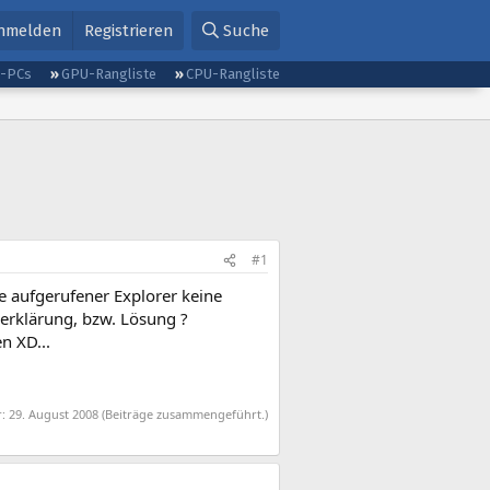
nmelden
Registrieren
Suche
g-PCs
GPU-Rangliste
CPU-Rangliste
#1
e aufgerufener Explorer keine
 erklärung, bzw. Lösung ?
n XD...
r:
29. August 2008
(Beiträge zusammengeführt.)