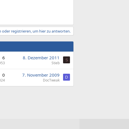
 oder registrieren, um hier zu antworten.
6
8. Dezember 2011
S
953
Stieb
0
7. November 2009
D
024
DocTweak